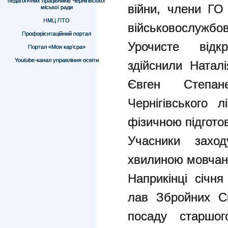
педагогічних працівників Чернігівської
війни, члени ГО 
міської ради
НМЦ ПТО
військовослужбо
Профорієнтаційний портал
Урочисте відк
Портал «Моя кар’єра»
Youtube-канал управління освіти
здійснили Натал
Євген Степа
Чернігівського 
фізичною підгото
Учасники захо
хвилиною мовчан
Наприкінці січн
лав Збройних С
посаду старшог