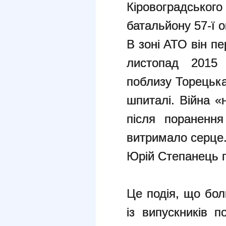
Кіровоградсько
батальйону 57-ї о
В зоні АТО він п
листопад 2015 
поблизу Торецька
шпиталі. Війна «
після поранення
витримало серце
Юрій Степанець
Це подія, що бол
із випускників 