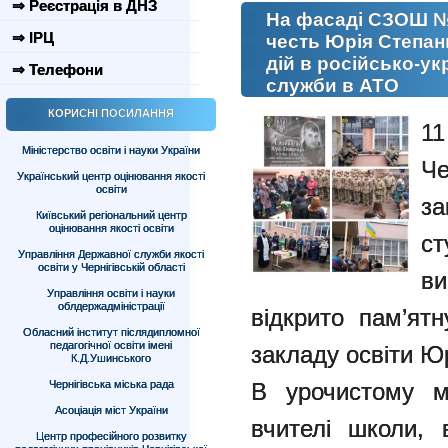
⇒ Реєстрація в ДНЗ
На фасаді СЗОШ №
⇒ ІРЦ
честь Юрія Степан
дій в російсько-ук
⇒ Телефони
служби в АТО
КОРИСНІ ПОСИЛАННЯ
Міністерство освіти і науки України
Че
Український центр оцінювання якості
освіти
за
Київський регіональний центр
оцінювання якості освіти
с
Управління Державної служби якості
освіти у Чернігівській області
в
Управління освіти і науки
облдержадміністрації
відкрито пам’ят
Обласний інститут післядипломної
педагогічної освіти імені
закладу освіти Ю
К.Д.Ушинського
Чернігівська міська рада
В урочистому м
Асоціація міст України
вчителі школи, в
Центр професійного розвитку