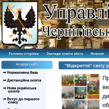
Головна сторінка
Заклади освіти міста
Новини
РОЗДІЛИ САЙТУ
"Відкриття" світу
⇒ Нормативна база
П
⇒ Дистанційна освіта
ве
⇒ Нова українська
школа
ди
⇒ Вступ до першого
класу
об