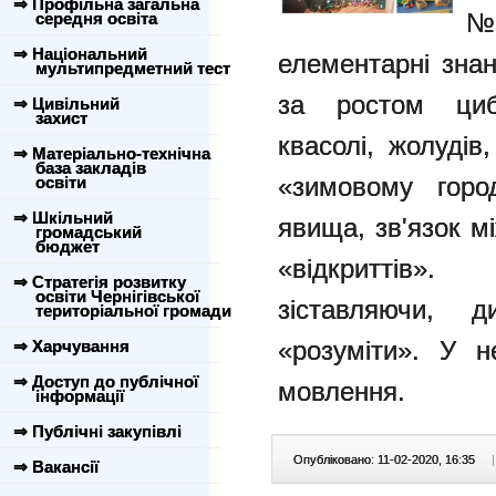
⇒ Профільна загальна
№
середня освіта
⇒ Національний
елементарні знан
мультипредметний тест
за ростом циб
⇒ Цивільний
захист
квасолі, жолудів
⇒ Матеріально-технічна
база закладів
«зимовому город
освіти
⇒ Шкільний
явища, зв'язок 
громадський
бюджет
«відкриттів».
⇒ Стратегія розвитку
освіти Чернігівської
зіставляючи, 
територіальної громади
«розуміти». У н
⇒ Харчування
⇒ Доступ до публічної
мовлення.
інформації
⇒ Публічні закупівлі
Опубліковано: 11-02-2020, 16:35
|
⇒ Вакансії