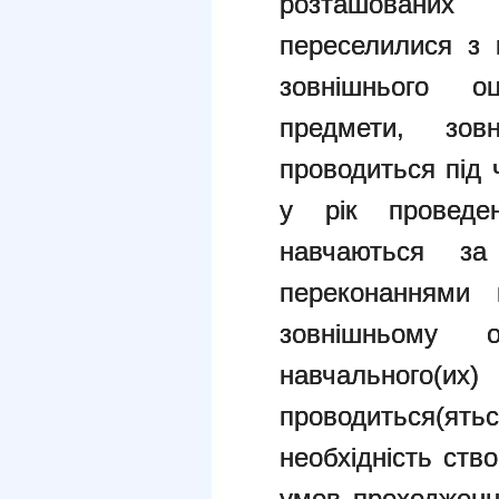
розташованих
переселилися з 
зовнішнього о
предмети, зо
проводиться під 
у рік проведен
навчаються за
переконаннями
зовнішньому о
навчального
проводиться(ять
необхідність ств