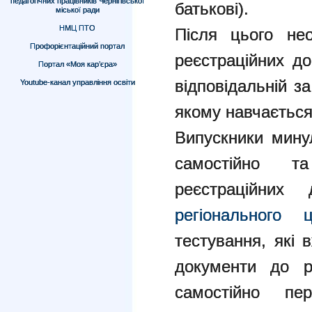
педагогічних працівників Чернігівської
батькові).
міської ради
НМЦ ПТО
Після цього не
Профорієнтаційний портал
реєстраційних до
Портал «Моя кар’єра»
відповідальній за
Youtube-канал управління освіти
якому навчається
Випускники мину
самостійно т
реєстраційни
регіонального ц
тестування, які 
документи до р
самостійно пе