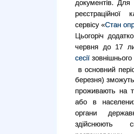
документів. Для
реєстраційної 
сервісу «
Стан оп
Цьогоріч додатк
червня до 17 л
сесії
зовнішнього 
в основний періо
березня) зможуть
проживають на т
або в населених
органи держа
здійснюють 