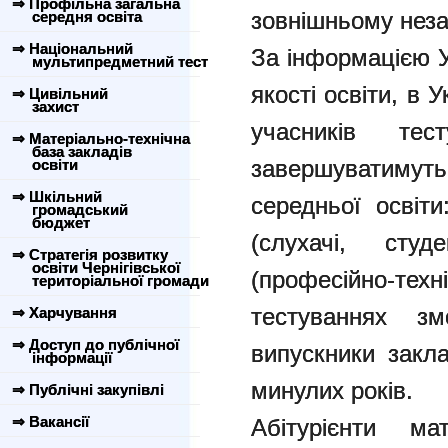
⇒ Профільна загальна
зовнішньому неза
середня освіта
⇒ Національний
За інформацією У
мультипредметний тест
якості освіти, в 
⇒ Цивільний
захист
учасників те
⇒ Матеріально-технічна
база закладів
завершуватимут
освіти
⇒ Шкільний
середньої освіти
громадський
бюджет
(слухачі, студ
⇒ Стратегія розвитку
освіти Чернігівської
(професійно-те
територіальної громади
тестуваннях з
⇒ Харчування
⇒ Доступ до публічної
випускники закла
інформації
минулих років.
⇒ Публічні закупівлі
⇒ Вакансії
Абітурієнти ма