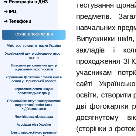
⇒ Реєстрація в ДНЗ
тестування щона
⇒ ІРЦ
предметів. Заг
⇒ Телефони
навчальних предм
КОРИСНІ ПОСИЛАННЯ
Випускники шкіл,
Міністерство освіти і науки України
закладів і кол
Український центр оцінювання якості
освіти
проходження ЗНО 
Київський регіональний центр
оцінювання якості освіти
учасникам потр
Управління Державної служби якості
освіти у Чернігівській області
сайті Українськ
Управління освіти і науки
освіти, створити 
облдержадміністрації
Обласний інститут післядипломної
дві фотокартки 
педагогічної освіти імені
К.Д.Ушинського
досягнутому ві
Чернігівська міська рада
Асоціація міст України
(сторінки з фото
Центр професійного розвитку