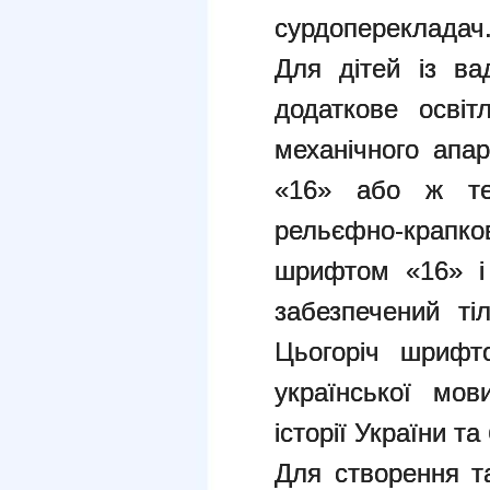
сурдоперекладач
Для дітей із ва
додаткове освіт
механічного апа
«16» або ж тес
рельєфно-крапк
шрифтом «16» і
забезпечений тіл
Цьогоріч шрифт
української мов
історії України та 
Для створення т