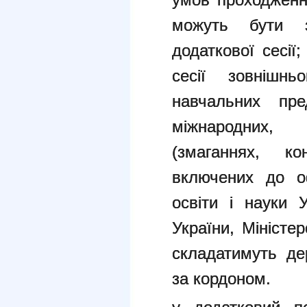
умов проходженн
можуть бути 
додаткової сесії
сесії зовнішн
навчальних пре
міжнародних,
(змаганнях, ко
включених до оф
освіти і науки У
України, Міністе
складатимуть де
за кордоном.