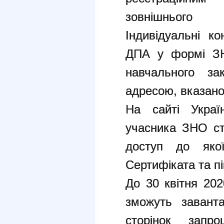
зовнішнього 
Індивідуальні к
ДПА у формі ЗН
навчального з
адресою, вказаною
На сайті Украї
учасника ЗНО с
доступ до яко
Сертифіката та п
До 30 квітня 202
зможуть заванта
сторінок запро