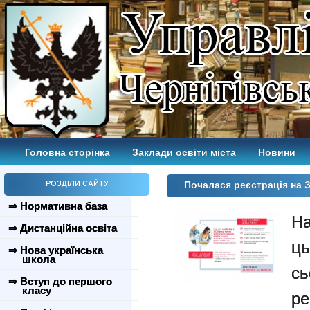
Головна сторінка
Заклади освіти міста
Новини
РОЗДІЛИ САЙТУ
Почалася реєстрація на 
⇒ Нормативна база
Н
⇒ Дистанційна освіта
ць
⇒ Нова українська
школа
сь
⇒ Вступ до першого
класу
р