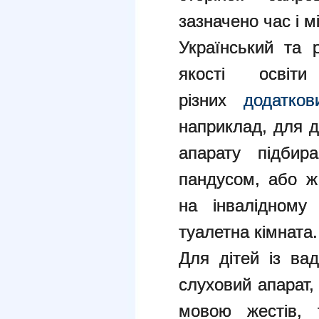
зазначено час і 
Український та 
якості осві
різних
додатков
наприклад, для д
апарату підбир
пандусом, або ж
на інвалідному 
туалетна кімната.
Для дітей із ва
слуховий апарат,
мовою жестів, 