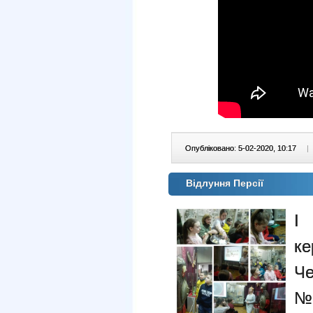
Опубліковано: 5-02-2020, 10:17
|
Відлуння Персії
І
ке
Че
№ 