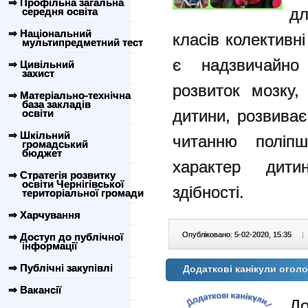
⇒ Профільна загальна
дл
середня освіта
⇒ Національний
класів колективн
мультипредметний тест
є надзвичайно
⇒ Цивільний
захист
розвиток мозку,
⇒ Матеріально-технічна
база закладів
дитини, розвиває
освіти
⇒ Шкільний
читанню поліпш
громадський
бюджет
характер дити
⇒ Стратегія розвитку
освіти Чернігівської
здібності.
територіальної громади
⇒ Харчування
Опубліковано: 5-02-2020, 15:35
|
⇒ Доступ до публічної
інформації
⇒ Публічні закупівлі
Додаткові канікули огол
⇒ Вакансії
До