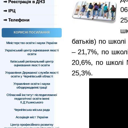
⇒ Реєстрація в ДНЗ
06
⇒ ІРЦ
25
⇒ Телефони
шк
КОРИСНІ ПОСИЛАННЯ
батьків) по школ
Міністерство освіти і науки України
– 21,7%,
по школ
Український центр оцінювання якості
освіти
20,6%,
по школі
Київський регіональний центр
оцінювання якості освіти
25,3%
.
Управління Державної служби якості
освіти у Чернігівській області
Управління освіти і науки
облдержадміністрації
Обласний інститут післядипломної
педагогічної освіти імені
К.Д.Ушинського
Чернігівська міська рада
Асоціація міст України
Центр професійного розвитку