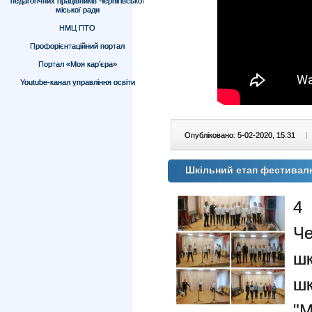
педагогічних працівників Чернігівської
міської ради
НМЦ ПТО
Профорієнтаційний портал
Портал «Моя кар’єра»
Youtube-канал управління освіти
Опубліковано: 5-02-2020, 15:31
|
Шкільний етап фестивал
4
Че
шк
ш
"