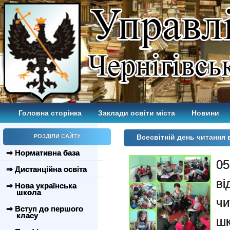
Головна сторінка
Заклади освіти міста
Новини
РОЗДІЛИ САЙТУ
Всесвітній день читання
⇒ Нормативна база
0
⇒ Дистанційна освіта
в
⇒ Нова українська
школа
ч
⇒ Вступ до першого
класу
шк