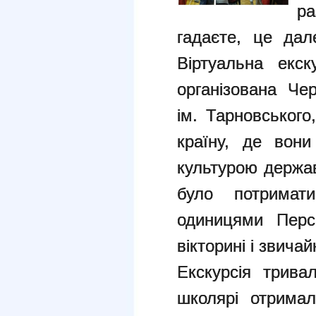
ра
гадаєте, це дал
Віртуальна екск
організована Че
ім. Тарновськог
країну, де вони
культурою держав
було потрима
одиницями Персі
вікторині і звича
Екскурсія трива
школярі отримал