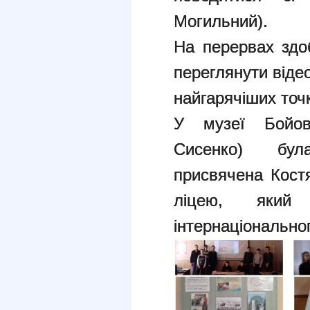
Могильний).
На перервах здо
переглянути віде
найгарячіших точк
У музеї Бойов
Сисенко) бул
присвячена Кост
ліцею, який
інтернаціональног