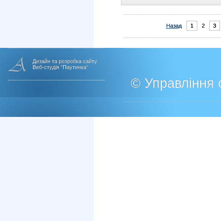
Назад
1
2
3
Дизайн та розробка сайту
Веб-студія "Паутинка"
© Управління о