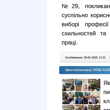
№29, покликані
суспільно корисн
виборі професії
схильностей та
праці.
Опубліковано: 28-02-2020, 12:31
|
Шестикласниці ЗОШ №20 
Як
пи
кл