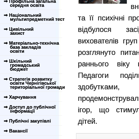
⇒ Профільна загальна
вн
середня освіта
⇒ Національний
та її психічні 
мультипредметний тест
відбулося зас
⇒ Цивільний
захист
вихователів гру
⇒ Матеріально-технічна
база закладів
розглянуто пита
освіти
⇒ Шкільний
раннього віку 
громадський
бюджет
Педагоги поді
⇒ Стратегія розвитку
освіти Чернігівської
здобутками,
територіальної громади
продемонструва
⇒ Харчування
⇒ Доступ до публічної
ігор, що стиму
інформації
дітей.
⇒ Публічні закупівлі
⇒ Вакансії