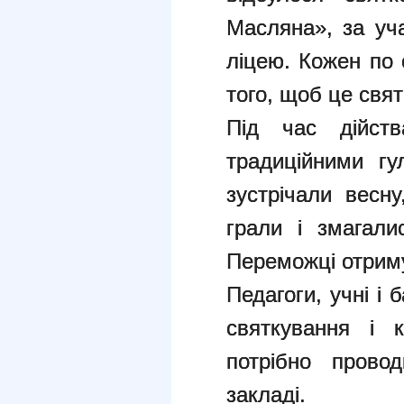
Масляна», за уча
ліцею. Кожен по 
того, щоб це свят
Під час дійств
традиційними г
зустрічали весн
грали і змагали
Переможці отриму
Педагоги, учні і 
святкування і 
потрібно прово
закладі.