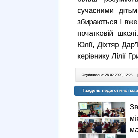
сучасними дітьм
збираються і вже
початковій школі
Юлії, Діхтяр Дар’
керівнику Лілії Гр
Опубліковано: 28-02-2020, 12:25
|
Тиждень педагогічної май
Зв
мі
ма