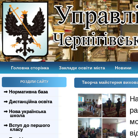
Головна сторінка
Заклади освіти міста
Новини
РОЗДІЛИ САЙТУ
Творча майстерня вихова
⇒ Нормативна база
Н
⇒ Дистанційна освіта
ра
⇒ Нова українська
школа
м
⇒ Вступ до першого
класу
ві