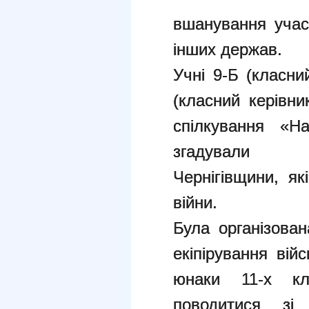
вшанування учасн
інших держав.
Учні 9-Б (класни
(класний керівни
спілкування «Н
згадували во
Чернігівщини, як
війни.
Була організован
екіпірування вій
юнаки 11-х кл
поводитися зі 