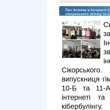
Про безпеку в Інтернеті 
спеціального зв'язку та з
С
з
І
з
і
Сікорського
випускниця гім
10-Б та 11-
інтернеті т
кібербулінгу