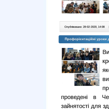
Опубліковано: 28-02-2020, 14:08
|
Профорієнтаційні уроки 
Ви
кр
як
в
п
проведені в Чер
зайнятості для з