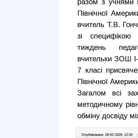
разом з учнями 
Північної Амери
вчитель Т.В. Гон
зі специфікою 
тиждень педаг
вчительки ЗОШ І–
7 класі присвяч
Північної Америк
Загалом всі за
методичному рів
обміну досвіду мі
Опубліковано: 28-02-2020, 12:20
|