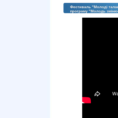
Фестиваль "Молоді талан
програму "Молодь зміню