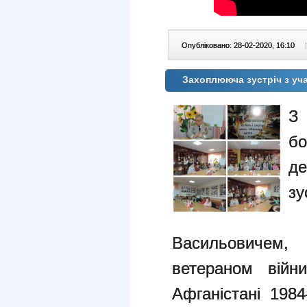
Опубліковано: 28-02-2020, 16:10
|
Захоплююча зустріч з уч
З 
бо
д
з
В
Васильовичем, 
ветераном війн
Афганістані 1984