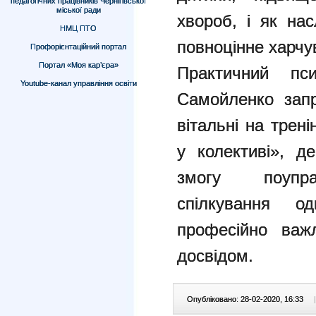
педагогічних працівників Чернігівської
міської ради
хвороб, і як нас
НМЦ ПТО
повноцінне харчу
Профорієнтаційний портал
Портал «Моя кар’єра»
Практичний пси
Youtube-канал управління освіти
Самойленко запр
вітальні на трен
у колективі», д
змогу поупра
спілкування 
професійно важ
досвідом.
Опубліковано: 28-02-2020, 16:33
|