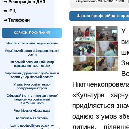
⇒ Реєстрація в ДНЗ
Опубліковано: 28-02-2020, 16:38
|
⇒ ІРЦ
Школа професійного зрос
⇒ Телефони
У
КОРИСНІ ПОСИЛАННЯ
ви
Міністерство освіти і науки України
шк
Український центр оцінювання якості
освіти
З
Київський регіональний центр
оцінювання якості освіти
Во
Управління Державної служби якості
освіти у Чернігівській області
Нікітченкопро
Управління освіти і науки
облдержадміністрації
«Культура харчу
Обласний інститут післядипломної
педагогічної освіти імені
К.Д.Ушинського
приділяється зна
Чернігівська міська рада
однією з умов зб
Асоціація міст України
дитини, підвищ
Центр професійного розвитку