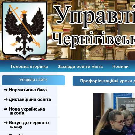
Головна сторінка
Заклади освіти міста
Новини
РОЗДІЛИ САЙТУ
Профорієнтаційні уроки 
⇒ Нормативна база
⇒ Дистанційна освіта
⇒ Нова українська
школа
⇒ Вступ до першого
класу