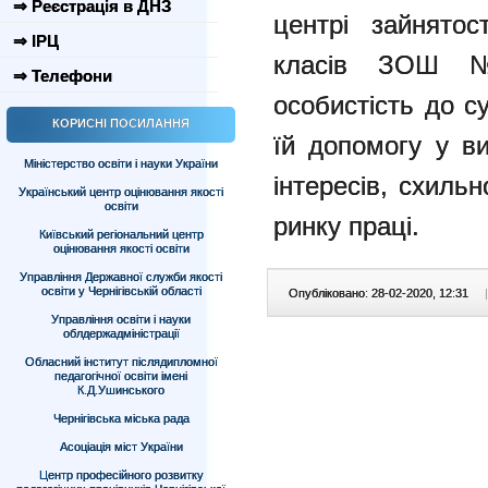
⇒ Реєстрація в ДНЗ
центрі зайнятос
⇒ ІРЦ
класів ЗОШ №2
⇒ Телефони
особистість до с
КОРИСНІ ПОСИЛАННЯ
їй допомогу у ви
Міністерство освіти і науки України
інтересів, схиль
Український центр оцінювання якості
освіти
ринку праці.
Київський регіональний центр
оцінювання якості освіти
Управління Державної служби якості
освіти у Чернігівській області
Опубліковано: 28-02-2020, 12:31
|
Управління освіти і науки
облдержадміністрації
Обласний інститут післядипломної
педагогічної освіти імені
К.Д.Ушинського
Чернігівська міська рада
Асоціація міст України
Центр професійного розвитку