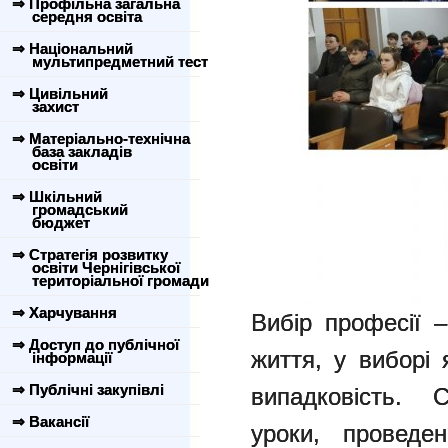
⇒ Профільна загальна
середня освіта
⇒ Національний
мультипредметний тест
⇒ Цивільний
захист
⇒ Матеріально-технічна
база закладів
освіти
⇒ Шкільний
громадський
бюджет
⇒ Стратегія розвитку
освіти Чернігівської
територіальної громади
⇒ Харчування
Вибір професії 
⇒ Доступ до публічної
життя, у виборі
інформації
⇒ Публічні закупівлі
випадковість. 
⇒ Вакансії
уроки, проведен