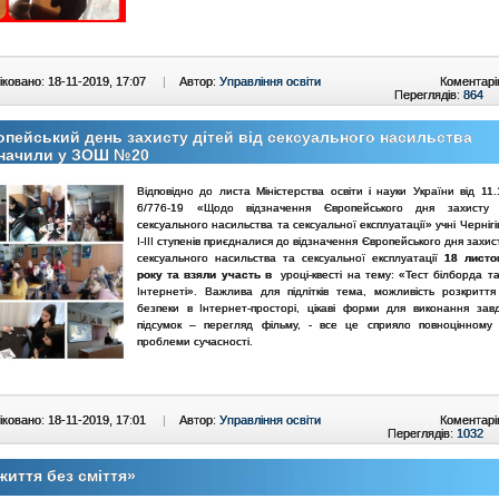
ковано: 18-11-2019, 17:07
|
Автор:
Управління освіти
Коментарі
Переглядів:
864
пейський день захисту дітей від сексуального насильства
значили у ЗОШ №20
Відповідно до листа Міністерства освіти і науки України від 11
6/776-19 «Щодо відзначення Європейського дня захисту 
сексуального насильства та сексуальної експлуатації» учні Черніг
І-ІІІ ступенів приєдналися до відзначення Європейського дня захист
сексуального насильства та сексуальної експлуатації
18 листо
року та взяли участь в
уроці-квесті на тему: «Тест білборда т
Інтернеті». Важлива для підлітків тема, можливість розкритт
безпеки в Інтернет-просторі, цікаві форми для виконання зав
підсумок – перегляд фільму, - все це сприяло повноцінному
проблеми сучасності.
ковано: 18-11-2019, 17:01
|
Автор:
Управління освіти
Коментарі
Переглядів:
1032
життя без сміття»