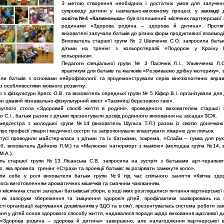
З метою створення необхідних і достатніх умов для залученн
супроводу дитини у навчально-виховному процесі, у
закладі 
освіти №4 «Калинонька»
був оголошений місячник партнерської 
родинами «Здорова родина – здорова й дитина». Протяг
вихователі залучали батьків до різних форм продуктивної взаємоді
Вихователь старшої групи № 2 Шевченко С.О. запросила батьк
дітьми на тренінг з кольоротерапії «Подорож у Країну К
кольоринок».
Педагоги спеціальної групи № 3 Пасячнік Л.І., Ульянченко Л.
практикум для батьків та малюків «Розвиваємо дрібну моторику», в
ли батьків з основами нейрофізіології та продемонстрували серію кінезіологічних вправ
з особливостями мовного розвитку.
р з фізкультури Кресс О.В. та вихователь середньої групи № 5 Кіфор В.І. організували для
ин цікавий пізнавально-фізкультурний квест «Таємниці березового гаю».
руглого стола «Здоровий спосіб життя в родині», проведеного вихователем старшо
 С.І., батьки разом з дітьми презентували досвід родинного виховання на засадах ЗСЖ.
едсестра з молодшої групи №14 (вихователь Шульга Т.Л.) разом із своєю донечкою
ро професії лікаря і медичної сестри та запропонували влаштувати лікарню для ляльок.
атусі проводили майстер-класи з дітьми та їх батьками, зокрема, «Слайм – гумка для рук
0, вихователь Дайнеко Л.М.) та «Малюємо натюрморт з мамою» (молодша група №14, 
М.А.).
ль старшої групи №13 Лісанська С.В. запросила на зустріч з батьками арт-терапев
, яка провела тренінг «Страхи та проекції батьків: як розірвати замкнуте коло».
ли себе у ролі вихователя батьки групи №9 під час спільного заняття «Квітка здор
ось виготовленням ароматичних мішечків та смачним чаюванням.
 місячника стали загальні батьківські збори, в ході яких розглядалися питання партнерської 
 як запоруки збереження та зміцнення здоров’я дітей, профілактики захворювань на 
ті організації харчування дошкільників у ЗДО та в сім’ї, презентувалась система роботи з
ня у дітей основ здорового способу життя, надавалися поради щодо виховання щасливої д
 «Здорова родина – здорова й дитина» завершено, але налагодження партнерської в