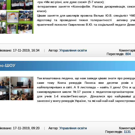
-гра «Ми всі різні, але дуже схожі» (5-7 класи);
-інтерактивне заняття «Ксенофобія. Расова дискримінація, секси
класи).
Цікаве заняття для школярів провела Велько Ю.В. спеціаліст Ч
підготовці та проведенні тижня толерантності активну уча
практичний психолог Гавриленко В.Ю. та соціальний педагог Деми
ковано: 17-11-2019, 16:34
|
Автор:
Управління освіти
Коментарі
Переглядів:
804
нес-ШОУ
Так влаштована людина, що нам завжди цікаво знати про рекорди
саме тому Книга рекордів Гіннеса вже десятки років є
найпопулярніших в світі. А 9 листопада – навіть її день! Ото ж 
самоврядування школи №17 разом з педагогом-організатором
для учнів 1-4 класів«Гінес-шоу». Дізналися про найцікавіші д
занесені у книгу рекордів України, та які най-най-най зареєстровані 
ковано: 17-11-2019, 09:20
|
Автор:
Управління освіти
Коментарі
Переглядів:
1131