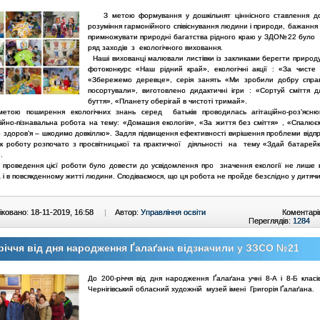
З метою формування у дошкільнят ціннісного ставлення до
розуміння гармонійного співіснування людини і природи, бажання 
примножувати природні багатства рідного краю у ЗДО№22 було
ряд заходів з екологічного виховання.
Наші вихованці малювали листівки із закликами берегти природу
фотоконкурс «Наш рідний край», екологічні акції : «За чисте 
«Збережемо деревце», серія занять «Ми зробили добру справ
посортували», виготовлено дидактичні ігри : «Сортуй сміття д
буття», «Планету оберігай в чистоті тримай».
 поширення екологічних знань серед батьків проводилась агітаційно-роз’ясню
ійно-пізнавальна робота на тему: «Домашня екологія», «За життя без сміття» , «Спалює
 здоров’я – шкодимо довкіллю». Задля підвищення ефективності вирішення проблеми відп
к роботу розпочато з просвітницької та практичної діяльності на тему «Здай батарейк
».
оведення цієї роботи було довести до усвідомлення про значення екології не лише 
а і в повсякденному житті людини. Сподіваємося, що ця робота не пройде безслідно у дитяч
ковано: 18-11-2019, 16:58
|
Автор:
Управління освіти
Коментарі
Переглядів:
1284
річчя від дня народження Ґалаґана відзначили у ЗЗСО №21
До 200-річчя від дня народження Ґалаґана учні 8-А і 8-Б класів
Чернігівський обласний художній музей імені Григорія Ґалаґана.