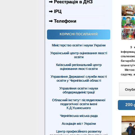
⇒ Реєстрація в ДНЗ
⇒ ІРЦ
⇒ Телефони
КОРИСНІ ПОСИЛАННЯ
Міністерство освіти і науки України
З метою
інформац
Український центр оцінювання якості
спалюємо
освіти
батарейо
Київський регіональний центр
планету!
оцінювання якості освіти
Метою пр
садочку, 
Управління Державної служби якості
освіти у Чернігівській області
Управління освіти і науки
Опублі
облдержадміністрації
Обласний інститут післядипломної
педагогічної освіти імені
200-
К.Д.Ушинського
Чернігівська міська рада
Асоціація міст України
Центр професійного розвитку