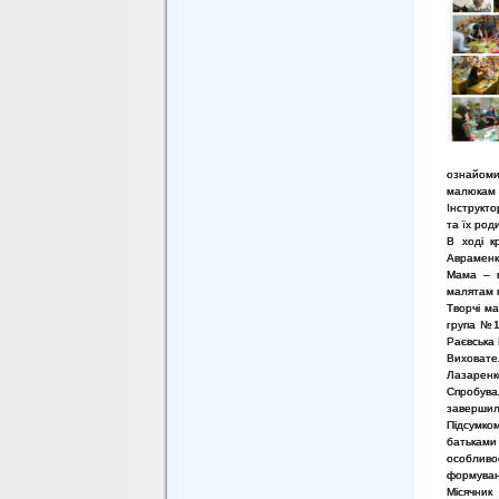
ознайоми
малюкам 
Інструкто
та їх род
В ході к
Авраменко
Мама – м
малятам п
Творчі м
група №1
Раєвська 
Виховате
Лазаренко
Спробува
завершил
Підсумком
батьками
особливос
формуван
Місячник