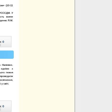
зм» (10-11
МУСССДМ. У
сть взяли
денко Я.М.
в:
0
|
. Напевно,
 однією з
цього тижня
 проводили
осягнення,
у світі.
в:
0
|