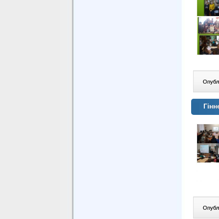
Опублі
Гін
Опублі