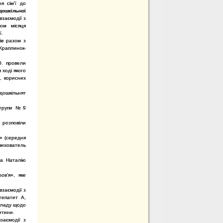
я сім'ї до
дошкільної
взаємодії з
ом місяця
ї.
ів разом з
раплинок-
О. провели
 ході якого
, корисних
 дошкільнят
ї групи №9
 розповіли
» (середня
вихователь
та Наталію
ов’я», яке
взаємодії з
гепатит А,
акладу щодо
итини.
заємодії з