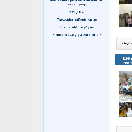
педагогічних працівників Чернігівської
міської ради
НМЦ ПТО
Профорієнтаційний портал
Портал «Моя кар’єра»
Youtube-канал управління освіти
Опублі
День
експ