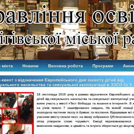
 міста
Новини
Виховна робота
Програми
Анон
-квест з відзначення Європейського дня захисту дітей від
уального насильства та сексуальної експлуатації в ЗЗСО № 5
18 листопада 2019 року в рамках відзначення Європейського д
дітей від сексуального насильства та сексуальної експлуатації учн
взяли участь у квесті «Тест білборда та кохання в Інтернеті». В 
на учнів чекало 7 зашифрованих завдань. На кожній локаці
знаходила частинки пазлу із буквою та послання. Відшукавши всі 
учасники квесту склали пазл, на якому зображено QR-посилання на
літер утворили слово «грумінг». Емоції переповнювалися
виконаним завданням, а цікавість та інтрига збереглася до кінця ві