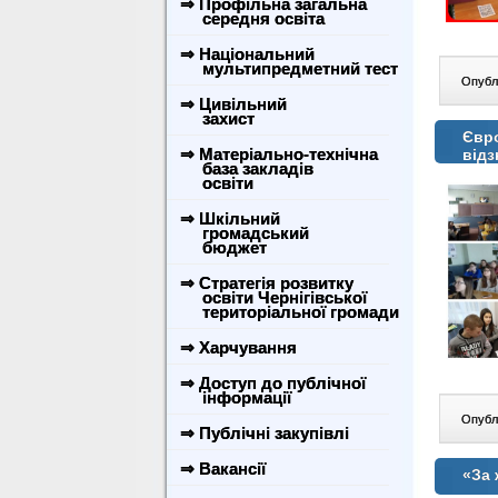
⇒ Профільна загальна
середня освіта
⇒ Національний
мультипредметний тест
Опублі
⇒ Цивільний
захист
Євро
⇒ Матеріально-технічна
від
база закладів
освіти
⇒ Шкільний
громадський
бюджет
⇒ Стратегія розвитку
освіти Чернігівської
територіальної громади
⇒ Харчування
⇒ Доступ до публічної
інформації
Опублі
⇒ Публічні закупівлі
⇒ Вакансії
«За 