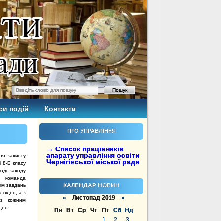
си подій
Контакти
ПРО УПРАВЛІННЯ
→ Список працівників
апарату управління освіти
ня захисту
Чернігівської міської ради
і 8-Б класу
ході заходу
ї команда
КАЛЕНДАР НОВИН
сім завдань
 відео, а з
«
Листопад 2019
»
 з кожним
део.
Пн
Вт
Ср
Чт
Пт
Сб
Нд
1
2
3