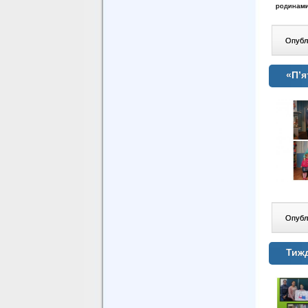
родинами 
Опублі
«П’я
Опублі
Тиж