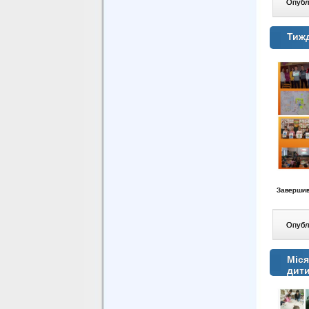
Опублі
Тижд
Завершив
Опублі
Міся
дит