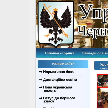
Головна сторінка
Заклади освіти
РОЗДІЛИ САЙТУ
Урок
секс
⇒ Нормативна база
⇒ Дистанційна освіта
⇒ Нова українська
школа
⇒ Вступ до першого
класу