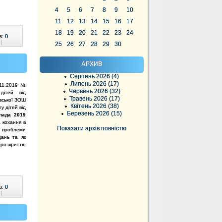
4
5
6
7
8
9
10
11
12
13
14
15
16
17
18
19
20
21
22
23
24
в:
0
|
25
26
27
28
29
30
АРХИВ
Серпень 2026 (4)
Липень 2026 (17)
.11.2019 №
Червень 2026 (32)
дітей від
Травень 2026 (17)
івської ЗОШ
Квітень 2026 (38)
у дітей від
Березень 2026 (15)
пада 2019
а кохання в
Показати архів повністю
я проблеми
дань та як
 розкриттю
в:
0
|