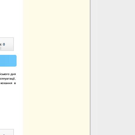
в:
0
|
йського дня
плуатації,
 кохання в