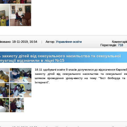
ковано: 18-11-2019, 16:54
|
Автор:
Управління освіти
Коментарі
Переглядів:
718
 захисту дітей від сексуального насильства та сексуальної
луатації відзначили в ліцеї №15
18.11 здобувачі освіти 9 класів долучилися до відзначення Європе
захисту дітей від сексуального насильства та сексуальної екс
шляхом проведення уроку-квесту на тему "Тест білборда та
Інтернеті".