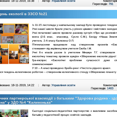
ковано: 18-11-2019, 16:38
|
Автор:
Управління освіти
Коментарі
Переглядів:
791
ень екології в ЗЗСО №21
Із 11-15 листопада у навчальному закладі було проведено тиждень
Учні нашої школи брали участь у різних цікавих і змістових заходах
Учні початкової школи провели ранкову зустріч «Про що розповіс
книга (2-Б клас, класовод Сусло С.М.). Бесіду «Наша Земл
учитель 2-А класу Калюжна О.П.
П’ятикласники працювали над створенням проектів «Еко
стежками» під керівництвом учителя Скоба І.М.
Учні 6-х класів разом із учителем Мишкун Т.Г. створювали
екологічну тематику, провели аукціон «Збережемо екологію рідної
Гра-експрес «Екологічні проблеми сучасності дуже сп
семикласникам»
У 10 – А класі проведено брейн-ринг «Чистота рідного краю».
ся тиждень колективною роботою – створенням колективного стенду «Збережемо планету
ковано: 18-11-2019, 14:22
|
Автор:
Управління освіти
Коментарі
Переглядів:
1403
чник партнерської взаємодії з батьками "Здорова родина - зд
ина" у ЗДО №4 "Калинонька"
Сьогодні соціально-педагогічне партнерство є важливим засобом 
батьків у педагогічний процес освітніх закладів.