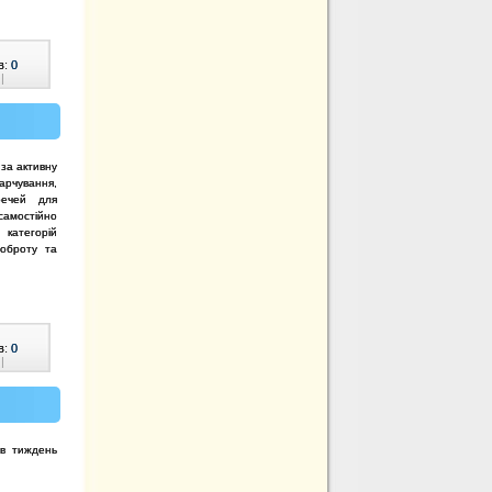
в:
0
|
 за активну
арчування,
речей для
 самостійно
атегорій
оброту та
в:
0
|
ив тиждень