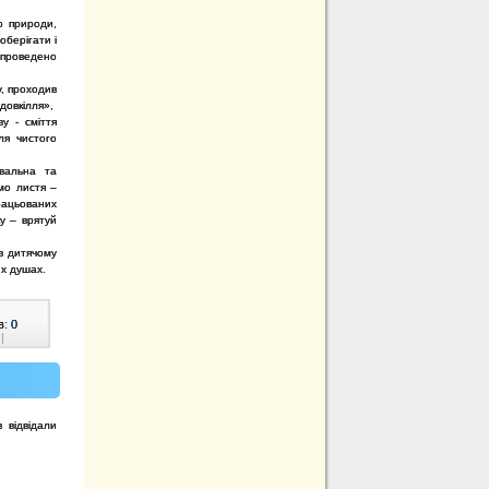
 природи,
оберігати і
 проведено
, проходив
довкілля»,
у - сміття
ля чистого
вальна та
мо листя –
рацьованих
у – врятуй
в дитячому
их душах.
в:
0
|
 відвідали