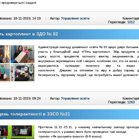
продовжується і надалі.
ковано: 18-11-2019, 14:19
|
Автор:
Управління освіти
Коментарі
Переглядів:
1012
ть картоплин» в ЗДО № 62
Адміністрація закладу дошкільної освіти № 62 щиро дякує батькам
участь у благодійній акції «П’ять картоплин». Збір продуктів х
одягу, взуття, предметів хатнього вжитку, медикаментів, 
внутрішньо переміщених осіб і хворих, особливо тих, хто не може
пересуватися, громадян похилого віку та інших к
населення.
Дякуємо за оптимізм та віру в добру справу, д
безкорисність, підтримку людей, що потребують вашої допомоги!
ковано: 18-11-2019, 09:24
|
Автор:
Управління освіти
Коментарі
Переглядів:
1263
день толерантності в ЗЗСО №21
Протягом 11.11.-15.11. у нашому навчальному закладі проход
толерантності, у рамках якого було проведено такі заходи:
-тренінг «Як зрозуміти іншого» (8-9 класи);