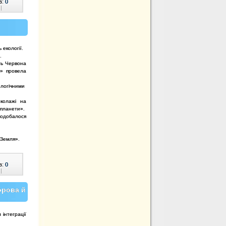
в:
0
|
 екології.
.
ть Червона
я» провела
логічними
 колажі на
 планети».
одобалося
 Земля».
в:
0
|
орова й
інтеграції