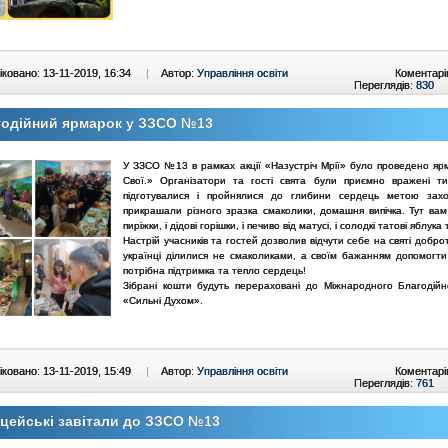
ковано: 13-11-2019, 16:34
|
Автор:
Управління освіти
Коментарі
Переглядів:
830
годійний ярмарок у ЗЗСО №13
У ЗЗСО №13 в рамках акції «Назустріч Мрії» було проведено ярм
Свої.» Організатори та гості свята були приємно вражені ти
підготувалися і пройнялися до глибини сердець метою захо
прикрашали різного зразка смаколики, домашня випічка. Тут вам 
пиріжки, і дідові горішки, і печиво від матусі, і солодкі татові яблука 
Настрій учасників та гостей дозволив відчути себе на святі добро
українці ділилися не смаколиками, а своїм бажанням допомогти
потрібна підтримка та тепло сердець!
Зібрані кошти будуть перераховані до Міжнародного Благодій
«Сильні Духом».
ковано: 13-11-2019, 15:49
|
Автор:
Управління освіти
Коментарі
Переглядів:
761
цейські завітали до ЗЗСО №13