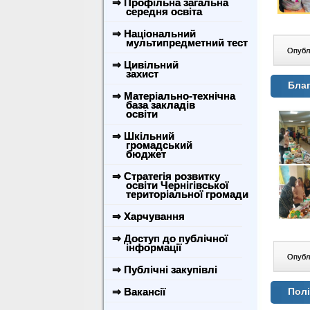
⇒ Профільна загальна
середня освіта
⇒ Національний
мультипредметний тест
Опублі
⇒ Цивільний
захист
Бла
⇒ Матеріально-технічна
база закладів
освіти
⇒ Шкільний
громадський
бюджет
⇒ Стратегія розвитку
освіти Чернігівської
територіальної громади
⇒ Харчування
⇒ Доступ до публічної
інформації
Опублі
⇒ Публічні закупівлі
⇒ Вакансії
Полі