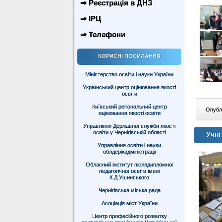
⇒ Реєстрація в ДНЗ
⇒ ІРЦ
⇒ Телефони
КОРИСНІ ПОСИЛАННЯ
Міністерство освіти і науки України
Український центр оцінювання якості
освіти
Київський регіональний центр
Опублі
оцінювання якості освіти
Управління Державної служби якості
освіти у Чернігівській області
Учні
Управління освіти і науки
облдержадміністрації
Обласний інститут післядипломної
педагогічної освіти імені
К.Д.Ушинського
Чернігівська міська рада
Асоціація міст України
Центр професійного розвитку