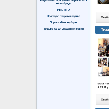
педагогічних працівників Чернігівської
міської ради
НМЦ ПТО
Профорієнтаційний портал
Опублі
Портал «Моя кар’єра»
Youtube-канал управління освіти
Тижд
класів та
А 15.11 у
Опублі