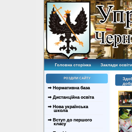
Головна сторінка
Заклади освіти
РОЗДІЛИ САЙТУ
Здоб
доб
⇒ Нормативна база
⇒ Дистанційна освіта
⇒ Нова українська
школа
⇒ Вступ до першого
класу