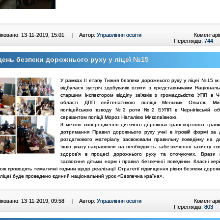
ковано: 13-11-2019, 15:01
|
Автор:
Управління освіти
Коментарі
Переглядів:
744
ень безпеки дорожнього руху у ліцеї №15
У рамках ІІ етапу Тижня безпеки дорожнього руху у ліцеї №15 м.
відбулася зустріч здобувачів освіти з представниками Національн
старшим інспектором відділу зв’язків з громадськістю УПП в Чер
області ДПП лейтенатнкою поліції Мельник Ольгою Мик
поліцейською взводу №2 роти №2 БУПП в Чернігівській об
сержантом поліції Мороз Наталією Миколаївною.
З метою попередження дитячого дорожньо-транспортного трав
дотримання Правил дорожнього руху учні в ігровій формі за
роздаткового матеріалу засвоювали правильну поведінку на д
їхню увагу направляли на необхідність забезпечення захисту сво
здоров’я в процесі дорожнього руху та оточуючих. Врази 
засвоєння дітьми норм і правил безпечної поведінки. Класні кер
кож проводять тематичні години щодо реалізації Стратегії підвищення рівня безпеки дорож
 ліцеї буде проведено єдиний національний урок «Безпечна країна».
ковано: 13-11-2019, 09:58
|
Автор:
Управління освіти
Коментарі
Переглядів:
803