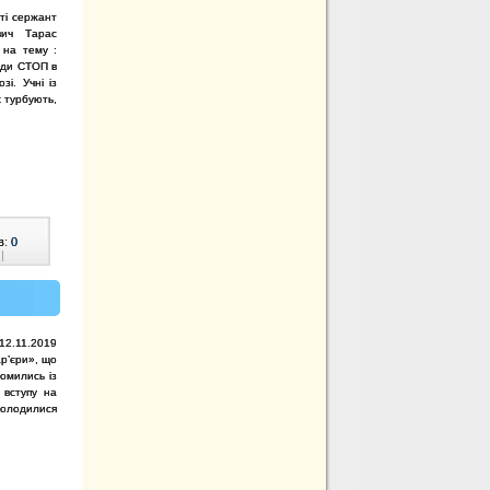
ті сержант
вич Тарас
 на тему :
нди СТОП в
зі. Учні із
х турбують,
в:
0
|
 12.11.2019
р’єри», що
омились із
 вступу на
солодилися