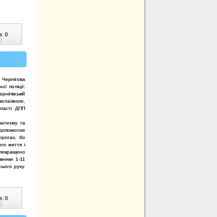
в:
0
|
 Чернігова
ої поліції:
нігівській
олаївною,
ласті ДПП
матизму та
 допомогою
орогах, бо
го життя і
покращено
івники 1-11
нього руху.
в:
0
|