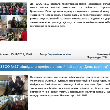
До ЗЗСО №13 завітали представники ПУПП Чернігівської облас
поліції Мороз Наталія Миколаївна та лейтенант Тарасе
Григорович. Вони провели годину спілкування з учнями 4 класу
«Дитина та незнайомці», а також разом із представниками кома
рамках акції «Шкільний патруль» спілкувалися з водіями на доро
задоволенням вступали до діалогу та ставили водіям питання які ї
як учасників дорожнього руху.
ковано: 13-11-2019, 15:47
|
Автор:
Управління освіти
Коментарі
Переглядів:
736
 ЗЗСО №17 відвідали профорієнтаційний захід "День кар'єри"
Як колись сказали, хто володіє інформацією, той володіє світом.
учні 9 класу ЗОШ№17 відвідали профорієнтаційний захід «День ка
відбувся на базі обласного палацу дітей та юнацтва. Діти ознай
закладами професійно-технічної освіти області, особливостями
навчання у них, брали участь у проведених майстер-класах, на
концертною програмою. Чекаємо зустрічі з ВНЗ.