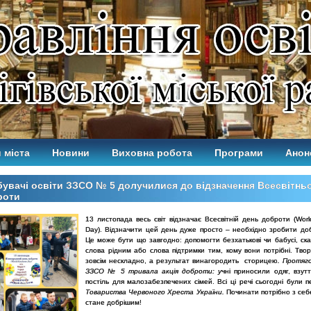
 міста
Новини
Виховна робота
Програми
Анон
увачі освіти ЗЗСО № 5 долучилися до відзначення Всесвітнь
роти
13 листопада весь світ відзначає Всесвітній день доброти (Worl
Day). Відзначити цей день дуже просто – необхідно зробити доб
Це може бути що завгодно: допомогти безхатькові чи бабусі, ска
слова рідним або слова підтримки тим, кому вони потрібні. Тво
зовсім нескладно, а результат винагородить сторицею
. Протяго
ЗЗСО № 5 тривала акція доброти: у
чні приносили одяг, взутт
постіль для малозабезпечених сімей. Всі ці речі сьогодні були 
Товариства Червоного Хреста України.
Починати потрібно з себе 
стане добрішим!