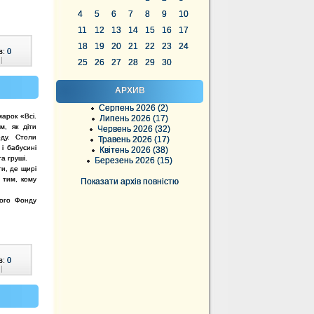
4
5
6
7
8
9
10
11
12
13
14
15
16
17
18
19
20
21
22
23
24
в:
0
|
25
26
27
28
29
30
АРХИВ
Серпень 2026 (2)
арок «Всі.
Липень 2026 (17)
м, як діти
Червень 2026 (32)
ду. Столи
Травень 2026 (17)
і бабусині
Квітень 2026 (38)
та груші.
Березень 2026 (15)
ти, де щирі
 тим, кому
Показати архів повністю
ного Фонду
в:
0
|