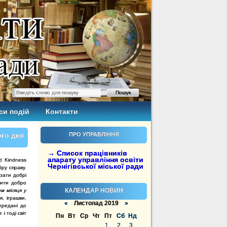
си подій
Контакти
ого дня
ПРО УПРАВЛІННЯ
→ Список працівників
апарату управління освіти
d Kindness
Чернігівської міської ради
ру справу.
зати добрі
рити добро
КАЛЕНДАР НОВИН
м місяця у
я, іграшки,
«
Листопад 2019
»
передані до
і тоді світ
Пн
Вт
Ср
Чт
Пт
Сб
Нд
1
2
3