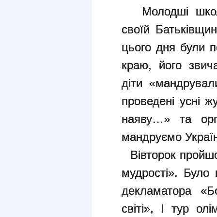
Молодші школя
своїй Батьківщин
цього дня були п
краю, його звич
діти «мандрувал
проведені усні ж
наяву…» та орг
мандруємо Украї
Вівторок пройшо
мудрості». Було
декламатора «Б
світі», І тур ол