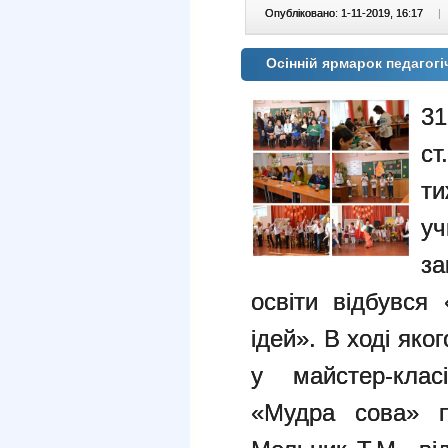
Опубліковано: 1-11-2019, 16:17
|
Осінній ярмарок педагог
31
с
ти
у
за
освіти відбувся 
ідей». В ході яко
у майстер-клас
«Мудра сова» п