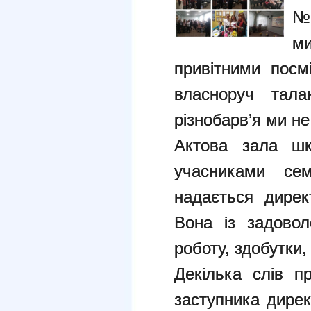
№ 
м
привітними посм
власноруч тала
різнобарв’я ми н
Актова зала шк
учасниками сем
надається дирек
Вона із задовол
роботу, здобутки,
Декілька слів п
заступника дирек