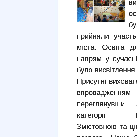
в
ос
б
прийняли участь
міста. Освіта д
напрям у сучасні
було висвітлення
Присутні виховат
впровадження
переглянувши 
категорії Гонч
Змістовною та ці