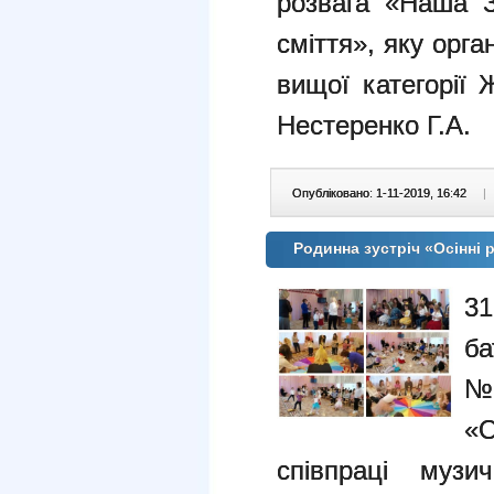
розвага «Наша 
сміття», яку орг
вищої категорії 
Нестеренко Г.А.
Опубліковано: 1-11-2019, 16:42
|
Родинна зустріч «Осінні 
3
ба
№ 
«
співпраці музи