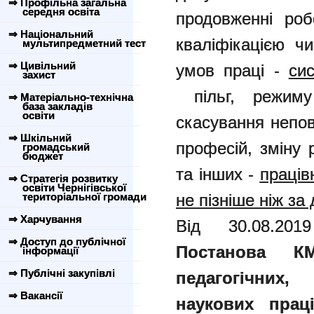
⇒ Профільна загальна
середня освіта
продовженні роб
⇒ Національний
кваліфікацією ч
мультипредметний тест
⇒ Цивільний
умов праці -
си
захист
пільг, режиму
⇒ Матеріально-технічна
база закладів
освіти
скасування непов
⇒ Шкільний
професій, зміну 
громадський
бюджет
та інших -
праців
⇒ Стратегія розвитку
освіти Чернігівської
територіальної громади
не пізніше ніж за 
⇒ Харчування
Від 30.08.20
⇒ Доступ до публічної
Постанова К
інформації
⇒ Публічні закупівлі
педагогічних,
⇒ Вакансії
наукових праці