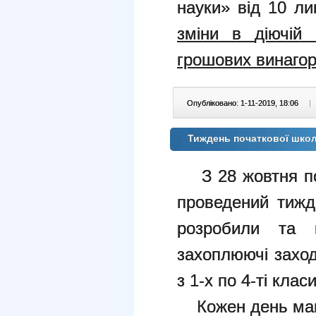
науки» від 10 л
зміни в
діючій
грошових винагор
Опубліковано: 1-11-2019, 18:06
|
Тиждень початкової шко
З 28 жовтня по
проведений тижд
розробили та пр
захоплюючі заход
з 1-х по 4-ті класи
Кожен день мав