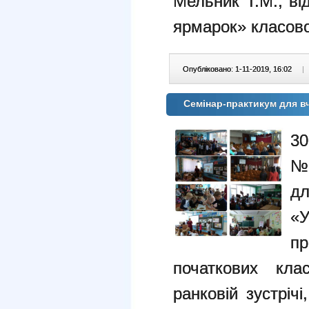
Мельник Т.М., ві
ярмарок» класово
Опубліковано: 1-11-2019, 16:02
|
Семінар-практикум для в
30
№1
дл
«
п
початкових кла
ранковій зустріч