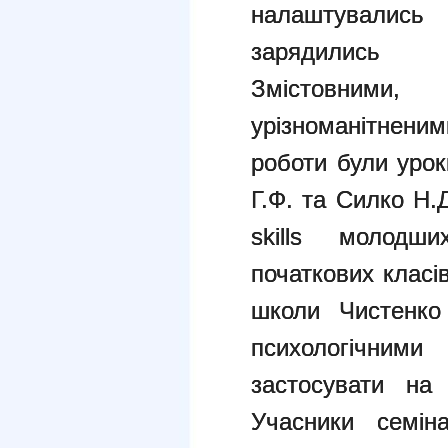
налаштувались
зарядились 
Змістовними,
урізноманітнен
роботи були уро
Г.Ф. та Силко Н.
skills молодш
початкових класі
школи Чистенко 
психологічни
застосувати на
Учасники семін