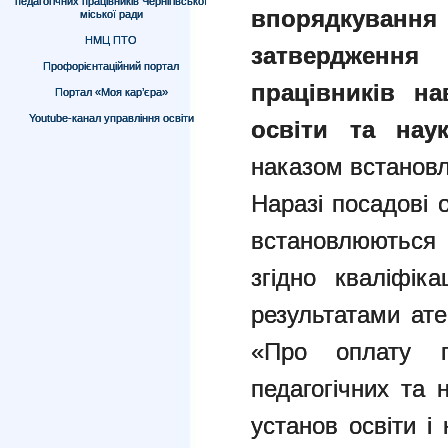
педагогічних працівників Чернігівської
впорядкуванн
міської ради
НМЦ ПТО
затвердження
Профорієнтаційний портал
працівників на
Портал «Моя кар’єра»
Youtube-канал управління освіти
освіти та нау
наказом встановл
Наразі посадові 
встановлюютьс
згідно кваліфіка
результатами ат
«Про оплату пр
педагогічних та 
установ освіти і