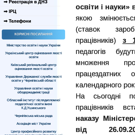
⇒ Реєстрація в ДНЗ
освіти і науки» 
⇒ ІРЦ
якою змінюєтьс
⇒ Телефони
(ставок зароб
КОРИСНІ ПОСИЛАННЯ
працівників)
з 
Міністерство освіти і науки України
педагогів буду
Український центр оцінювання якості
освіти
множення про
Київський регіональний центр
оцінювання якості освіти
працездатних
Управління Державної служби якості
освіти у Чернігівській області
календарного рок
Управління освіти і науки
облдержадміністрації
На сьогодні по
Обласний інститут післядипломної
педагогічної освіти імені
працівників вс
К.Д.Ушинського
Чернігівська міська рада
наказу
Міністер
Асоціація міст України
від
26.09.2
Центр професійного розвитку