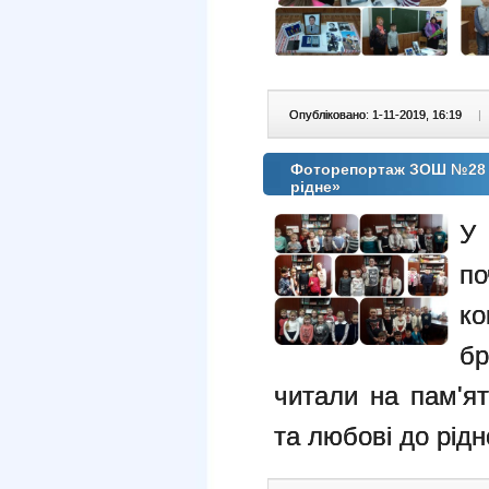
Опубліковано: 1-11-2019, 16:19
|
Фоторепортаж ЗОШ №28 з
рідне»
У 
п
ко
бр
читали на пам'ят
та любові до рідн