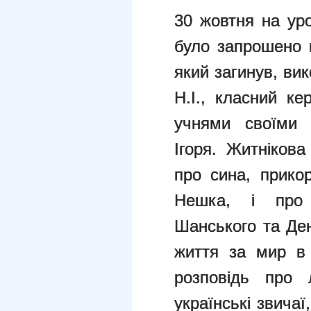
30 жовтня на уро
було запрошено 
який загинув, ви
Н.І., класний ке
учнями своїми 
Ігоря. Житнікова
про сина, прико
Нешка, і про 
Шанського та Ден
життя за мир в 
розповідь про 
українські звичаї