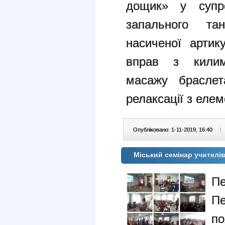
дощик» у супро
запального та
насиченої артику
вправ з килимк
масажу браслет
релаксації з еле
Опубліковано: 1-11-2019, 16:40
|
Міський семінар учител
П
Пе
по