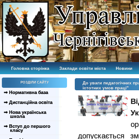
Головна сторінка
Заклади освіти міста
Новини
РОЗДІЛИ САЙТУ
До уваги педагогічних пр
істотних умов праці"
⇒ Нормативна база
Ві
⇒ Дистанційна освіта
Ук
⇒ Нова українська
школа
ор
⇒ Вступ до першого
класу
допускається зм