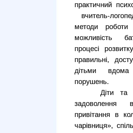
практичний психо
вчитель-логопе
методи роботи
можливість бат
процесі розвитк
правильні, дост
дітьми вдома 
порушень.
Діти та доро
задоволення в
привітання в кол
чарівниця», спіл