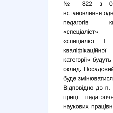
№ 822 з 01.0
встановлення одн
педагогів кв
«спеціаліст», 
«спеціаліст І 
кваліфікаційної
категорії» будут
оклад. Посадовий 
буде змінюватися 
Відповідно до п
праці педагогіч
наукових працівни