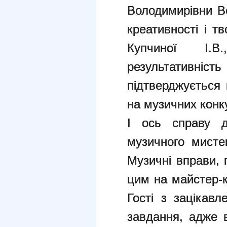
Володимирівни В
креативності і т
Купчиної І.
результативн
підтверджується
на музичних конк
І ось справу д
музичного мисте
Музичні вправи, 
цим на майстер-к
Гості з зацікавл
завдання, адже в