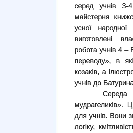
серед учнів 3-4
майстерня книжо
усної народної 
виготовлені вл
робота учнів 4 –
переводу», в як
козаків, а ілюст
учнів до Батурина
Середа прой
мудрагеликів». 
для учнів. Вони 
логіку, кмітливі