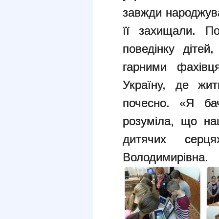
завжди народжува
її захищали. П
поведінку дітей
гарними фахівц
Україну, де жи
почесно. «Я ба
розуміла, що на
дитячих сер
Володимирівна.