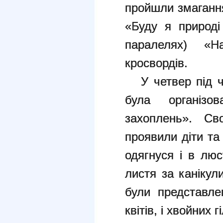
пройшли змагання
«Буду я природі
паралелях) «На
кросвордів.
У четвер під ча
була організо
захоплень». Сво
проявили діти та 
одягнуся і в лю
листя за канікул
були представлен
квітів, і хвойних 