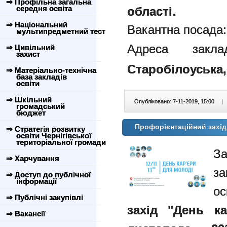
⇒ Профільна загальна
.
середня освіта
області
⇒ Національний
Вакантна посада
мультипредметний тест
Адреса зак
⇒ Цивільний
захист
Старобілоуська, 
⇒ Матеріально-технічна
база закладів
освіти
⇒ Шкільний
Опубліковано: 7-11-2019, 15:00
|
громадський
бюджет
Профорієнтаційний захід
⇒ Стратегія розвитку
освіти Чернігівської
територіальної громади
З
⇒ Харчування
за
⇒ Доступ до публічної
інформації
о
⇒ Публічні закупівлі
захід "День ка
⇒ Вакансії