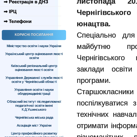
листопада 2
⇒ Реєстрація в ДНЗ
Чернігівського
⇒ ІРЦ
⇒ Телефони
юнацтва.
Спеціально для
КОРИСНІ ПОСИЛАННЯ
майбутню пр
Міністерство освіти і науки України
Український центр оцінювання якості
Чернігівського
освіти
Київський регіональний центр
заклади освіти
оцінювання якості освіти
Управління Державної служби якості
програми.
освіти у Чернігівській області
Старшокласник
Управління освіти і науки
облдержадміністрації
поспілкуватися 
Обласний інститут післядипломної
педагогічної освіти імені
К.Д.Ушинського
технічних навча
Чернігівська міська рада
отримати інформ
Асоціація міст України
Центр професійного розвитку
різноманітних