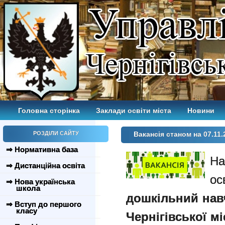
Головна сторінка
Заклади освіти міста
Новини
РОЗДІЛИ САЙТУ
Вакансія станом на 07.11.
⇒ Нормативна база
На
⇒ Дистанційна освіта
ос
⇒ Нова українська
школа
дошкільний нав
⇒ Вступ до першого
класу
Чернігівської мі