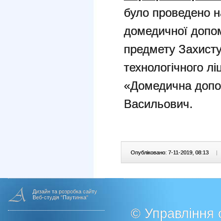
було проведено н
домедичної допом
предмету Захисту
технологічного л
«Домедична допом
Васильович.
Опубліковано: 7-11-2019, 08:13
|
Дизайн та розробка сайту
Веб-студія "Паутинка"
© Управління о