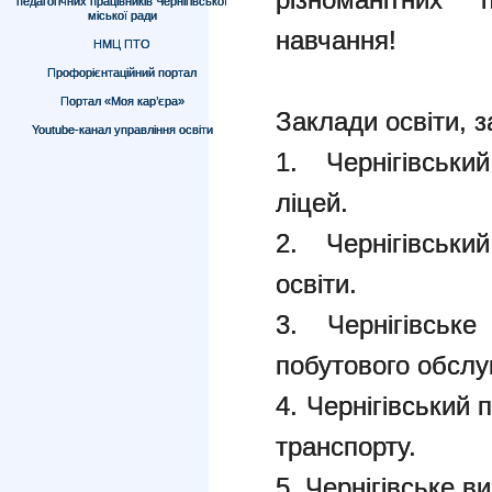
педагогічних працівників Чернігівської
міської ради
навчання!
НМЦ ПТО
Профорієнтаційний портал
Портал «Моя кар’єра»
Заклади освіти, з
Youtube-канал управління освіти
1. Чернігівськ
ліцей.
2. Чернігівськи
освіти.
3. Чернігівськ
побутового обслу
4. Чернігівський
транспорту.
5. Чернігівське 