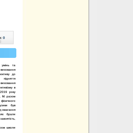
в:
0
|
 умінь та
 виховання
лективу до
підняття
, виховання
ективізму в
019 року
. М. разом
ізичного
узики був
д-змагання
нях брали
авзятість,
ором школи