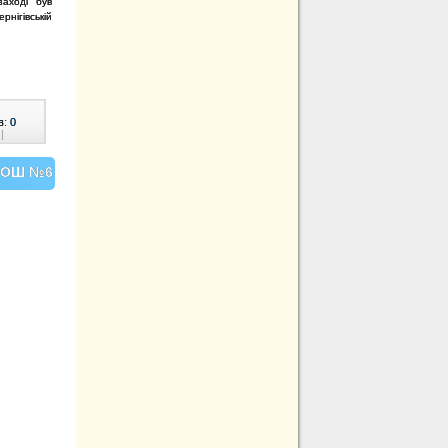
заході був
нігівській
в:
0
|
 ЗОШ №6