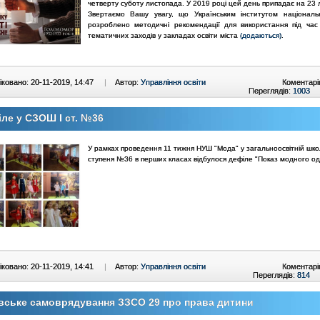
четверту суботу листопада. У 2019 році цей день припадає на 23 
Звертаємо Вашу увагу, що Українським інститутом національн
розроблено методичні рекомендації для використання під час 
тематичних заходів у закладах освіти міста
(додаються)
.
ковано: 20-11-2019, 14:47
|
Автор:
Управління освіти
Коментарі
Переглядів:
1003
ле у СЗОШ І ст. №36
У рамках проведення 11 тижня НУШ "Мода" у загальноосвітній школ
ступеня №36 в перших класах відбулося дефіле "Показ модного од
ковано: 20-11-2019, 14:41
|
Автор:
Управління освіти
Коментарі
Переглядів:
814
вське самоврядування ЗЗСО 29 про права дитини