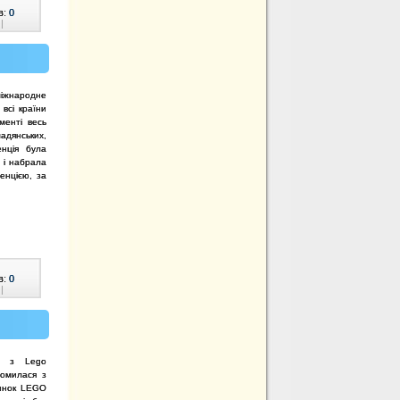
в:
0
|
іжнародне
всі країни
менті весь
дянських,
енція була
 і набрала
енцією, за
в:
0
|
ор з Lego
йомилася з
линок LEGO