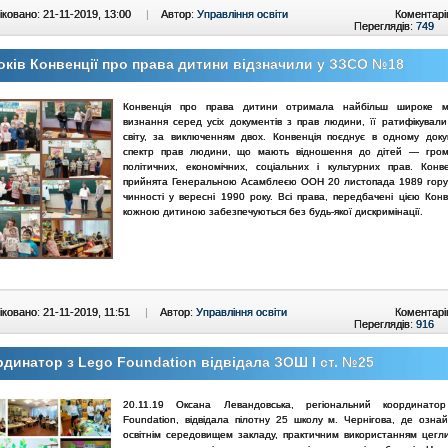
ковано: 21-11-2019, 13:00
|
Автор:
Управління освіти
Коментарі
Переглядів:
749
оків Конвенції про права дитини відзначили у ЗЗСО №18
Конвенція про права дитини отримала найбільш широке м
визнання серед усіх документів з прав людини, її ратифікували 
світу, за виключенням двох. Конвенція поєднує в одному доку
спектр прав людини, що мають відношення до дітей — грома
політичних, економічних, соціальних і культурних прав. Конв
прийнята Генеральною Асамблеєю ООН 20 листопада 1989 гору
чинності у вересні 1990 року. Всі права, передбачені цією Конв
кожною дитиною забезпечуються без будь-якої дискримінації.
ковано: 21-11-2019, 11:51
|
Автор:
Управління освіти
Коментарі
Переглядів:
916
динатор з Lego Foundation відвідала ЗОШ І ст. №25
20.11.19 Оксана Левандовська, регіональний координат
Foundation, відвідала пілотну 25 школу м. Чернігова, де озна
освітнім середовищем закладу, практичним використанням цег