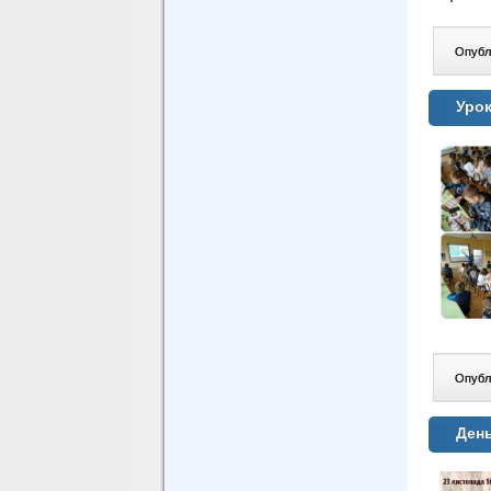
Опублі
Урок
Опублі
День