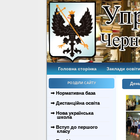
Головна сторінка
Заклади освіти
РОЗДІЛИ САЙТУ
День
⇒ Нормативна база
⇒ Дистанційна освіта
⇒ Нова українська
школа
⇒ Вступ до першого
класу