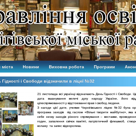
 міста
Новини
Виховна робота
Програми
Анон
 Гідності і Свободи відзначили в ліцеї №32
21 листопада всі українці відзначають День Гідності і Свободи. 
дата вшанування величі духу народу України, його від
цілеспрямованості у відстоюванні прав і свобод людини.
З нагоди цієї дати, учнями Чернігівського ліцею №32 була ор
програма заходів під гаслом «Вільні творити майбутнє», яка 
себе низку заходів різного спрямування – виставки, проведенн
годин, запалення свічок пам'яті, патріотичний флешмоб, ство
колажу та запис відеоролика.