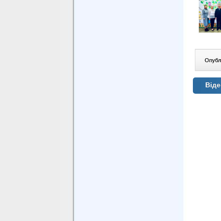
Опублі
Віде