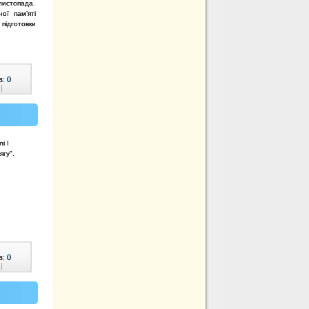
листопада.
ої пам’яті
підготовки
в:
0
|
і І
ягу".
в:
0
|