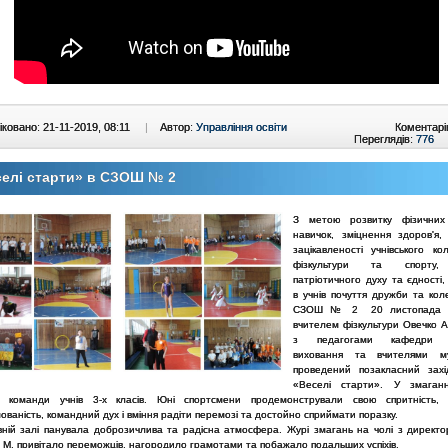
ковано: 21-11-2019, 08:11
|
Автор:
Управління освіти
Коментарі
Переглядів:
776
елі старти» в СЗОШ № 2
З метою розвитку фізичних
навичок, зміцнення здоров'я,
зацікавленості учнівського ко
фізкультури та спорту, 
патріотичного духу та єдності
в учнів почуття дружби та кол
СЗОШ № 2 20 листопада 2
вчителем фізкультури Овечко А
з педагогами кафедри ф
виховання та вчителями м
проведений позакласний захі
«Веселі старти». У змаган
 команди учнів 3-х класів. Юні спортсмени продемонстрували свою спритність, з
ованість, командний дух і вміння радіти перемозі та достойно сприймати поразку.
вній залі панувала доброзичлива та радісна атмосфера. Журі змагань на чолі з директ
 М. привітало переможців, нагородило грамотами та побажало подальших успіхів.