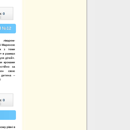
в:
0
|
П №12
лікарем-
рні Мариною
ок з теми
» в рамках
ля дітей».
ми кроками
остійно за
жен свою
а дитина –
!
в:
0
|
ому рівні в