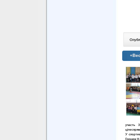
Опублі
«Вес
участь 3
цілеспрям
У спорти
Горнюк Н.