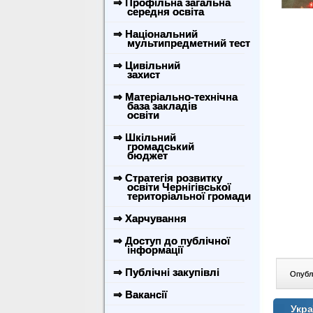
⇒ Профільна загальна
середня освіта
⇒ Національний
мультипредметний тест
⇒ Цивільний
захист
⇒ Матеріально-технічна
база закладів
освіти
⇒ Шкільний
громадський
бюджет
⇒ Стратегія розвитку
освіти Чернігівської
територіальної громади
⇒ Харчування
⇒ Доступ до публічної
інформації
⇒ Публічні закупівлі
Опублі
⇒ Вакансії
Укра