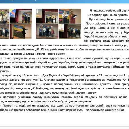
Я пишаюсь тобою, мій рідн
Бо заради країни, за гідність
Прості люди безстрашно опл
Проти звірства і хамства разо
23 роки Україна не знала в
народ пишався тим що у буре
Україні вдалося зберегти мир.
не обійшла нашу державу те
му ми з вами не знали дуже багатьох слів пов’язаних з війною, тепер же майже кожну род
алило полум’я військових дій. Кілька років тому ми не особливо звертали увагу на слова «сл
слава», а тепер ці слова набули нового змісту.
е точно зрозуміло, кому ці слова адресовані, і ні в кого немає сумнівів, що ці герої – хл
руках захищають крихкий східний кордон України, лікарі які в мирний час повертають пора
іту, волонтери на плечах яких тримається наша армія. Саме в таких ситуаціях найкраще п
ідність.
долучилася до Всесвітнього Дня Гідності в Україні, котрий триває з 21 листопада по 9 г
рамках даного проекту учні 11-А класу разом з педагогом-організатором Масляною Ю. 
захід під назвою «Україна – країна нескорених». Учні намагались донести всім прису
«гідності», згадали події Майдану, переглянули цікаві відеоматеріали та ознайомилися з
омпозиторів та співаків, яких надихало почуття гідності нашого народу.
 мовчання учасники заходу вшанували пам’ять героїв Майдану та загиблих воїнів
ся до челенджу під гаслом «почни з себе – будь гідною людиною.
 Гідності та події, які ми згадуємо сьогодні, це протистояння цінностей, двох поглядів 
айдан ще триває і революція теж, а які цінності переможуть – залежить від кожного з нас.