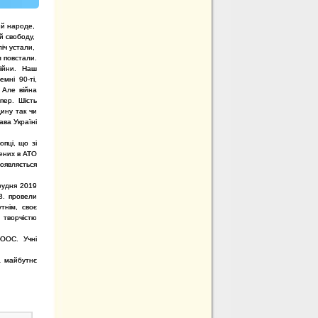
ий народе,
 й свободу,
іч устали,
м повстали.
ійни. Наш
мні 90-ті,
 Але війна
пер. Шість
ину так чи
ава Україні
опці, що зі
нених в АТО
роявляється
рудня 2019
В. провели
тнім, своє
 творчістю
 ООС. Учні
на майбутнє