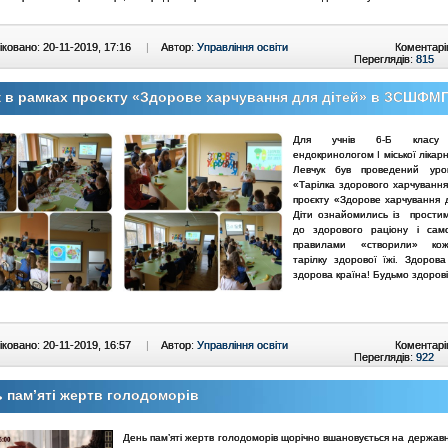
ковано: 20-11-2019, 17:16
|
Автор:
Управління освіти
Коментарі
Переглядів:
815
 в рамках проєкту «Здорове харчування для дітей» в ЗСШФМ
Для учнів 6-Б класу 
ендокринологом І міської ліка
Левчук був проведений ур
«Тарілка здорового харчування
проєкту «Здорове харчування д
Діти ознайомились із прости
до здорового раціону і сам
правилами «створили» ко
тарілку здорової їжі. Здоров
здорова країна! Будьмо здорові
ковано: 20-11-2019, 16:57
|
Автор:
Управління освіти
Коментарі
Переглядів:
922
 пам’яті жертв голодоморів
День пам’яті жертв голодоморів щорічно вшановується на державн