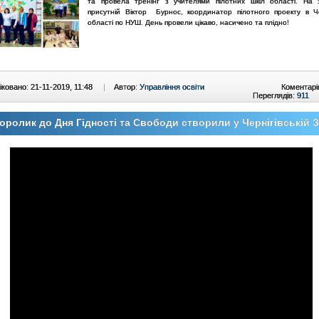
та провела тренінг з учителями пілотних шкіл області. На 
присутній Віктор Бурнос, координатор пілотного проекту в Чер
області по НУШ. День провели цікаво, насичено та плідно!
ковано: 21-11-2019, 11:48
|
Автор:
Управління освіти
Коментарі
Переглядів:
911
оролик до Дня Гідності та Свободи створили у Чернігівській