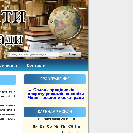
си подій
Контакти
ПРО УПРАВЛІННЯ
→ Список працівників
Це визначна
апарату управління освіти
даності й
Чернігівської міської ради
ганізована
включила в
КАЛЕНДАР НОВИН
я виховних
рення фото
«
Листопад 2019
»
Пн
Вт
Ср
Чт
Пт
Сб
Нд
1
2
3