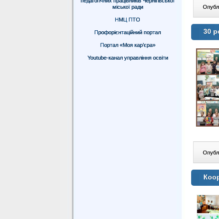
педагогічних працівників Чернігівської
міської ради
Опублі
НМЦ ПТО
30 р
Профорієнтаційний портал
Портал «Моя кар’єра»
Youtube-канал управління освіти
Опублі
Коор