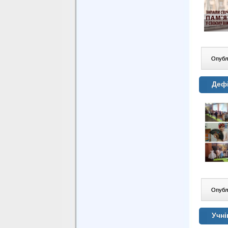
Опублі
Дефі
Опублі
Учні