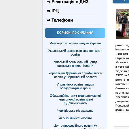
⇒ Реєстрація в ДНЗ
⇒ ІРЦ
⇒ Телефони
КОРИСНІ ПОСИЛАННЯ
Міністерство освіти і науки України
років то
інакше оп
Український центр оцінювання якості
– Героям 
освіти
Наразі вж
Київський регіональний центр
зброєю в 
оцінювання якості освіти
з того св
людська г
Управління Державної служби якості
ЗЗСО №3 
освіти у Чернігівській області
року. В 
масовий 
Управління освіти і науки
облдержадміністрації
бачення 
поетів, к
Обласний інститут післядипломної
Хвилиною
педагогічної освіти імені
долучили
К.Д.Ушинського
Революція
країни. М
Чернігівська міська рада
Асоціація міст України
Центр професійного розвитку