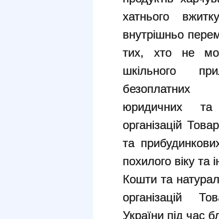
хатнього вжитк
внутрішньо перем
тих, хто не мо
шкільного пр
безоплатних 
юридичних та
організацій Това
та прибудинкови
похилого віку та 
Кошти та натурал
організацій То
України під час б