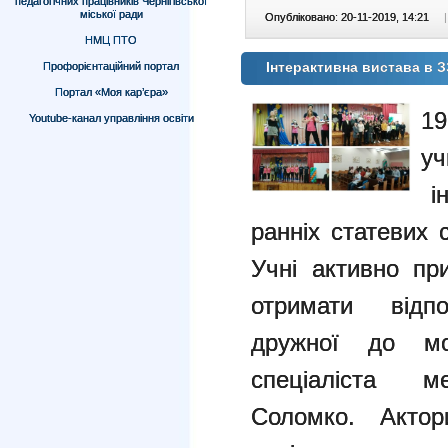
педагогічних працівників Чернігівської
міської ради
Опубліковано: 20-11-2019, 14:21
|
НМЦ ПТО
Інтерактивна вистава в
Профорієнтаційний портал
Портал «Моя кар’єра»
1
Youtube-канал управління освіти
уч
ін
ранніх статевих 
Учні активно пр
отримати відпо
дружної до мо
спеціаліста
Соломко.
Акто