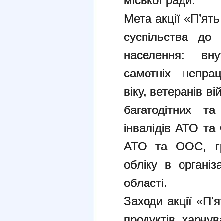
міської ради.
Мета акції «П’ят
суспільства до 
населення: вну
самотніх непра
віку, ветеранів ві
багатодітних та
інвалідів АТО та
АТО та ООС, гр
обліку в організ
області.
Заходи акції «П'я
продуктів харчув