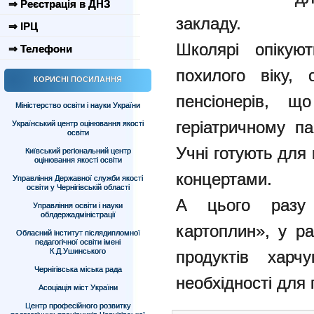
⇒ Реєстрація в ДНЗ
закладу.
⇒ ІРЦ
Школярі опіку
⇒ Телефони
похилого віку, 
КОРИСНІ ПОСИЛАННЯ
пенсіонерів,
Міністерство освіти і науки України
геріатричному пан
Український центр оцінювання якості
освіти
Учні готують для 
Київський регіональний центр
оцінювання якості освіти
концертами.
Управління Державної служби якості
освіти у Чернігівській області
А цього разу 
Управління освіти і науки
облдержадміністрації
картоплин», у ра
Обласний інститут післядипломної
педагогічної освіти імені
К.Д.Ушинського
продуктів харч
Чернігівська міська рада
необхідності для 
Асоціація міст України
Центр професійного розвитку