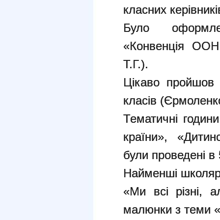
класних керівникі
Було оформле
«Конвенція ООН
Т.Г.).
Цікаво пройшов 
класів (Єрмоленко
Тематичні години
країни», «Дитин
були проведені в 
Найменші школярі 
«Ми всі різні, 
малюнки з теми 