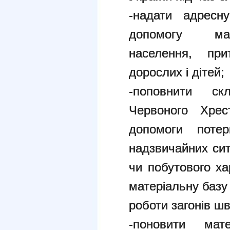
-надати адресн
допомогу мал
населення, пр
дорослих і дітей;
-поповнити ск
Червоного Хрес
допомоги поте
надзвичайних сит
чи побутового ха
матеріальну базу
роботи загонів ш
-поновити мате