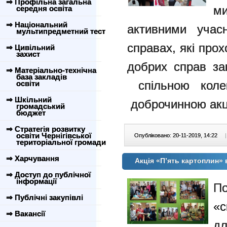
⇒ Профільна загальна
м
середня освіта
⇒ Національний
активними учас
мультипредметний тест
справах, які прох
⇒ Цивільний
захист
добрих справ за
⇒ Матеріально-технічна
база закладів
спільною коле
освіти
⇒ Шкільний
доброчинною акц
громадський
бюджет
⇒ Стратегія розвитку
освіти Чернігівської
Опубліковано: 20-11-2019, 14:22
|
територіальної громади
⇒ Харчування
Акція «П’ять картоплин»
⇒ Доступ до публічної
інформації
По
⇒ Публічні закупівлі
«с
⇒ Вакансії
дл