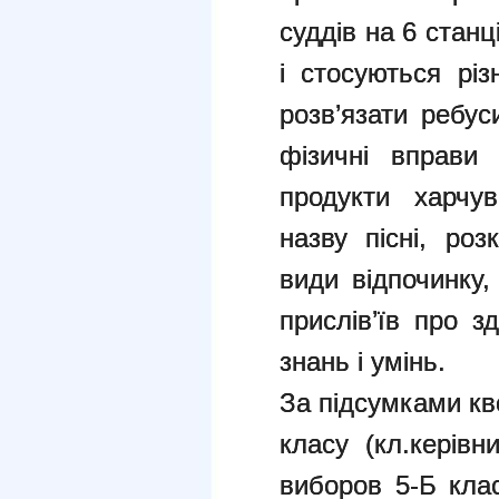
суддів на 6 станц
і стосуються різ
розв’язати ребус
фізичні вправи 
продукти харчув
назву пісні, роз
види відпочинку,
прислів’їв про з
знань і умінь.
За підсумками кв
класу (кл.керівн
виборов 5-Б клас 