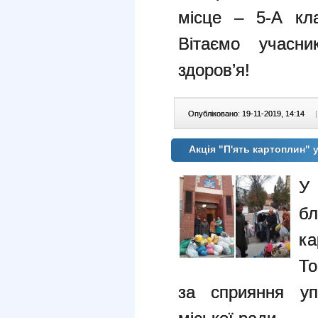
місце – 5-А кла
Вітаємо учасни
здоров’я!
Опубліковано: 19-11-2019, 14:14
|
Акція "П'ять картоплин"
У
б
к
То
за сприяння упр