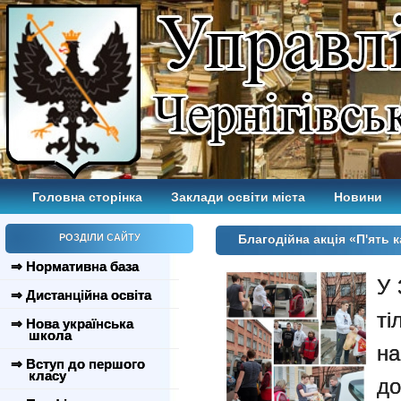
Головна сторінка
Заклади освіти міста
Новини
РОЗДІЛИ САЙТУ
Благодійна акція «П'ять
⇒ Нормативна база
У 
⇒ Дистанційна освіта
т
⇒ Нова українська
школа
на
⇒ Вступ до першого
класу
до