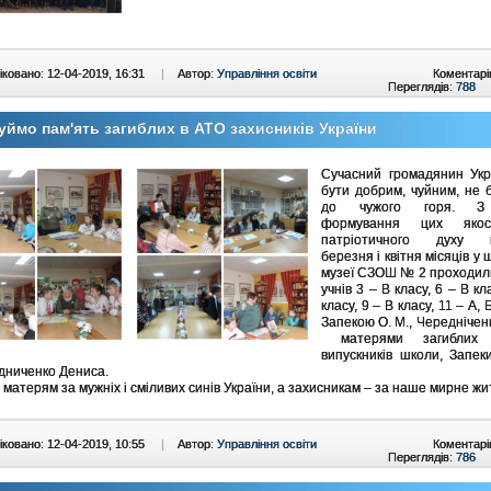
ковано: 12-04-2019, 16:31
|
Автор:
Управління освіти
Коментарі
Переглядів:
788
ймо пам'ять загиблих в АТО захисників України
Сучасний громадянин Укр
бути добрим, чуйним, не
до чужого горя. З
формування цих яко
патріотичного духу п
березня і квітня місяців у
музеї СЗОШ № 2 проходили
учнів 3 – В класу, 6 – В кл
класу, 9 – В класу, 11 – А, Б
Запекою О. М., Чередніченк
матерями загиблих
випускників школи, Запек
дниченко Дениса.
 матерям за мужніх і сміливих синів України, а захисникам – за наше мирне жи
ковано: 12-04-2019, 10:55
|
Автор:
Управління освіти
Коментарі
Переглядів:
786