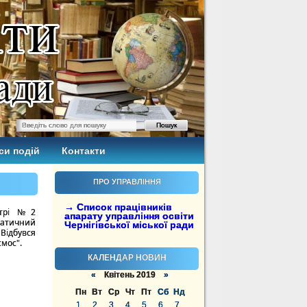
си подій
Контакти
ПРО УПРАВЛІННЯ
→ Список працівників
ентрі №2
апарату управління освіти
атичний
Чернігівської міської ради
Відбувся
мос".
КАЛЕНДАР НОВИН
«
Квітень 2019
»
Пн
Вт
Ср
Чт
Пт
Сб
Нд
1
2
3
4
5
6
7