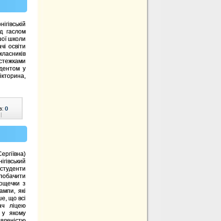
гівській
ід гаслом
шої школи
і освіти
ласників
стежками
идентом у
кторина,
в:
0
|
ергіївна)
ігівський
 студенти
побачити
дощечки з
ампи, які
е, що всі
ач ліцею
 у якому
вленістю