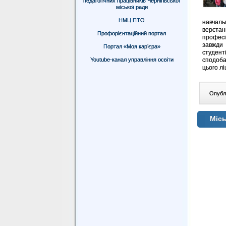
педагогічних працівників Чернігівської
міської ради
НМЦ ПТО
навчаль
верстан
Профорієнтаційний портал
професі
завжди 
Портал «Моя кар’єра»
студент
Youtube-канал управління освіти
сподоба
цього лі
Опублі
Місь