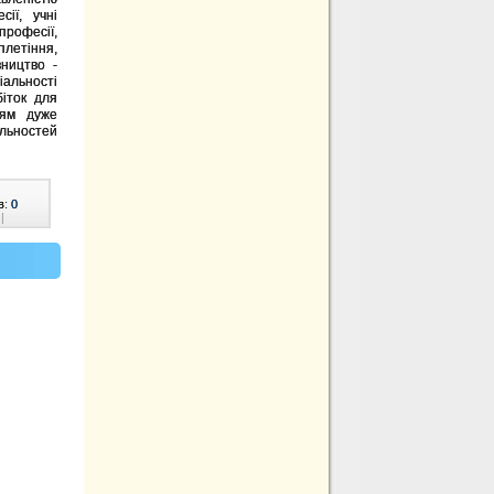
ії, учні
рофесії,
плетіння,
ництво -
іальності
іток для
ням дуже
альностей
в:
0
|