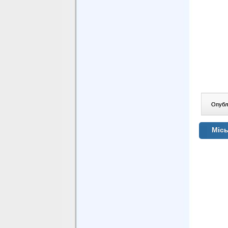
Опублі
Місь