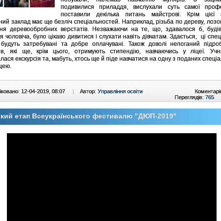
подивилися приладдя, вислухали суть самої профес
поставили декілька питань майстрові. Крім цієї п
ний заклад має ще безліч спеціальностей. Наприклад, різьба по дереву, лозо
ня деревообробних верстатів. Незважаючи на те, що, здавалося б, будів
я чоловіча, було цікаво дивитися і слухати навіть дівчатам. Здається, ці спец
будуть затребувані та добре оплачувані. Також доволі непоганий підроб
ів, які ще, крім цього, отримують стипендію, навчаючись у ліцеї. Уч
лася екскурсія та, мабуть, хтось ще й піде навчатися на одну з поданих спеці
цею.
ковано: 12-04-2019, 08:07
|
Автор:
Управління освіти
Коментарі
Переглядів:
765
кий етап Всеукраїнського фестивалю "ДЮП-2019"