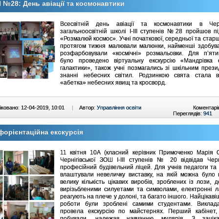
№28: День авіації та космонавтики
Всесвітній день авіації та космонавтики в Черні
загальноосвітній школі І-ІІІ ступенів №28 пройшов п
«Розмалюй космос». Учні початкової, середньої та стар
протягом тижня малювали малюнки, найменші здобувач
розфарбовували «космічні» розмальовки. Для п’ятик
було проведено віртуальну екскурсію «Мандрівка 
галактики», також учні позмагались зі шкільним през
знанні небесних світил. Родзинкою свята стала ві
«абетка» небесних явищ та кросворд.
ковано: 12-04-2019, 10:01
|
Автор:
Управління освіти
Коментарі
Переглядів:
941
орієнтаційна екскурсія
11 квітня 10А (класний керівник Примоченко Марія С
Чернігівської ЗОШ І-ІІІ ступенів № 20 відвідав Черн
професійний будівельний ліцей. Для учнів педагоги та
влаштували невеличку виставку, на якій можна було 
велику кількість цікавих виробів, зроблених із лози, 
вирізьбленими силуетами та символами, електронні л
реагують на плече у долоні, та багато іншого. Найцікавіш
роботи були зроблені самими студентами. Виклад
провела екскурсію по майстернях. Перший кабінет,
побували, належав навчанню мулярів. З заціка