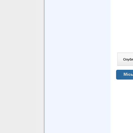
Опублі
Місь