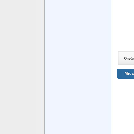
Опублі
Місь