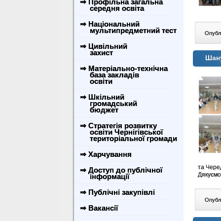
⇒ Профільна загальна
середня освіта
⇒ Національний
мультипредметний тест
Опублі
⇒ Цивільний
захист
Шану
⇒ Матеріально-технічна
база закладів
освіти
⇒ Шкільний
громадський
бюджет
⇒ Стратегія розвитку
освіти Чернігівської
територіальної громади
⇒ Харчування
та Чере
⇒ Доступ до публічної
Дякуємо
інформації
⇒ Публічні закупівлі
Опублі
⇒ Вакансії