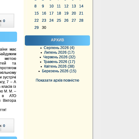
8
9
10
11
12
13
14
15
16
17
18
19
20
21
22
23
24
25
26
27
28
в:
0
|
29
30
АРХИВ
Серпень 2026 (4)
аїни має
Липень 2026 (17)
 байдужим
Червень 2026 (32)
 метою
Травень 2026 (17)
стей та
Квітень 2026 (38)
ротягом
Березень 2026 (15)
 шкільному
 зустрічі
Показати архів повністю
асу, 7 – А
 класів із
о М. М. –
 в АТО
и Віктора
ття!
в:
0
|