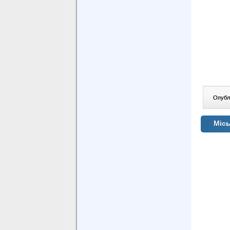
Опублі
Місь