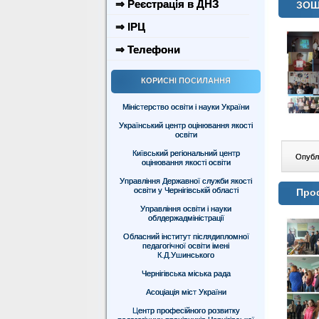
⇒ Реєстрація в ДНЗ
ЗОШ 
⇒ ІРЦ
⇒ Телефони
КОРИСНІ ПОСИЛАННЯ
Міністерство освіти і науки України
Український центр оцінювання якості
освіти
Київський регіональний центр
Опублі
оцінювання якості освіти
Управління Державної служби якості
освіти у Чернігівській області
Проф
Управління освіти і науки
облдержадміністрації
Обласний інститут післядипломної
педагогічної освіти імені
К.Д.Ушинського
Чернігівська міська рада
Асоціація міст України
Центр професійного розвитку