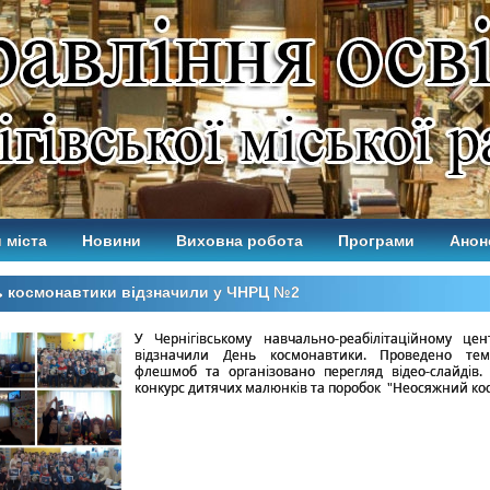
 міста
Новини
Виховна робота
Програми
Анон
ь космонавтики відзначили у ЧНРЦ №2
У Чернігівському навчально-реабілітаційному ц
відзначили День космонавтики. Проведено тем
флешмоб та організовано перегляд вiдео-слайдiв. 
конкурс дитячих малюнкiв та поробок "Неосяжний кос