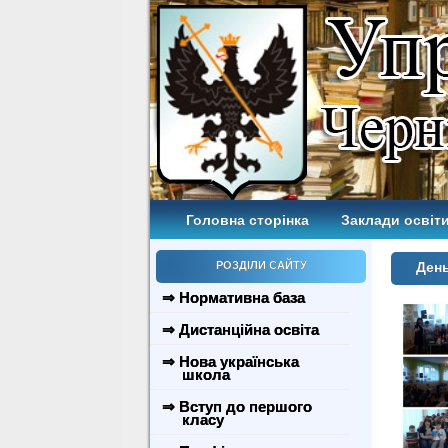
Головна сторінка
Заклади освіти
РОЗДІЛИ САЙТУ
Ден
⇒ Нормативна база
⇒ Дистанційна освіта
⇒ Нова українська
школа
⇒ Вступ до першого
класу