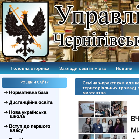
Головна сторінка
Заклади освіти міста
Новини
РОЗДІЛИ САЙТУ
Семінар-практикум для ке
територіальних громад) 
⇒ Нормативна база
мистецтва
⇒ Дистанційна освіта
5
⇒ Нова українська
в
школа
⇒ Вступ до першого
м
класу