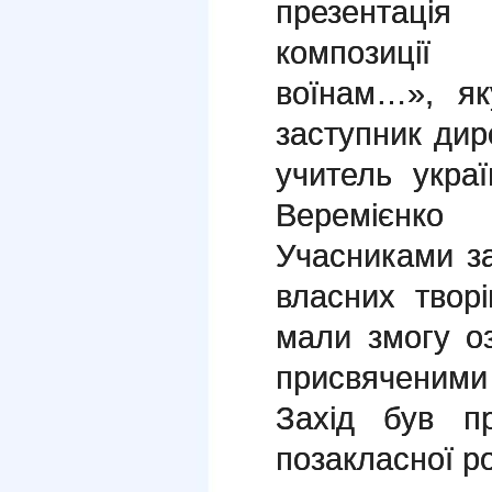
презентація
композиції
воїнам…», як
заступник дир
учитель украї
Веремієнко 
Учасниками за
власних творі
мали змогу о
присвяченими 
Захід був п
позакласної р