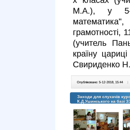
М.А.), у 5
математика",
грамотності, 1
(учитель Пан
країну цариці
Свириденко Н.
Опубліковано: 5-12-2018, 15:44
|
Заходи для слухачів курс
К.Д.Ушинського на базі 