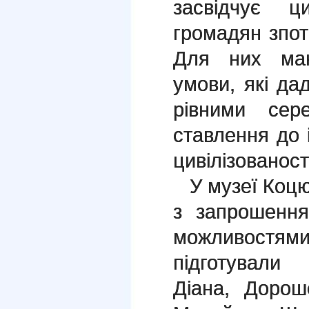
засвідчує 
громадян зпот
Для них маю
умови, які да
рівними сер
ставлення до і
цивілізованост
У музеї Коцю
з запрошенн
можливостями
підготували 
Діана, Дорош