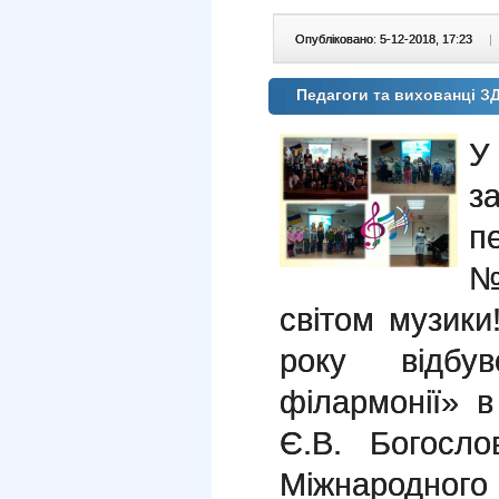
Опубліковано: 5-12-2018, 17:23
|
Педагоги та вихованці З
У
з
п
№
світом музики
року відбу
філармонії» 
Є.В. Богосло
Міжнародного