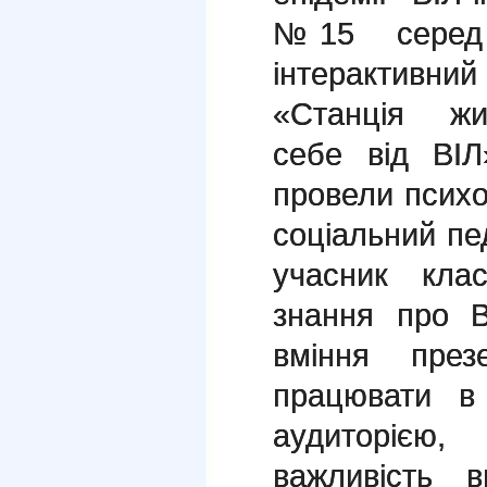
№15 серед с
інтерактивни
«Станція жи
себе від ВІЛ
провели психо
соціальний пе
учасник кла
знання про 
вміння през
працювати в
аудиторіє
важливість в