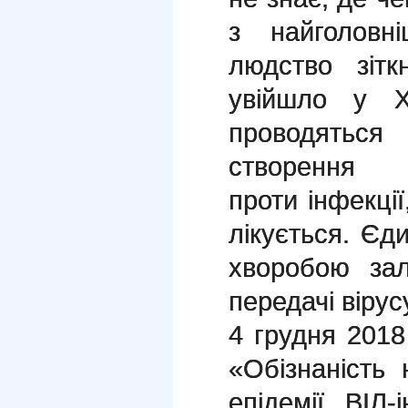
з найголовн
людство зітк
увійшло у Х
проводятьс
створення
проти інфекції
лікується. Єд
хворобою за
передачі вірус
4 грудня 2018
«Обізнаність
епідемії ВІЛ-