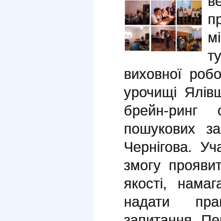
в
п
м
т
виховної роб
урочищі Ялів
брейн-ринг
пошукових за
Чернігова. У
змогу проявит
якості, нама
надати пра
запитання. П