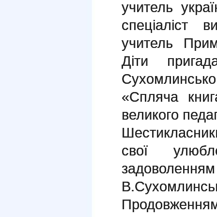
учитель украї
спеціаліст в
учитель Прим
Діти прига
Сухомлинсько
«Спляча книг
великого педаг
Шестикласник
свої улюбл
задоволенн
В.Сухомлинськ
Продовженн