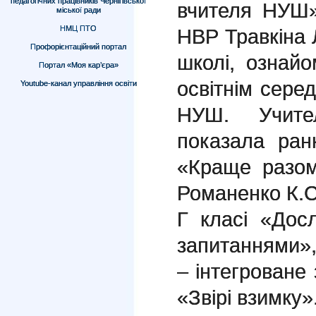
педагогічних працівників Чернігівської
вчителя НУШ»
міської ради
НМЦ ПТО
НВР Травкіна 
Профорієнтаційний портал
школі, ознай
Портал «Моя кар’єра»
освітнім сер
Youtube-канал управління освіти
НУШ. Учите
показала ран
«Краще разом
Романенко К.С.
Г класі «Дос
запитаннями»
– інтегроване 
«Звірі взимку»