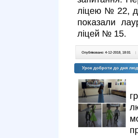
ліцею № 22, до
показали ла
ліцей № 15.
Опубліковано: 4-12-2018, 18:01
|
Урок доброти до дня лю
В
г
л
м
п