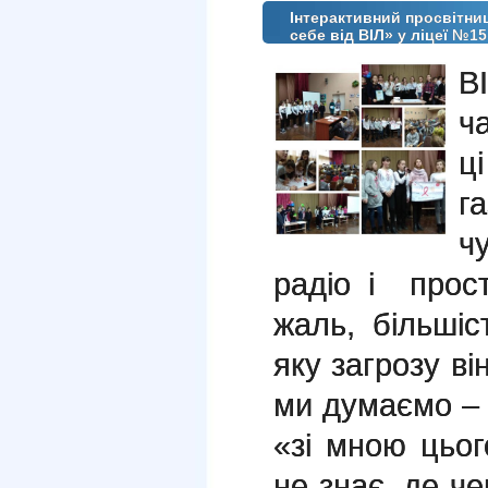
Інтерактивний просвітни
себе від ВІЛ» у ліцеї №15
В
ч
ц
г
ч
радіо і прос
жаль, більшіс
яку загрозу в
ми думаємо – 
«зі мною цьог
не знає, де че