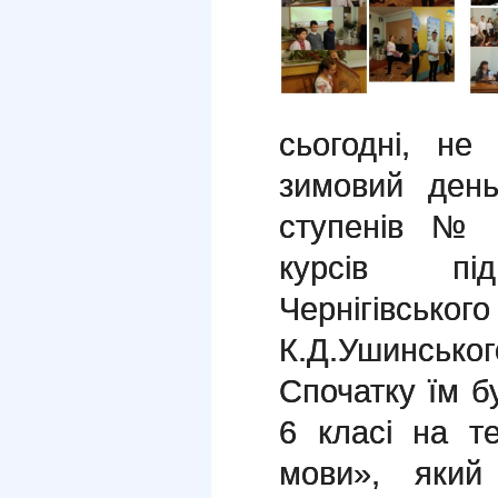
сьогодні, не
зимовий день
ступенів № 
курсів під
Чернігів
К.Д.Ушинсько
Спочатку їм б
6 класі на т
мови», який