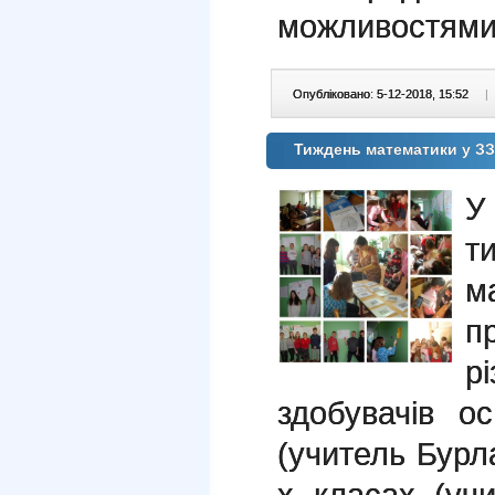
можливостями
Опубліковано: 5-12-2018, 15:52
|
Тиждень математики у З
У
т
м
п
р
здобувачів ос
(учитель Бурла
х класах (уч