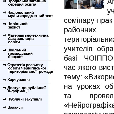
А
⇒ Профільна загальна
середня освіта
у
⇒ Національний
мультипредметний тест
семінару-пра
⇒ Цивільний
захист
районних (
⇒ Матеріально-технічна
територіальни
база закладів
освіти
учителів обр
⇒ Шкільний
громадський
базі ЧОІППО 
бюджет
⇒ Стратегія розвитку
час якого вист
освіти Чернігівської
територіальної громади
тему: «Викорис
⇒ Харчування
на уроках об
⇒ Доступ до публічної
інформації
та прове
⇒ Публічні закупівлі
«Нейрографі
⇒ Вакансії