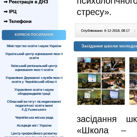
психологічног
⇒ Реєстрація в ДНЗ
стресу».
⇒ ІРЦ
⇒ Телефони
Опубліковано: 6-12-2018, 08:17
|
КОРИСНІ ПОСИЛАННЯ
Засідання школи молодог
Міністерство освіти і науки України
Український центр оцінювання якості
освіти
Київський регіональний центр
оцінювання якості освіти
Управління Державної служби якості
освіти у Чернігівській області
Управління освіти і науки
облдержадміністрації
Обласний інститут післядипломної
педагогічної освіти імені
К.Д.Ушинського
засідання ш
Чернігівська міська рада
Асоціація міст України
«Школа – с
Центр професійного розвитку