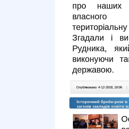
про наших с
власного 
територіальну
Згадали і в
Рудника, як
виконуючи та
державою.
Опубліковано: 4-12-2018, 18:06
|
Історичний брейн-ринг 
загонів закладів освіти м
О