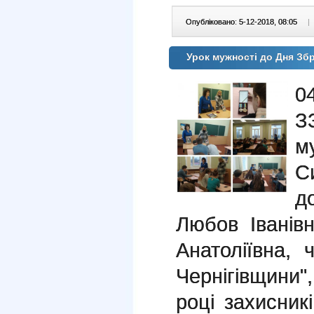
Опубліковано: 5-12-2018, 08:05
|
Урок мужності до Дня Зб
0
З
м
С
д
Любов Іванів
Анатоліївна,
Чернігівщини"
році захисникі