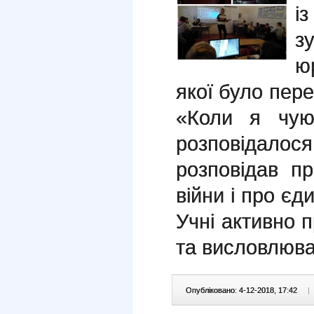
і
з
ю
якої було пер
«Коли я чую
розповідало
розповідав п
війни і про єд
Учні активно 
та висловлюва
Опубліковано: 4-12-2018, 17:42
|