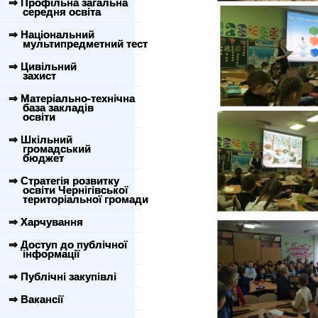
⇒ Профільна загальна
середня освіта
⇒ Національний
мультипредметний тест
⇒ Цивільний
захист
⇒ Матеріально-технічна
база закладів
освіти
⇒ Шкільний
громадський
бюджет
⇒ Стратегія розвитку
освіти Чернігівської
територіальної громади
⇒ Харчування
⇒ Доступ до публічної
інформації
⇒ Публічні закупівлі
⇒ Вакансії