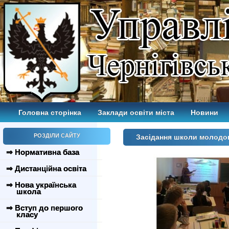
Головна сторінка
Заклади освіти міста
Новини
РОЗДІЛИ САЙТУ
Засідання школи молодог
⇒ Нормативна база
⇒ Дистанційна освіта
⇒ Нова українська
школа
⇒ Вступ до першого
класу