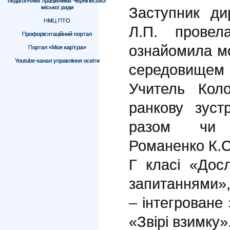
педагогічних працівників Чернігівської
міської ради
Заступник ди
НМЦ ПТО
Л.П. провел
Профорієнтаційний портал
ознайомила мо
Портал «Моя кар’єра»
Youtube-канал управління освіти
середовищем
Учитель Коло
ранкову зуст
разом чи п
Романенко К.С.
Г класі «Дос
запитаннями»
– інтегроване 
«Звірі взимку»