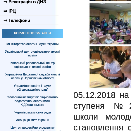
⇒ Реєстрація в ДНЗ
⇒ ІРЦ
⇒ Телефони
КОРИСНІ ПОСИЛАННЯ
Міністерство освіти і науки України
Український центр оцінювання якості
освіти
Київський регіональний центр
оцінювання якості освіти
Управління Державної служби якості
освіти у Чернігівській області
Управління освіти і науки
облдержадміністрації
05.12.2018 на
Обласний інститут післядипломної
педагогічної освіти імені
ступеня №25
К.Д.Ушинського
Чернігівська міська рада
школи молод
Асоціація міст України
становлення 
Центр професійного розвитку