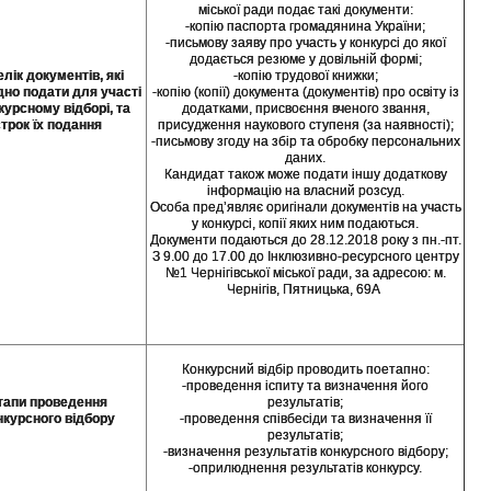
міської ради подає такі документи:
-копію паспорта громадянина України;
-письмову заяву про участь у конкурсі до якої
додається резюме у довільній формі;
лік документів, які
-копію трудової книжки;
дно подати для участі
-копію (копії) документа (документів) про освіту із
курсному відборі, та
додатками, присвоєння вченого звання,
строк їх подання
присудження наукового ступеня (за наявності);
-письмову згоду на збір та обробку персональних
даних.
Кандидат також може подати іншу додаткову
інформацію на власний розсуд.
Особа пред’являє оригінали документів на участь
у конкурсі, копії яких ним подаються.
Документи подаються до 28.12.2018 року з пн.-пт.
З 9.00 до 17.00 до Інклюзивно-ресурсного центру
№1 Чернігівської міської ради, за адресою: м.
Чернігів, Пятницька, 69А
Конкурсний відбір проводить поетапно:
-проведення іспиту та визначення його
тапи проведення
результатів;
нкурсного відбору
-проведення співбесіди та визначення її
результатів;
-визначення результатів конкурсного відбору;
-оприлюднення результатів конкурсу.