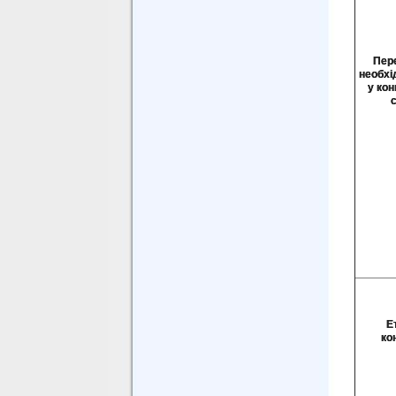
Пере
необхі
у кон
Е
ко