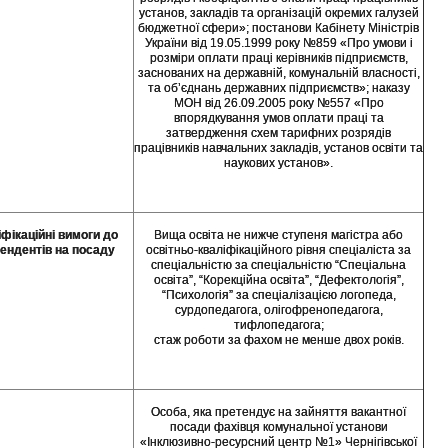
установ, закладів та організацій окремих галузей
бюджетної сфери»; постанови Кабінету Міністрів
України від 19.05.1999 року №859 «Про умови і
розміри оплати праці керівників підприємств,
заснованих на державній, комунальній власності,
та об’єднань державних підприємств»; наказу
МОН від 26.09.2005 року №557 «Про
впорядкування умов оплати праці та
затвердження схем тарифних розрядів
працівників навчальних закладів, установ освіти та
наукових установ».
іфікаційні вимоги до
Вища освіта не нижче ступеня магістра або
ендентів на посаду
освітньо-кваліфікаційного рівня спеціаліста за
спеціальністю за спеціальністю “Спеціальна
освіта”, “Корекційна освіта”, “Дефектологія”,
“Психологія” за спеціалізацією логопеда,
сурдопедагога, олігофренопедагога,
тифлопедагога;
стаж роботи за фахом не менше двох років.
Особа, яка претендує на зайняття вакантної
посади фахівця комунальної установи
«Інклюзивно-ресурсний центр №1» Чернігівської