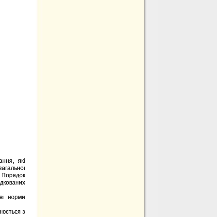
ання, які
загальної
в Порядок
дкованих
ві норми
інюється з