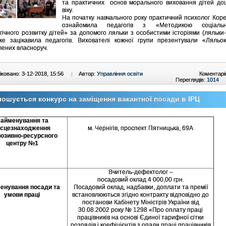
та практичних основ морального виховання дітей дош
віку.
На початку навчального року практичний психолог Коре
ознайомила педагогів з «Методикою соціаль
гічного розвитку дітей» за допомого ляльки з особистими історіями (ляльки
е зацікавила педагогів. Вихователі кожної групи презентували «Ляльок
лених власноруч.
ковано: 3-12-2018, 15:56
|
Автор:
Управління освіти
Коментарі
Переглядів:
1014
ошується конкурс на заміщення вакантної посади в ІРЦ
айменування та
ісцезнаходження
м. Чернігів, проспект Пятницька, 69А
люзивно-ресурсного
центру №1
Вчитель-дефектолог –
посадовий оклад 4 000,00 грн.
енування посади та
Посадовий оклад, надбавки, доплати та премії
умови праці
встановлюються згідно контракту відповідно до
постанови Кабінету Міністрів України від
30.08.2002 року № 1298 «Про оплату праці
працівників на основі Єдиної тарифної сітки
розрядів і коефіцієнтів з опали праці працівників