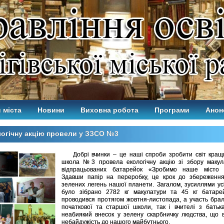
 міста
Новини
Виховна робота
Програми
Анон
огічну акцію провели у ЗЗСО №3
Добрі вчинки – це наші спроби зробити світ кращ
школа №3 провела екологічну акцію зі збору макул
відпрацьованих батарейок «Зробимо наше місто 
Здавши папір на переробку, це крок до збереженн
зелених легень нашої планети. Загалом, зусиллями ус
було зібрано 2782 кг макулатури та 45 кг батарей
проводився протягом жовтня-листопада, а участь брал
початкової та старшої школи, так і вчителі з батьк
неабиякий внесок у зелену скарбничку людства, що в
небайдужість до нашого майбутнього.