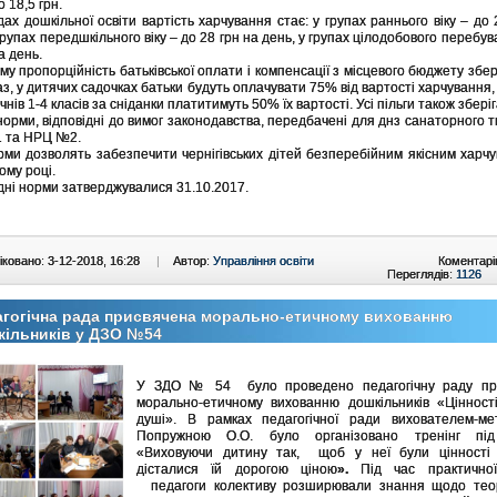
о 18,5 грн.
дах дошкільної освіти вартість харчування стає: у групах раннього віку – до 
групах передшкільного віку – до 28 грн на день, у групах цілодобового перебув
а день.
му пропорційність батьківської оплати і компенсації з місцевого бюджету збер
раз, у дитячих садочках батьки будуть оплачувати 75% від вартості харчування,
чнів 1-4 класів за сніданки платитимуть 50% їх вартості. Усі пільги також збері
норми, відповідні до вимог законодавства, передбачені для днз санаторного 
 та НРЦ №2.
рми дозволять забезпечити чернігівських дітей безперебійним якісним харч
ому році.
ні норми затверджувалися 31.10.2017.
ковано: 3-12-2018, 16:28
|
Автор:
Управління освіти
Коментарі
Переглядів:
1126
гогічна рада присвячена морально-етичному вихованню
кільників у ДЗО №54
У ЗДО № 54 було проведено педагогічну раду пр
морально-етичному вихованню дошкільників «Цінності
душі». В рамках педагогічної ради вихователем-ме
Попружною О.О. було організовано тренінг пі
«Виховуючи дитину так, щоб у неї були цінності 
дісталися їй дорогою ціною
».
Під час практично
педагоги колективу розширювали знання щодо тео