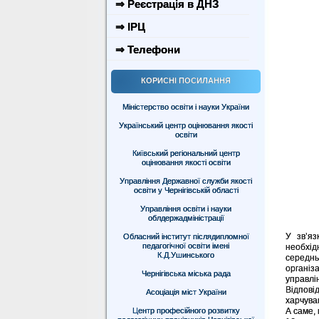
⇒ Реєстрація в ДНЗ
⇒ ІРЦ
⇒ Телефони
КОРИСНІ ПОСИЛАННЯ
Міністерство освіти і науки України
Український центр оцінювання якості
освіти
Київський регіональний центр
оцінювання якості освіти
Управління Державної служби якості
освіти у Чернігівській області
Управління освіти і науки
облдержадміністрації
У зв’яз
Обласний інститут післядипломної
педагогічної освіти імені
необхід
К.Д.Ушинського
середнь
організ
Чернігівська міська рада
управлін
Відпові
Асоціація міст України
харчуван
А саме, 
Центр професійного розвитку