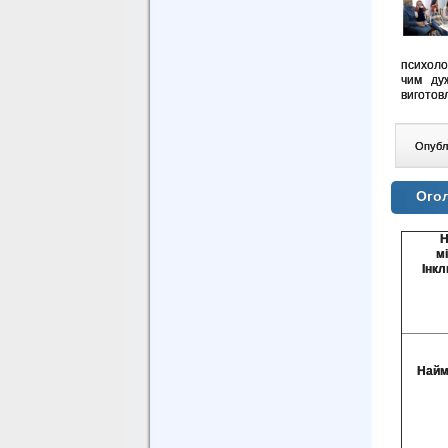
психоло
чим дуж
виготов
Опублі
Огол
Н
м
Інк
Найм