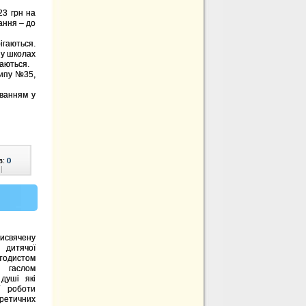
23 грн на
ання – до
ігаються.
 у школах
гаються.
типу №35,
уванням у
в:
0
|
исвячену
 дитячої
тодистом
д гаслом
душі які
ї роботи
ретичних