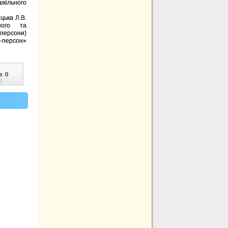
кільного
цька Л.В.
ного та
-персони)
-персон»
в:
0
|