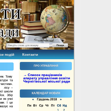
си подій
Контакти
ПРО УПРАВЛІННЯ
→ Список працівників
им. Тому
апарату управління освіти
атури та
Чернігівської міської ради
чистим».
я лісу –
ієї школи
КАЛЕНДАР НОВИН
ок. Збір
и як учні
«
Грудень 2018
»
ами. І це
Пн
Вт
Ср
Чт
Пт
Сб
Нд
казує на
1
2