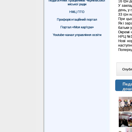
педагогічних працівників Чернігівської
16 грн д
міської ради
У закла
день, у 
НМЦ ПТО
33 грн н
При цьо
Профорієнтаційний портал
Як і за
Портал «Моя кар’єра»
батьки у
Окремі 
Youtube-канал управління освіти
НРЦ №1
Нові но
наступн
Поперед
Опублі
Педа
дош