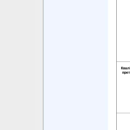
Квал
прет