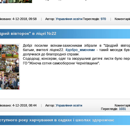
ковано: 4-12-2018, 09:58
|
Автор:
Управління освіти
Переглядів:
970
|
Коментарі
рий вівторок" в ліцеї №22
Добрі посилки воінам-захисникам зібрали в "Щедрий вівтор
батьки, вчителі ліцею22.
#добро_жменями
- такий меседж був 
долучиася до благородноі справи.
Сододощі, консерви, одяг та зворушливі дитячі листи було пе
.
ГО "Жіноча сотня самооборони Чернігівщини"
ковано: 4-12-2018, 08:44
|
Автор:
Управління освіти
Коментарі
Переглядів:
1031
ступного року харчування в садках і школах здорожчає