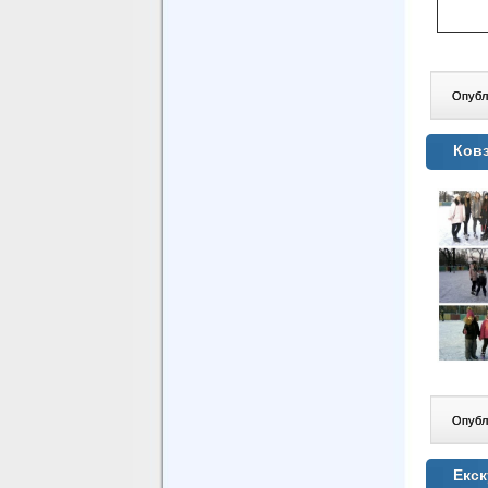
Опублі
Ков
Опублі
Екск