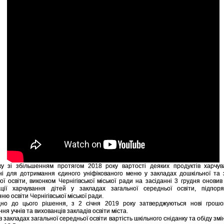
ку зі збільшенням протягом 2018 року вартості деяких продуктів харчув
ні для дотримання єдиного уніфікованого меню у закладах дошкільної та 
ої освіти, виконком Чернігівської міської ради на засіданні 3 грудня онови
ації харчування дітей у закладах загальної середньої освіти, підпоря
ню освіти Чернігівської міської ради.
дно до цього рішення, з 2 січня 2019 року затверджуються нові грошо
ня учнів та вихованців закладів освіти міста.
в закладах загальної середньої освіти вартість шкільного сніданку та обіду зм