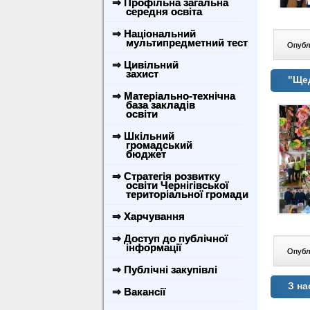
⇒ Профільна загальна
середня освіта
⇒ Національний
мультипредметний тест
Опублі
⇒ Цивільний
захист
"Щед
⇒ Матеріально-технічна
база закладів
освіти
⇒ Шкільний
громадський
бюджет
⇒ Стратегія розвитку
освіти Чернігівської
територіальної громади
⇒ Харчування
⇒ Доступ до публічної
інформації
Опублі
⇒ Публічні закупівлі
З на
⇒ Вакансії