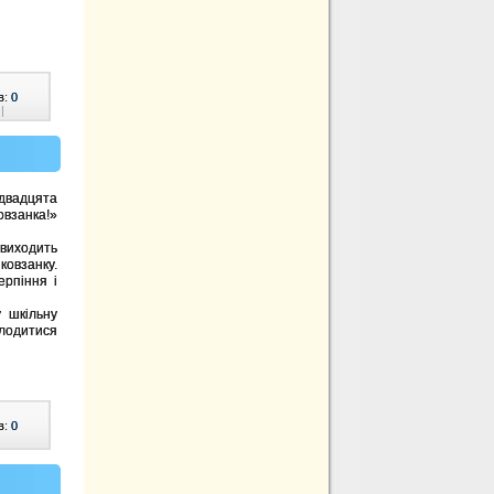
в:
0
|
 двадцята
взанка!»
виходить
овзанку.
ерпіння і
 шкільну
лодитися
в:
0