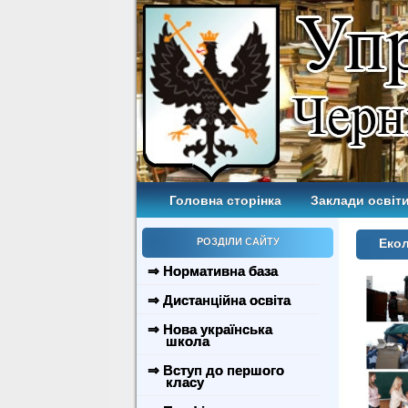
Головна сторінка
Заклади освіти
РОЗДІЛИ САЙТУ
Екол
⇒ Нормативна база
⇒ Дистанційна освіта
⇒ Нова українська
школа
⇒ Вступ до першого
класу