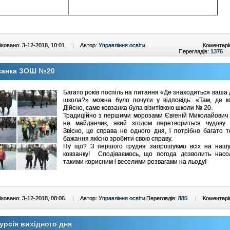
ковано: 3-12-2018, 10:01
|
Автор:
Управління освіти
Коментарі
Переглядів:
1376
занка ЗОШ №20
Багато років поспіль на питання «Де знаходиться ваша
школа?» можна було почути у відповідь: «Там, де ко
Дійсно, саме ковзанка була візитівкою школи № 20.
Традиційно з першими морозами Євгеній Миколайович 
на майданчик, який згодом перетвориться чудову к
Звісно, це справа не одного дня, і потрібно багато т
бажання якісно зробити свою справу.
Ну що? З першого грудня запрошуємо всіх на нашу
ковзанку! Сподіваємось, що погода дозволить насо
такими корисним і веселими розвагами на льоду!
ковано: 3-12-2018, 08:06
|
Автор:
Управління освіти
Переглядів:
885
|
Коментарі
урсія вихідного дня