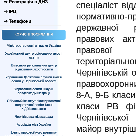
⇒ Реєстрація в ДНЗ
спеціаліст від
⇒ ІРЦ
нормативно-п
⇒ Телефони
державної р
КОРИСНІ ПОСИЛАННЯ
правових акт
Міністерство освіти і науки України
правової 
Український центр оцінювання якості
освіти
територіальн
Київський регіональний центр
оцінювання якості освіти
Чернігівській 
Управління Державної служби якості
правоохоронни
освіти у Чернігівській області
Управління освіти і науки
8-А, 9-Б класи
облдержадміністрації
Обласний інститут післядипломної
класи РВ фі
педагогічної освіти імені
К.Д.Ушинського
Чернігівсько
Чернігівська міська рада
Асоціація міст України
майор внутріш
Центр професійного розвитку