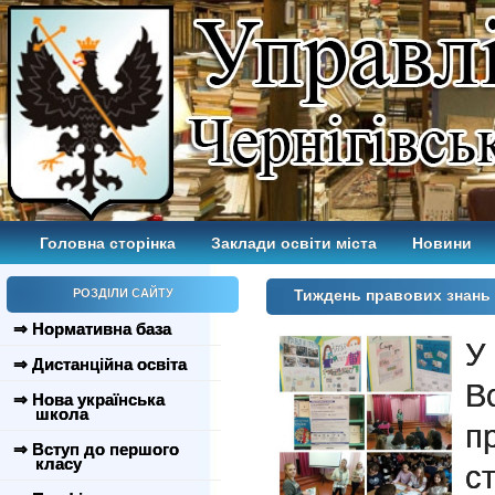
Головна сторінка
Заклади освіти міста
Новини
РОЗДІЛИ САЙТУ
Тиждень правових знань
⇒ Нормативна база
У
⇒ Дистанційна освіта
В
⇒ Нова українська
школа
п
⇒ Вступ до першого
класу