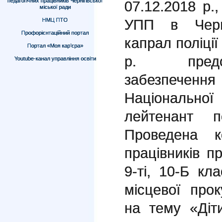
педагогічних працівників Чернігівської
07.12.2018 р.,
міської ради
УПП в Черні
НМЦ ПТО
Профорієнтаційний портал
капрал поліції
Портал «Моя кар’єра»
р. предст
Youtube-канал управління освіти
забезпеч
Національно
лейтенант п
Проведена к
працівників пр
9-ті, 10-Б кла
місцевої про
на тему «Діт