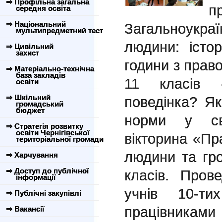
⇒ Профільна загальна
п
середня освіта
⇒ Національний
Загальноукраї
мультипредметний тест
людини: істор
⇒ Цивільний
захист
години з право
⇒ Матеріально-технічна
база закладів
11 класів 
освіти
⇒ Шкільний
поведінка? Як
громадський
бюджет
норми у св
⇒ Стратегія розвитку
освіти Чернігівської
вікторина «Пр
територіальної громади
людини та гр
⇒ Харчування
⇒ Доступ до публічної
класів. Пров
інформації
учнів 10-т
⇒ Публічні закупівлі
працівника
⇒ Вакансії