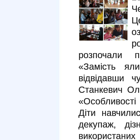
Ч
Ц
о
р
розпочали п
«Замість ял
відвідавши ч
Станкевич Ол
«Особливост
Діти навчили
декупаж, діз
використани