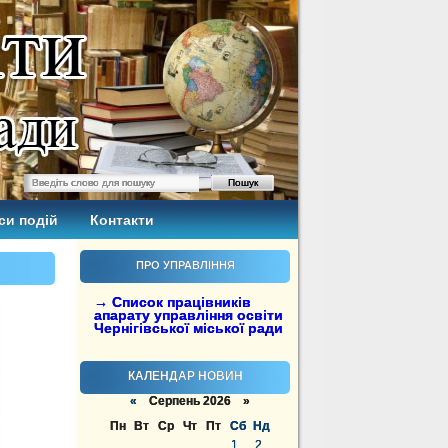
си подій
Контакти
ПРО УПРАВЛІННЯ
→ Список працівників
апарату управління освіти
Чернігівської міської ради
КАЛЕНДАР НОВИН
«
Серпень 2026 »
Пн
Вт
Ср
Чт
Пт
Сб
Нд
1
2