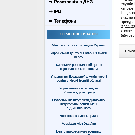
⇒ Реєстрація в ДНЗ
служби 
капрал 
⇒ ІРЦ
Націона
участю п
⇒ Телефони
прокура
27.11.20
х класів
КОРИСНІ ПОСИЛАННЯ
бібліот
Міністерство освіти і науки України
Опублі
Український центр оцінювання якості
освіти
Київський регіональний центр
оцінювання якості освіти
Управління Державної служби якості
освіти у Чернігівській області
Управління освіти і науки
облдержадміністрації
Обласний інститут післядипломної
педагогічної освіти імені
К.Д.Ушинського
Чернігівська міська рада
Асоціація міст України
Центр професійного розвитку