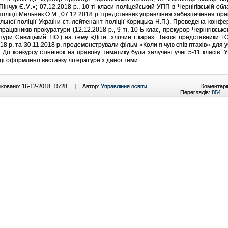
Пінчук Є.М.»; 07.12.2018 р., 10-ті класи поліцейський УПП в Чернігівській обл
поліції Мельник О.М.; 07.12.2018 р. представник управління забезпечення пр
льної поліції України ст. лейтенант поліції Корицька Н.П.). Проведена конфе
рацівників прокуратури (12.12.2018 р., 9-ті, 10-Б клас, прокурор Чернігівсько
тури Савицький І.Ю.) на тему «Діти: злочин і кара». Також представники 
18 р. та 30.11.2018 р. продемонстрували фільм «Коли я чую спів птахів» для уч
. До конкурсу стіннівок на правову тематику були залучені учні 5-11 класів. У
еці оформлено виставку літератури з даної теми.
ковано: 16-12-2018, 15:28
|
Автор:
Управління освіти
Коментарі
Переглядів:
854