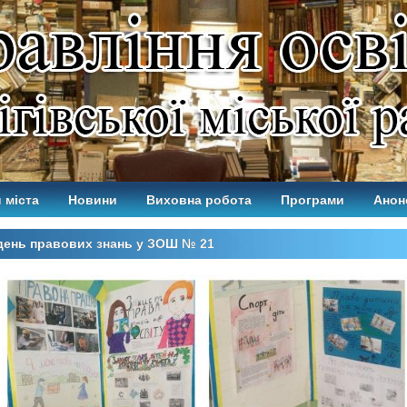
 міста
Новини
Виховна робота
Програми
Анон
день правових знань у ЗОШ № 21