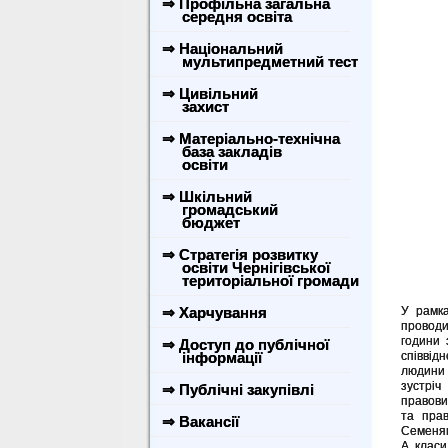
⇒ Профільна загальна
середня освіта
⇒ Національний
мультипредметний тест
⇒ Цивільний
захист
⇒ Матеріально-технічна
база закладів
освіти
⇒ Шкільний
громадський
бюджет
⇒ Стратегія розвитку
освіти Чернігівської
територіальної громади
⇒ Харчування
У рамка
проводи
години 
⇒ Доступ до публічної
інформації
співвід
людини 
зустріч
⇒ Публічні закупівлі
правови
та прав
⇒ Вакансії
Семеняга
А класи