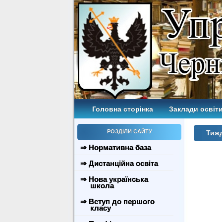
Головна сторінка
Заклади освіти
РОЗДІЛИ САЙТУ
Тиж
⇒ Нормативна база
⇒ Дистанційна освіта
⇒ Нова українська
школа
⇒ Вступ до першого
класу