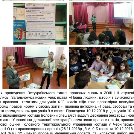
х проведення Всеукраїнського тижня правових знань в ЗОШ І-ІІІ ступе
лись Загальноукраїнський урок права «Права людини: історія і сучасність»
з правової тематики для учнів 4-11 класів «Що таке правомірна поведін
носиш правові норми у своєму житті», правова вікторина «Права, свободи та 
та громадянина» для учнів 9-х класів. Проведена 10.12.2018 р. для учнів 10-т
 з працівниками юстиції (головний спеціаліст відділу державної реєстрації но
х актів Управління державної реєстрації нормативно-правових актів, правов
ової оцінки Головного територіального управління юстиції у Чернігівські
 Н.О.) та правоохоронних органів (26.11.2018р., 8-А, 9-Б класи та 10.12.2018 р
 РВ філії ДУ «Центр пробацїї Чернігівської області, ст. інспектор майор вн