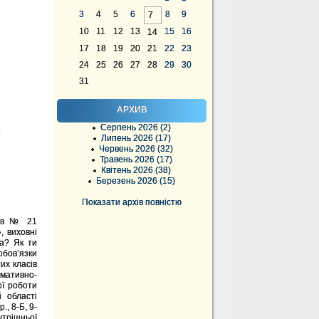
3
4
5
6
8
9
7
10
11
12
13
15
16
14
17
18
19
20
21
22
23
24
25
26
27
28
29
30
31
АРХИВ
Серпень 2026 (2)
Липень 2026 (17)
Червень 2026 (32)
Травень 2026 (17)
Квітень 2026 (38)
Березень 2026 (15)
Показати архів повністю
нів № 21
, виховні
ка? Як ти
обов’язки
их класів
рмативно-
ої роботи
й області
., 8-Б, 9-
утрішньої