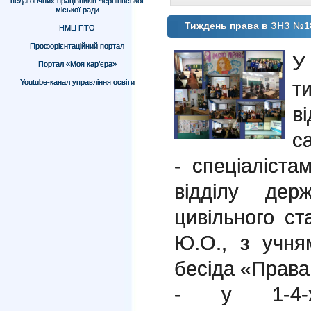
педагогічних працівників Чернігівської
міської ради
Тиждень права в ЗНЗ №1
НМЦ ПТО
Профорієнтаційний портал
У
Портал «Моя кар’єра»
т
Youtube-канал управління освіти
в
с
- спеціалістам
відділу держ
цивільного ст
Ю.О., з учня
бесіда «Права
- у 1-4-х