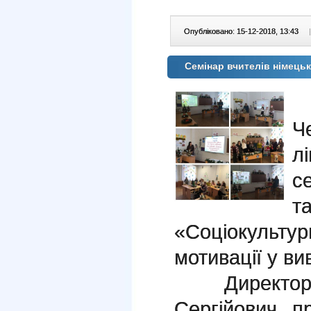
Опубліковано: 15-12-2018, 13:43
|
Семінар вчителів німець
1
Ч
л
с
т
«Соціокульту
мотивації у ви
Директор з
Сергійович п