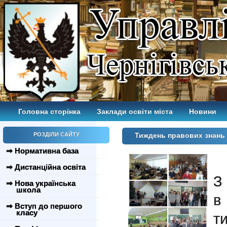
Головна сторінка
Заклади освіти міста
Новини
РОЗДІЛИ САЙТУ
Тиждень правових знань
⇒ Нормативна база
⇒ Дистанційна освіта
З
⇒ Нова українська
школа
в
⇒ Вступ до першого
класу
т