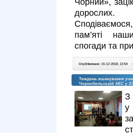
Чорний», заці
дорослих.
Сподіваємося,
пам’яті наш
спогади та пр
Опубліковано: 15-12-2018, 13:54
|
Тиждень вшанування учасн
Чорнобильській АЕС у 
З
у
за
с