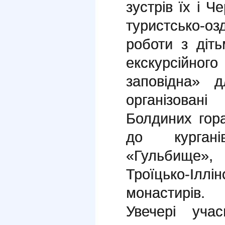
зустрів їх і Ч
туристсько-
роботи з діт
екскурсійног
заповідна» 
організовані
Болдиних гора
до курган
«Гульбище»
Троїцько-Іл
монастирів.
Увечері уча