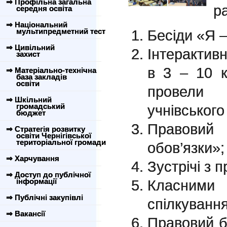
⇒ Профільна загальна
р
середня освіта
⇒ Національний
мультипредметний тест
Бесіди «Я –
⇒ Цивільний
Інтерактив
захист
в 3 – 10 к
⇒ Матеріально-технічна
база закладів
освіти
провели 
⇒ Шкільний
громадський
учнівськог
бюджет
Правовий
⇒ Стратегія розвитку
освіти Чернігівської
територіальної громади
обов’язки»;
⇒ Харчування
Зустрічі з п
⇒ Доступ до публічної
інформації
Класними
⇒ Публічні закупівлі
спілкування
⇒ Вакансії
Правовий б