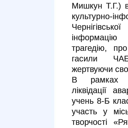
Мишкун Т.Г.) 
культурно-
Чернігівсько
інформацію
трагедію, пр
гасили ЧА
жертвуючи сво
В рамках в
ліквідації а
учень 8-Б кл
участь у міс
творчості «Р