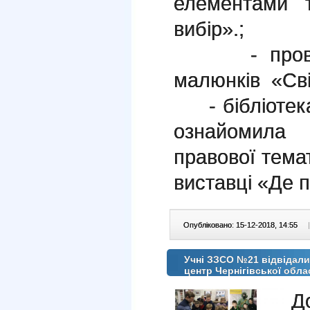
елементами т
вибір».;
- проведен
малюнків «Сві
- бібліотека
ознайомила 
правової тема
виставці «Де п
Опубліковано: 15-12-2018, 14:55
|
Учні ЗЗСО №21 відвідал
центр Чернігівської обла
Д