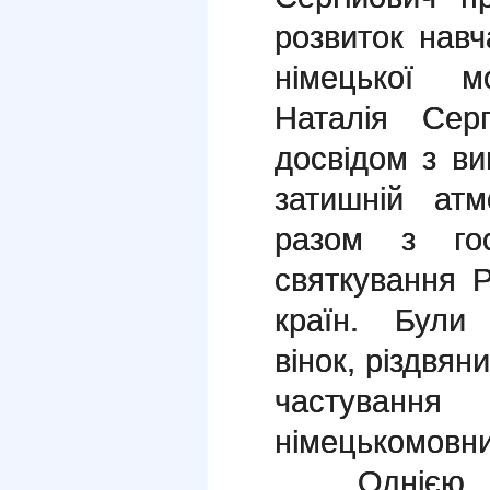
розвиток навч
німецької 
Наталія Серг
досвідом з ви
затишній атм
разом з го
святкування 
країн. Були 
вінок, різдвян
частува
німецькомовни
Однією з р