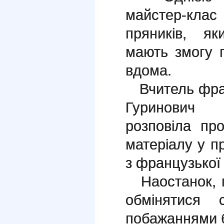
майстер-кла
пряників, я
мають змогу 
вдома.
Вчитель фра
Гуринович 
розповіла пр
матеріалу у п
з французької
Наостанок, г
обмінятися 
побажаннями б