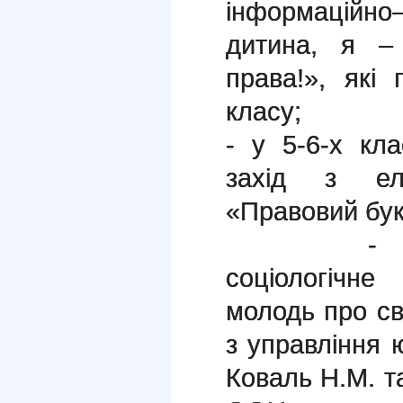
інформаційн
дитина, я –
права!», які
класу;
- у 5-6-х кл
захід з еле
«Правовий бук
- в 11-му
соціологічн
молодь про св
з управління ю
Коваль Н.М. т