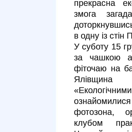
прекрасна ек
змога загад
доторкнувшис
в одну із стін 
У суботу 15 г
за чашкою а
фіточаю на б
Ялівщина 
«Екологічними
ознайомилис
фотозона, о
клубом прак