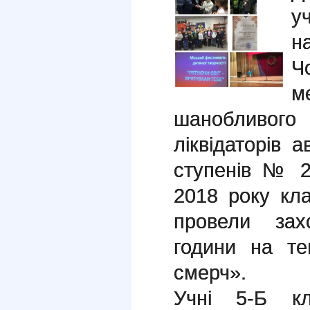
у
н
Ч
м
шанобливого
ліквідаторів ав
ступенів № 2
2018 року кла
провели зах
години на т
смерч».
Учні 5-Б кл