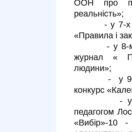
ООН про пр
реальність»;
- у 7-х кла
«Правила і зак
- у 8-му к
журнал « П
людини»;
- у 9-х кл
конкурс «Кале
- у 10-му
педагогом Ло
«Вибір»-10 