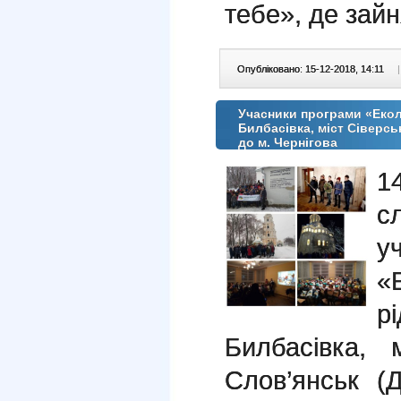
тебе», де зайн
Опубліковано: 15-12-2018, 14:11
|
Учасники програми «Еколо
Билбасівка, міст Сіверсь
до м. Чернігова
1
с
у
«
р
Билбасівка, 
Слов’янськ (