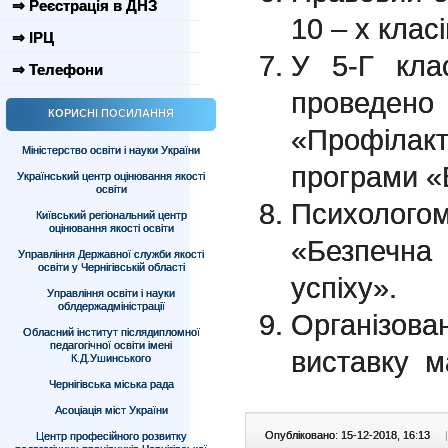
⇒ Реєстрація в ДНЗ
10 – х класі
⇒ ІРЦ
У 5-Г кла
⇒ Телефони
проведе
КОРИСНІ ПОСИЛАННЯ
«Профілакт
Міністерство освіти і науки України
програми «В
Український центр оцінювання якості
освіти
Психологом
Київський регіональний центр
оцінювання якості освіти
«Безпечна
Управління Державної служби якості
освіти у Чернігівській області
успіху».
Управління освіти і науки
облдержадміністрації
Організо
Обласний інститут післядипломної
педагогічної освіти імені
виставку м
К.Д.Ушинського
Чернігівська міська рада
Асоціація міст України
Опубліковано: 15-12-2018, 16:13
|
Центр професійного розвитку