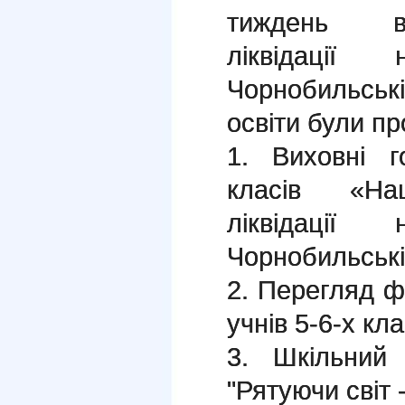
тиждень вш
ліквідації
Чорнобильськ
освіти були пр
1. Виховні г
класів «Наш
ліквідації
Чорнобильськ
2. Перегляд 
учнів 5-6-х кла
3. Шкільний 
"Рятуючи світ 