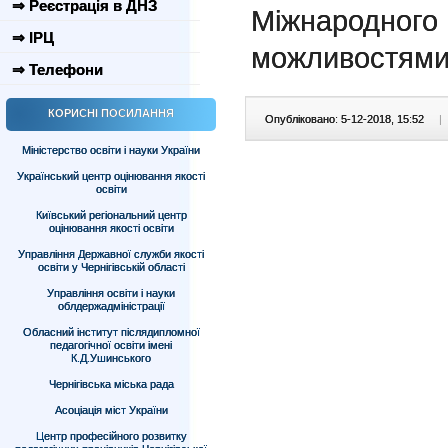
⇒ Реєстрація в ДНЗ
Міжнародного
⇒ ІРЦ
можливостями
⇒ Телефони
КОРИСНІ ПОСИЛАННЯ
Опубліковано: 5-12-2018, 15:52
|
Міністерство освіти і науки України
Український центр оцінювання якості
освіти
Київський регіональний центр
оцінювання якості освіти
Управління Державної служби якості
освіти у Чернігівській області
Управління освіти і науки
облдержадміністрації
Обласний інститут післядипломної
педагогічної освіти імені
К.Д.Ушинського
Чернігівська міська рада
Асоціація міст України
Центр професійного розвитку