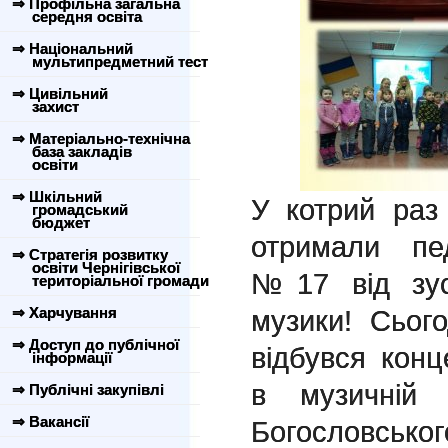
⇒ Профільна загальна
середня освіта
⇒ Національний
мультипредметний тест
⇒ Цивільний
захист
⇒ Матеріально-технічна
база закладів
освіти
⇒ Шкільний
У котрий раз
громадський
бюджет
отримали пед
⇒ Стратегія розвитку
освіти Чернігівської
№17 від зуст
територіальної громади
⇒ Харчування
музики! Сьог
⇒ Доступ до публічної
відбувся конц
інформації
в музичній
⇒ Публічні закупівлі
⇒ Вакансії
Богословсь