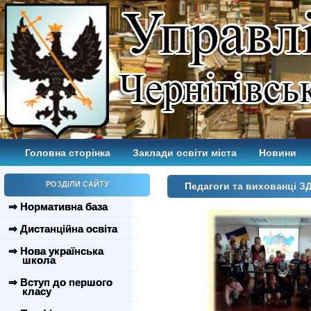
Головна сторінка
Заклади освіти міста
Новини
РОЗДІЛИ САЙТУ
Педагоги та вихованці З
⇒ Нормативна база
⇒ Дистанційна освіта
⇒ Нова українська
школа
⇒ Вступ до першого
класу