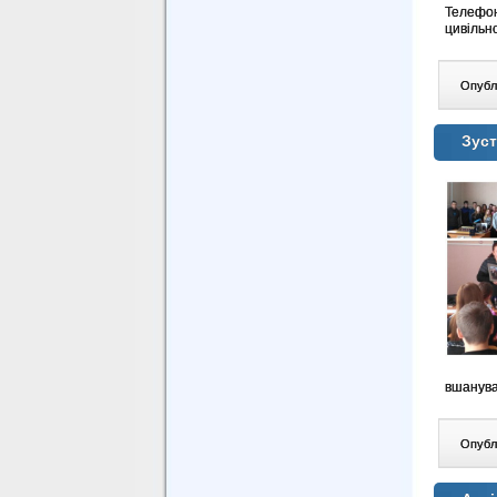
Телефон
цивільн
Опублі
Зуст
вшанува
Опублі