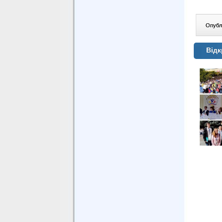
Опублі
Відк