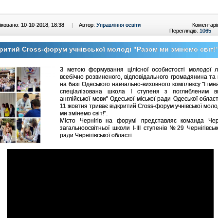
ковано: 10-10-2018, 18:38
|
Автор:
Управління освіти
Коментарі
Переглядів:
1065
ритий Cross-форум учнівської молоді "Разом ми змінемо світ!
З метою формування цілісної особистості молодої 
всебічно розвиненого, відповідального громадянина та 
на базі Одеського навчально-виховного комплексу "Гімн
спеціалізована школа І ступеня з поглибленим в
англійської мови" Одеської міської ради Одеської област
11 жовтня триває відкритий Cross-форум учнівської моло
ми змінемо світ!".
Місто Чернігів на форумі представляє команда Черні
загальноосвітньої школи І-ІІІ ступенів №29 Чернігівсько
ради Чернігівської області.