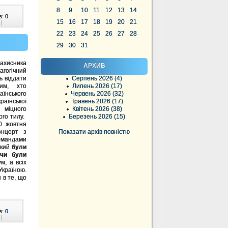
8
9
10
11
12
13
14
в:
0
15
16
17
18
19
20
21
|
22
23
24
25
26
27
28
29
30
31
хисника
АРХИВ
гогічний
ь віддати
Серпень 2026 (4)
им, хто
Липень 2026 (17)
аїнського
Червень 2026 (32)
раїнської
Травень 2026 (17)
міцного
Квітень 2026 (38)
ого тилу.
Березень 2026 (15)
 жовтня
онцерт з
Показати архів повністю
командами
 який
були
 чи були
м, а всіх
Україною.
 в те, що
в:
0
|