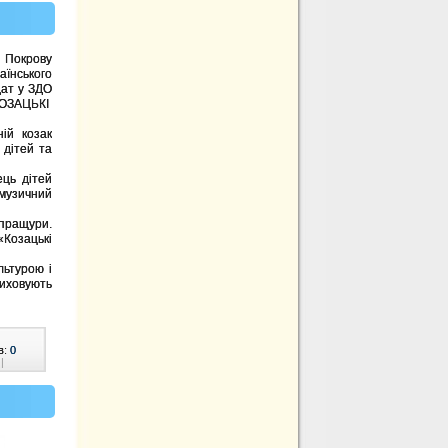
 Покрову
аїнського
дат у ЗДО
КОЗАЦЬКІ
ій козак
 дітей та
ць дітей
музичний
пращури.
«Козацькі
ьтурою і
виховують
в:
0
|