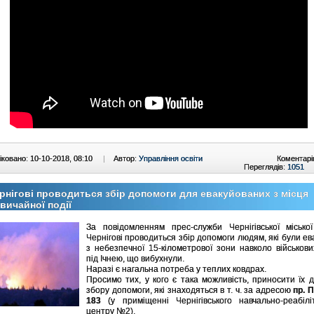
ковано: 10-10-2018, 08:10
|
Автор:
Управління освіти
Коментарі
Переглядів:
1051
рнігові проводиться збір допомоги для евакуйованих з місця
вичайної події
За повідомленням прес-служби Чернігівської місько
Чернігові проводиться збір допомоги людям, які були ев
з небезпечної 15-кілометрової зони навколо військови
під Ічнею, що вибухнули.
Наразі є нагальна потреба у теплих ковдрах.
Просимо тих, у кого є така можливість, приносити їх д
збору допомоги, які знаходяться в т. ч. за адресою
пр. 
183
(у приміщенні Чернігівського навчально-реабілі
центру №2).