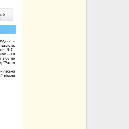
в:
0
|
"
людини –
патріота,
азія №7 -
ивченням
і з 08 по
ді "Разом
гівської
ї міської