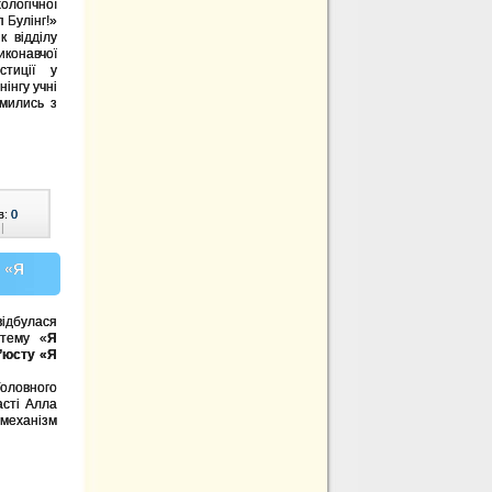
логічної
 Булінг!»
к відділу
иконавчої
стиції у
інгу учні
мились з
в:
0
|
 «Я
ідбулася
 тему «
Я
’
юсту «Я
Головного
асті Алла
 механізм