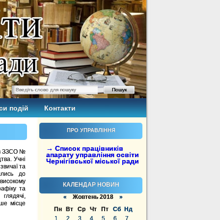
си подій
Контакти
ПРО УПРАВЛІННЯ
→ Список працівників
 в ЗЗСО №
апарату управління освіти
тва. Учні
Чернігівської міської ради
 звичаї та
слись до
високому
КАЛЕНДАР НОВИН
рафіку та
глядячі,
«
Жовтень 2018
»
ше місце
Пн
Вт
Ср
Чт
Пт
Сб
Нд
1
2
3
4
5
6
7