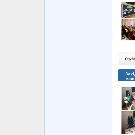
Опублі
Захі
маю