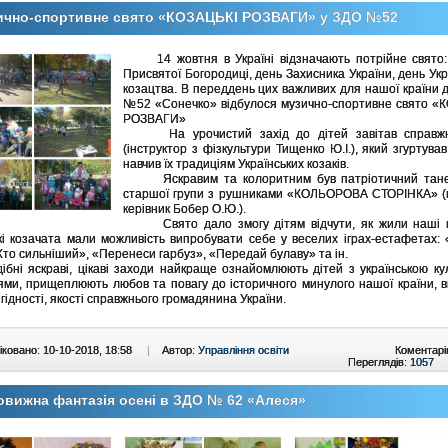
ично-спортивне свято «КОЗАЦЬКІ РОЗВАГИ» у ЗДО №52
14 жовтня в Україні відзначають потрійне свято:
Присвятої Богородиці, день Захисника України, день Укр
козацтва. В переддень цих важливих для нашої країни 
№52 «Сонечко» відбулося музично-спортивне свято «
РОЗВАГИ»
На урочистий захід до дітей завітав справжн
(інструктор з фізкультури Тищенко Ю.І.), який згуртував
навчив їх традиціям Українських козаків.
Яскравим та колоритним був патріотичний тане
старшої групи з рушниками «КОЛЬОРОВА СТОРІНКА» (
керівник Бобер О.Ю.).
Свято дало змогу дітям відчути, як жили наші 
і козачата мали можливість випробувати себе у веселих іграх-естафетах: 
«Хто сильніший», «Перенеси гарбуз», «Передай булаву» та ін.
 яскраві, цікаві заходи найкраще ознайомлюють дітей з українською кул
ями, прищеплюють любов та повагу до історичного минулого нашої країни, 
гідності, якості справжнього громадянина України.
ковано: 10-10-2018, 18:58
|
Автор:
Управління освіти
Коментарі
Переглядів:
1057
вижна фантазія осені в ЗДО № 62 «Алеся»