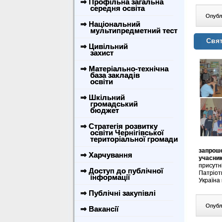
⇒ Профільна загальна
середня освіта
Опублі
⇒ Національний
мультипредметний тест
Свят
⇒ Цивільний
захист
⇒ Матеріально-технічна
база закладів
освіти
⇒ Шкільний
громадський
бюджет
⇒ Стратегія розвитку
освіти Чернігівської
територіальної громади
запрош
⇒ Харчування
учасник
присутн
⇒ Доступ до публічної
Патріоти
інформації
Україна
⇒ Публічні закупівлі
Опублі
⇒ Вакансії