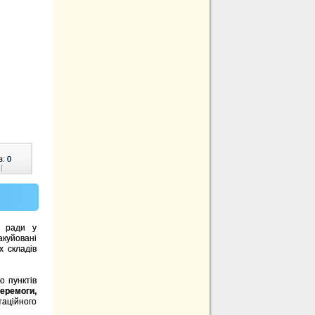
в:
0
|
ї ради у
акуйовані
х складів
о пунктів
Перемоги,
таційного