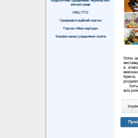
педагогічних працівників Чернігівської
міської ради
НМЦ ПТО
Профорієнтаційний портал
Портал «Моя кар’єра»
Youtube-канал управління освіти
Осінь ц
виставк
в атмос
виконан
букети,
роздивл
Батьки 
всіх роб
Опублі
При