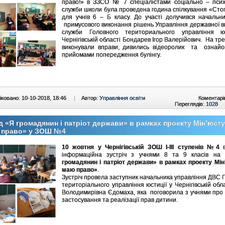
право!» в ЗЗСО № 7 спеціалістами соціально – психо
служби школи була проведена година спілкування «Стоп
для учнів 6 – Б класу. До участі долучився начальни
примусового виконання рішень Управління державної в
служби Головного териториального управління ю
Чернігівській області Бондарев Ігор Валерійович. На трен
виконували вправи, дивились відеоролик та ознайо
прийомами попередження булінгу.
ковано: 10-10-2018, 18:46
|
Автор:
Управління освіти
Коментарі
Переглядів:
1028
д «Я громадянин і патріот держави» в рамках проекту Мін’юсту
 право» у ЗОШ №4
10 жовтня у Чернігівській ЗОШ І-ІІІ ступенів №4
в
інформаційна зустріч з учнями 8 та 9 класів на
громадянин і патріот держави» в рамках проекту Мін
маю право»
.
Зустріч провела заступник начальника управління ДВС 
територіального управління юстиції у Чернігівській обл
Володимирівна Єдомаха, яка поговорила з учнями про
застосування та реалізації прав дитини.