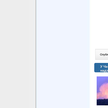
Опублі
У Че
надз