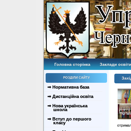
Головна сторінка
Заклади освіти
РОЗДІЛИ САЙТУ
Захі
⇒ Нормативна база
⇒ Дистанційна освіта
⇒ Нова українська
школа
⇒ Вступ до першого
класу
отримали