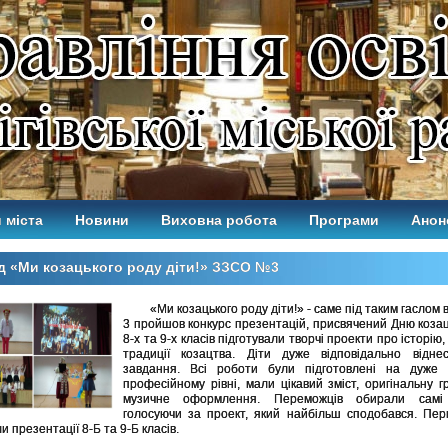
 міста
Новини
Виховна робота
Програми
Анон
д «Ми козацького роду діти!» ЗЗСО №3
«Ми козацького роду діти!» - саме під таким гаслом
3 пройшов конкурс презентацій, присвячений Дню козац
8-х та 9-х класів підготували творчі проекти про історію,
традиції козацтва. Діти дуже відповідально відне
завдання. Всі роботи були підготовлені на дуже 
професійному рівні, мали цікавий зміст, оригінальну г
музичне оформлення. Переможців обирали самі 
голосуючи за проект, який найбільш сподобався. Пер
 презентації 8-Б та 9-Б класів.