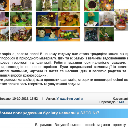
е чарівна, золота пора! В нашому садочку вже стало традицією кожен рік 
у поробок із природного матеріалу. Діти та їх батьки з великим задоволенням
феру творчості та фантазії. Роботи вразили оригінальністю задумки, 
ня, своєрідністю і неповторністю. Були представлені композиції із овочів
 лісові галявинки, картини із листя та насіння. Діти в великою радістю та 
ялися вироби кожної родини.
допомогли своїм діткам проявити фантазію, створити неповторні осінні ш
отах проявилась творчість та уяву кожної родини.
ковано: 10-10-2018, 18:52
|
Автор:
Управління освіти
Коментарі
Переглядів:
1443
йомам попередження булінгу навчали у ЗЗСО №7
В рамках Всеукраїнського просвітницького проект