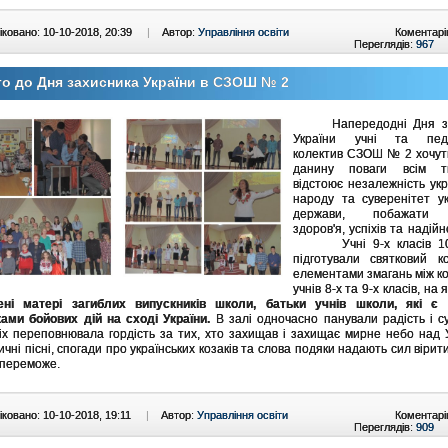
ковано: 10-10-2018, 20:39
|
Автор:
Управління освіти
Коментарі
Переглядів:
967
о до Дня захисника України в СЗОШ № 2
Напередодні Дня за
України учні та педа
колектив СЗОШ № 2 хочут
данину поваги всім т
відстоює незалежність укр
народу та суверенітет ук
держави, побажати 
здоров'я, успіхів та надійн
Учні 9-х класів 10
підготували святковий к
елементами змагань між 
учнів 8-х та 9-х класів, на
ені матері загиблих випускників школи, батьки учнів школи, які є
ами бойових дій на сході України.
В залі одночасно панували радість і су
іх переповнювала гордість за тих, хто захищав і захищає мирне небо над 
чні пісні, спогади про українських козаків та слова подяки надають сил вірити
 переможе.
ковано: 10-10-2018, 19:11
|
Автор:
Управління освіти
Коментарі
Переглядів:
909