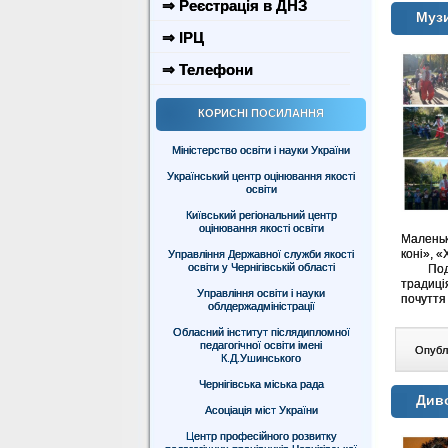
⇒ Реєстрація в ДНЗ
Муз
⇒ ІРЦ
⇒ Телефони
КОРИСНІ ПОСИЛАННЯ
Міністерство освіти і науки України
Український центр оцінювання якості
освіти
Київський регіональний центр
оцінювання якості освіти
Маленьк
коні», 
Управління Державної служби якості
освіти у Чернігівській області
Подібні
традиці
Управління освіти і науки
почуття 
облдержадміністрації
Обласний інститут післядипломної
педагогічної освіти імені
Опублі
К.Д.Ушинського
Чернігівська міська рада
Диво
Асоціація міст України
Центр професійного розвитку