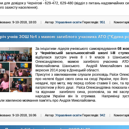
и для довідок у Чернігові - 629-472, 629-480 (відділ з питань надзвичайних си
ого захисту населення).
ковано: 9-10-2018, 18:03
|
Автор:
Управління освіти
Переглядів:
951
|
Коментарі
річ учнів ЗОШ №4 з мамою загиблого учасника АТО ("Єдина р
За ініціативи лідерів учнівського самоврядування
08 жов
у Чернігівській загальноосвітній школі І-ІІІ сту
відбулася зустріч учнів 8 і 9 класів з Шансько
Олександрівною, мамою загиблого учасника АТ
Миколайовича Шанського. Андрій Миколайович за
вересня 2014 року в Донецькій області.
Присутні з хвилюванням слухали розповідь Раїси Олек
про нелегкі будні свого сина на сході України, про його 
невдачі, про мету, яку перед собою ставив її син, та п
патріотизм у його душі. Раїса Олександрівна показала
та відзнаки загиблого сина, розповіла, за які засл
народом України він їх отримав. Наприкінці зустр
ли хвилиною мовчання пам’ять про Андрія Миколайовича.
ковано: 9-10-2018, 16:06
|
Автор:
Управління освіти
Переглядів:
942
|
Коментарі