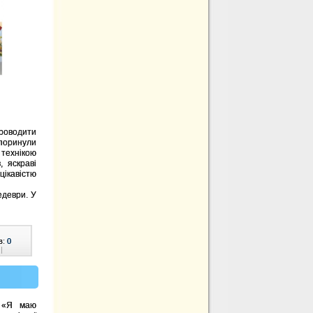
проводити
 поринули
технікою
, яскраві
цікавістю
едеври. У
в:
0
|
у «Я маю