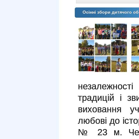
Осінні збори дитячого о
незалежност
традицій і зв
виховання уч
любові до істо
№ 23 м. Чер