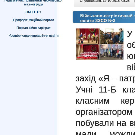
педагогічних працівників Чернігівської
Опубліковано: 12-10-2018, 08:25
|
міської ради
НМЦ ПТО
Військово-патріотичний з
Профорієнтаційний портал
освіти ЗЗСО №3
Портал «Моя кар’єра»
У
Youtube-канал управління освіти
о
ю
в
захід «Я – пат
Учні 11-Б к
класним кер
організатором 
побували на ви
мали можли