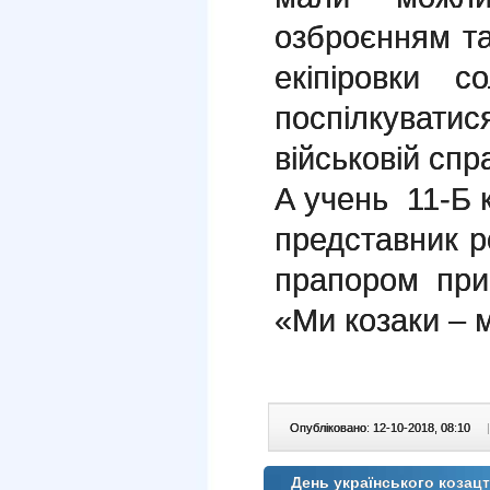
озброєнням та
екіпіровки 
поспілкуват
військовій спра
А учень 11-Б к
представник р
прапором при
«Ми козаки – м
Опубліковано: 12-10-2018, 08:10
|
День українського козацтв