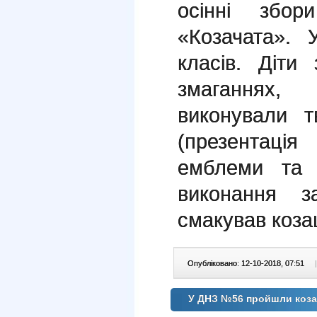
осінні збор
«Козачата». 
класів. Діти
змаганнях, 
виконували т
(презентаці
емблеми та в
виконання 
смакував коза
Опубліковано: 12-10-2018, 07:51
|
У ДНЗ №56 пройшли коза