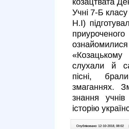
козацтвата Де
Учні 7-Б класу
Н.І) підготува
приуроченого
ознайомил
«Козацькому
слухали й са
пісні, бра
змаганнях. З
знання учнів
історію україн
Опубліковано: 12-10-2018, 08:02
|