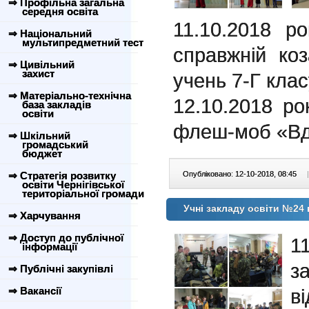
⇒ Профільна загальна
середня освіта
11.10.2018 ро
⇒ Національний
мультипредметний тест
справжній ко
⇒ Цивільний
захист
учень 7-Г клас
⇒ Матеріально-технічна
12.10.2018 р
база закладів
освіти
флеш-моб «Вдя
⇒ Шкільний
громадський
бюджет
⇒ Стратегія розвитку
Опубліковано: 12-10-2018, 08:45
|
освіти Чернігівської
територіальної громади
Учні закладу освіти №24
⇒ Харчування
⇒ Доступ до публічної
1
інформації
з
⇒ Публічні закупівлі
⇒ Вакансії
в