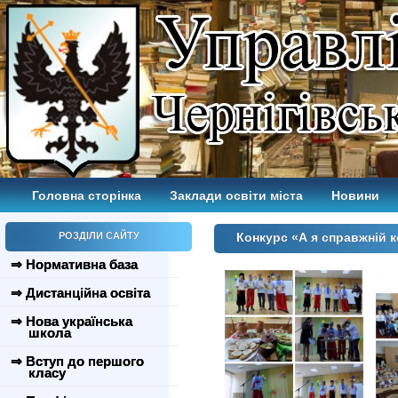
Головна сторінка
Заклади освіти міста
Новини
РОЗДІЛИ САЙТУ
Конкурс «А я справжній 
⇒ Нормативна база
⇒ Дистанційна освіта
⇒ Нова українська
школа
⇒ Вступ до першого
класу