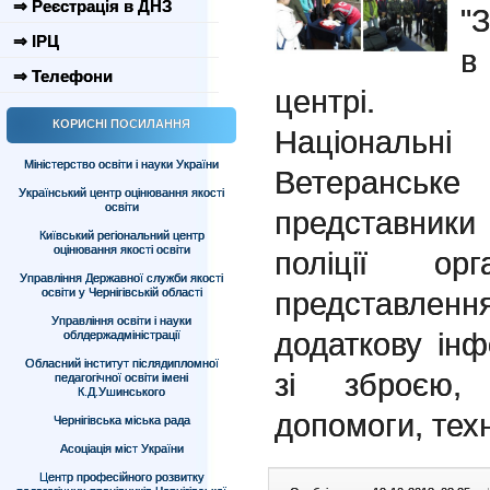
⇒ Реєстрація в ДНЗ
"
⇒ ІРЦ
в
⇒ Телефони
центрі.
КОРИСНІ ПОСИЛАННЯ
Національн
Міністерство освіти і науки України
Ветеранськ
Український центр оцінювання якості
освіти
представники
Київський регіональний центр
оцінювання якості освіти
поліції ор
Управління Державної служби якості
освіти у Чернігівській області
представле
Управління освіти і науки
додаткову ін
облдержадміністрації
Обласний інститут післядипломної
зі зброєю, 
педагогічної освіти імені
К.Д.Ушинського
допомоги, техні
Чернігівська міська рада
Асоціація міст України
Центр професійного розвитку