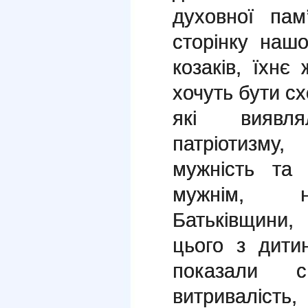
духовної па
сторінку нашо
козаків, їхнє
хочуть бути сх
які виявл
патріотизму,
мужність та
мужнім, н
Батьківщини,
цього з дити
показали с
витривалість,