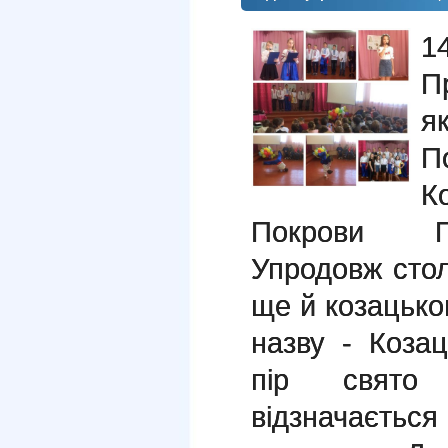
1
П
я
П
К
Покрови Пр
Упродовж стол
ще й козацьког
назву - Коза
пір свято
вiдзначається 