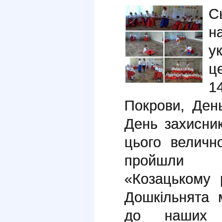
С
н
у
ц
1
Покрови, День
День захисни
цього велич
пройшли к
«Козацькому 
Дошкільнята 
до наших н