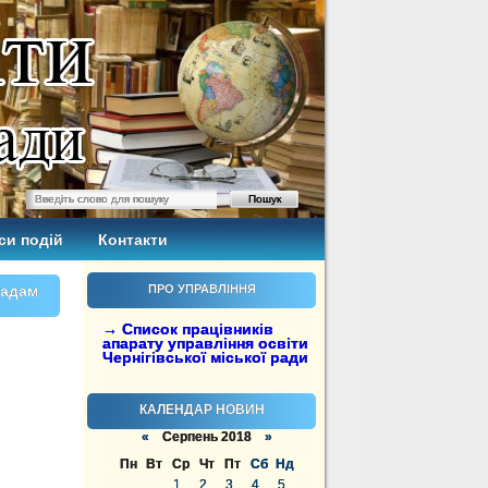
си подій
Контакти
ладам
ПРО УПРАВЛІННЯ
→ Список працівників
апарату управління освіти
Чернігівської міської ради
КАЛЕНДАР НОВИН
«
Серпень 2018
»
Пн
Вт
Ср
Чт
Пт
Сб
Нд
1
2
3
4
5