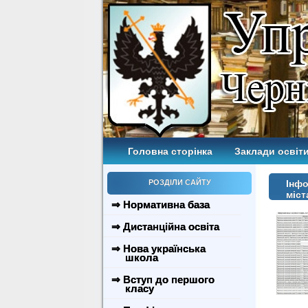
Головна сторінка
Заклади освіти
РОЗДІЛИ САЙТУ
Інфо
міст
⇒ Нормативна база
⇒ Дистанційна освіта
⇒ Нова українська
школа
⇒ Вступ до першого
класу