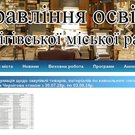
 міста
Новини
Виховна робота
Програми
Анон
рмація щодо закупівлі товарів, матеріалів по навчальним зак
а Чернігова станом з 30.07.18р. по 03.08.18р.