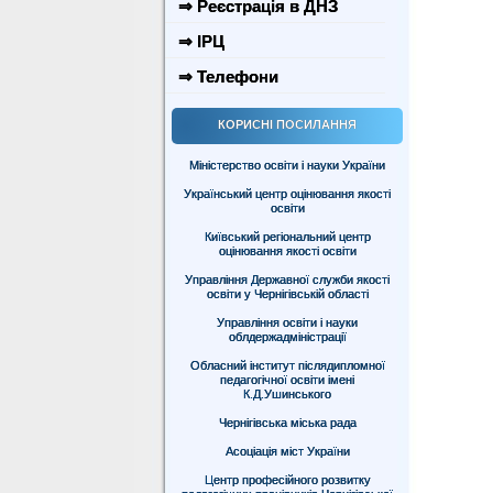
⇒ Реєстрація в ДНЗ
⇒ ІРЦ
⇒ Телефони
КОРИСНІ ПОСИЛАННЯ
Міністерство освіти і науки України
Український центр оцінювання якості
освіти
Київський регіональний центр
оцінювання якості освіти
Управління Державної служби якості
освіти у Чернігівській області
Управління освіти і науки
облдержадміністрації
Обласний інститут післядипломної
педагогічної освіти імені
К.Д.Ушинського
Чернігівська міська рада
Асоціація міст України
Центр професійного розвитку