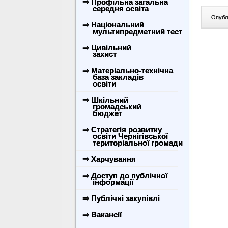
⇒ Профільна загальна
середня освіта
Опублі
⇒ Національний
мультипредметний тест
⇒ Цивільний
захист
⇒ Матеріально-технічна
база закладів
освіти
⇒ Шкільний
громадський
бюджет
⇒ Стратегія розвитку
освіти Чернігівської
територіальної громади
⇒ Харчування
⇒ Доступ до публічної
інформації
⇒ Публічні закупівлі
⇒ Вакансії