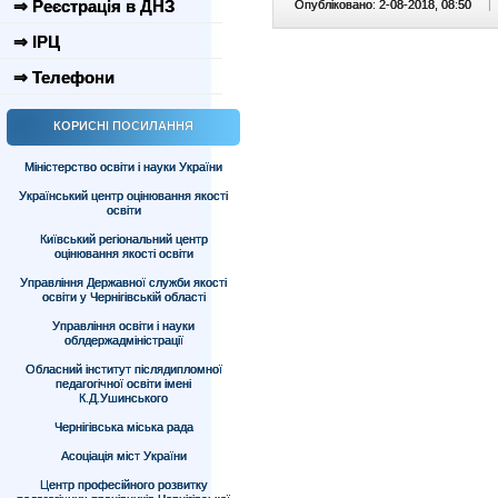
⇒ Реєстрація в ДНЗ
Опубліковано: 2-08-2018, 08:50
|
⇒ ІРЦ
⇒ Телефони
КОРИСНІ ПОСИЛАННЯ
Міністерство освіти і науки України
Український центр оцінювання якості
освіти
Київський регіональний центр
оцінювання якості освіти
Управління Державної служби якості
освіти у Чернігівській області
Управління освіти і науки
облдержадміністрації
Обласний інститут післядипломної
педагогічної освіти імені
К.Д.Ушинського
Чернігівська міська рада
Асоціація міст України
Центр професійного розвитку