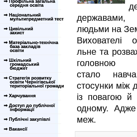
⇒ Профільна загальна
д
середня освіта
⇒ Національний
державами,
мультипредметний тест
людьми на Зем
⇒ Цивільний
захист
Вихователі ор
⇒ Матеріально-технічна
база закладів
льне та розва
освіти
⇒ Шкільний
головно
громадський
бюджет
стало навча
⇒ Стратегія розвитку
освіти Чернігівської
стосунки між 
територіальної громади
із повагою й
⇒ Харчування
⇒ Доступ до публічної
одному. Адже
інформації
меж.
⇒ Публічні закупівлі
⇒ Вакансії