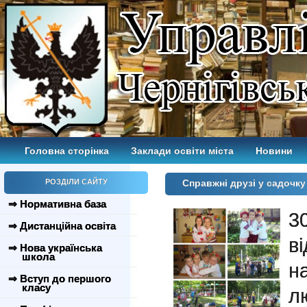
Головна сторінка
Заклади освіти міста
Новини
РОЗДІЛИ САЙТУ
Справжні друзі у садочк
⇒ Нормативна база
3
⇒ Дистанційна освіта
в
⇒ Нова українська
школа
н
⇒ Вступ до першого
класу
л