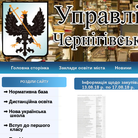
Головна сторінка
Заклади освіти міста
Новини
РОЗДІЛИ САЙТУ
Інформація щодо закупівл
13.08.18 р. по 17.08.18 р.
⇒ Нормативна база
⇒ Дистанційна освіта
⇒ Нова українська
школа
⇒ Вступ до першого
класу