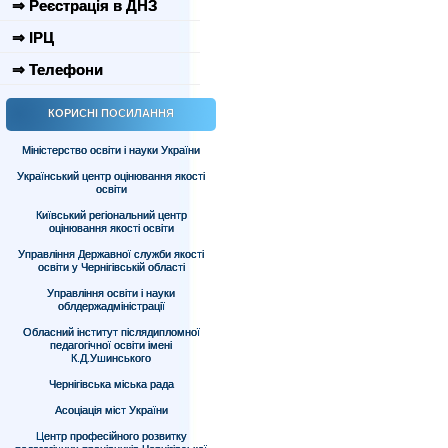
⇒ Реєстрація в ДНЗ
⇒ ІРЦ
⇒ Телефони
КОРИСНІ ПОСИЛАННЯ
Міністерство освіти і науки України
Український центр оцінювання якості
освіти
Київський регіональний центр
оцінювання якості освіти
Управління Державної служби якості
освіти у Чернігівській області
Управління освіти і науки
облдержадміністрації
Обласний інститут післядипломної
педагогічної освіти імені
К.Д.Ушинського
Чернігівська міська рада
Асоціація міст України
Центр професійного розвитку