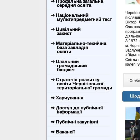
⇒ Профільна загальна
середня освіта
Черніг
⇒ Національний
післядип
мультипредметний тест
Віктор 
Очолюва
⇒ Цивільний
програм
захист
діяльнос
З 1972 
⇒ Матеріально-технічна
м. Черні
база закладів
Заслуже
освіти
«Відмін
Світла 
⇒ Шкільний
колег і 
громадський
бюджет
⇒ Стратегія розвитку
Опублі
освіти Чернігівської
територіальної громади
Щод
⇒ Харчування
⇒ Доступ до публічної
інформації
⇒ Публічні закупівлі
⇒ Вакансії