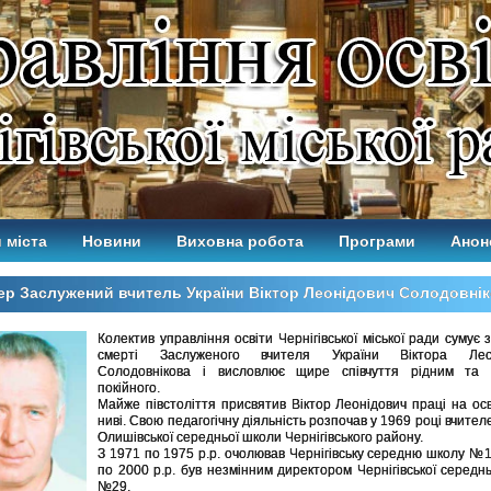
 міста
Новини
Виховна робота
Програми
Анон
р Заслужений вчитель України Віктор Леонідович Солодовні
Колектив управління освіти Чернігівської міської ради сумує 
смерті Заслуженого вчителя України Віктора Леон
Солодовнікова і висловлює щире співчуття рідним та 
покійного.
Майже півстоліття присвятив Віктор Леонідович праці на осв
ниві. Свою педагогічну діяльність розпочав у 1969 році вчител
Олишівської середньої школи Чернігівського району.
З 1971 по 1975 р.р. очолював Чернігівську середню школу №1
по 2000 р.р. був незмінним директором Чернігівської середн
№29.