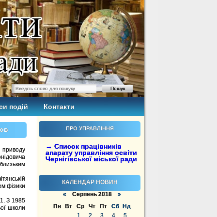
си подій
Контакти
ков
ПРО УПРАВЛІННЯ
→ Список працівників
з приводу
апарату управління освіти
ідовича
Чернігівської міської ради
близьким
ітянській
КАЛЕНДАР НОВИН
ем фізики
«
Серпень 2018
»
1. З 1985
Пн
Вт
Ср
Чт
Пт
Сб
Нд
ьої школи
1
2
3
4
5