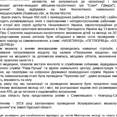
активістів, які залучаються до організації і пр
їнської дитячо-юнацької військово-патріотичної гри "Сокіл" ("Джура"),
донник". Захід відбувався на базі Кінологічного навчального
кордонслужби (Львівська обл., м. Великі Мости).
і брали участь більше 450 осіб з прикордонних районів (18 областей) і район
ходить розмежувальна лінія з окупованими і непідконтрольними районами
я історії всіх спроб здобуття Незалежності України, євроінтеграційних у
ів та ціннісних орієнтирів визначених в Указі Президента України від 13 жовтн
Про Стратегію національно-патріотичного виховання дітей та молоді на 20
представники різних регіонів були об'єднанні в іменні сотні провідників
ького народу за самовизначення, а саме: «МАЗЕПИНЦІ», «ПЕТЛЮРІВЦІ», «Б
ДЕРІВЦІ».
ом вишколу з юними вихованцями проводились навчальні стрільби, п
цювання патрулювання кордону під назвою «Порушники кордону», на
вання на місцевості за допомогою компаса, місцевих об'єктів, визначення
й, практичні заняття з
ої медицини, показові виступи кінологів зі службовими собаками, відвідуванн
онної служби "Рава-Руська" та музею навчального центру, демонстрація т
ня, що перебуває на озброєнні Державної прикордонної служби України т
 На завершальному етапі була проведена "Теренова гра" - давнє козацьке зм
ь, вправність та силу.
у увагу під час організації та проведення вишколу було приділено наці
ичному вихованню молоді сіл і міст, які розташовані вздовж лінії розмежуван
ння АТО, де це питання є надзвичайно актуальним.
вська область була представлена роями з Семенівського і Новгород-Сів
упному - 2019 році заплановано проведення Всеукраїнського вишколу
нник" в м. Ізмаїл Одеської області.
цію розміщено для ознайомлення відповідно до листів Міністерства молоді та спорту У