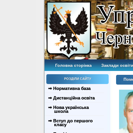
Головна сторінка
Заклади освіти
РОЗДІЛИ САЙТУ
Поме
⇒ Нормативна база
⇒ Дистанційна освіта
⇒ Нова українська
школа
⇒ Вступ до першого
класу