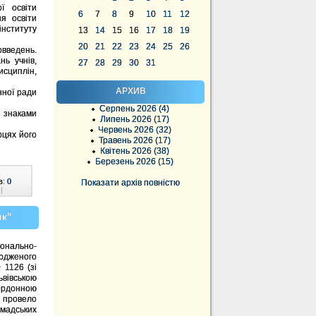
ї освіти
6
7
8
9
10
11
12
ня освіти
нституту
13
14
15
16
17
18
19
20
21
22
23
24
25
26
овведень.
ь учнів,
27
28
29
30
31
исциплін,
АРХИВ
нної ради
Серпень 2026 (4)
 знаками
Липень 2026 (17)
Червень 2026 (32)
рцях його
Травень 2026 (17)
Квітень 2026 (38)
Березень 2026 (15)
в:
0
Показати архів повністю
|
ик"
онально-
рдженого
 1126 (зі
івською
кордонною
 провело
омадських