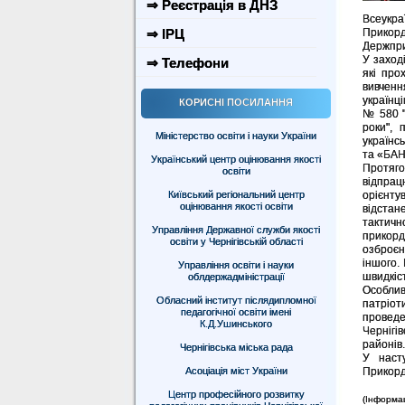
⇒ Реєстрація в ДНЗ
Всеукра
⇒ ІРЦ
Прикор
Держпри
У заход
⇒ Телефони
які про
вивченн
українц
КОРИСНІ ПОСИЛАННЯ
№ 580 "
роки", 
Міністерство освіти і науки України
українс
та «БАН
Український центр оцінювання якості
Протяг
освіти
відпра
Київський регіональний центр
орієнту
оцінювання якості освіти
відстане
тактичн
Управління Державної служби якості
прикорд
освіти у Чернігівській області
озброєн
іншого.
Управління освіти і науки
швидкіст
облдержадміністрації
Особлив
Обласний інститут післядипломної
патріот
педагогічної освіти імені
проведе
К.Д.Ушинського
Чернігі
районів.
Чернігівська міська рада
У наст
Асоціація міст України
Прикордо
Центр професійного розвитку
(Інформа