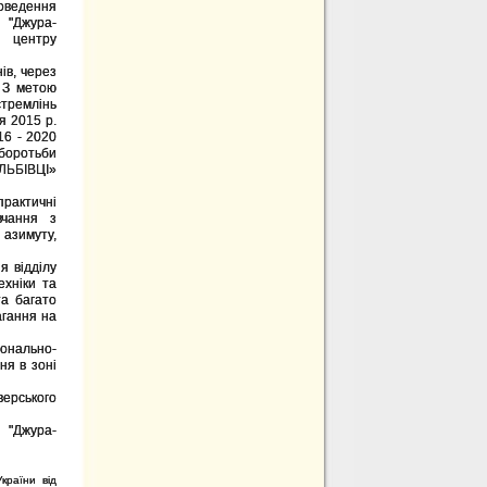
оведення
 "Джура-
 центру
ів, через
. З метою
стремлінь
я 2015 р.
16 - 2020
 боротьби
УЛЬБІВЦІ»
рактичні
вчання з
 азимуту,
я відділу
ехніки та
а багато
агання на
онально-
ня в зоні
ерського
 "Джура-
країни від