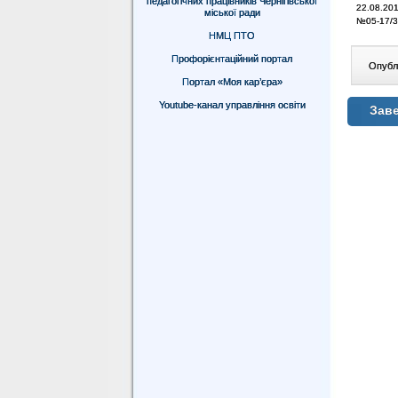
педагогічних працівників Чернігівської
22.08.201
міської ради
№05-17/3
НМЦ ПТО
Профорієнтаційний портал
Опублі
Портал «Моя кар’єра»
Youtube-канал управління освіти
Заве