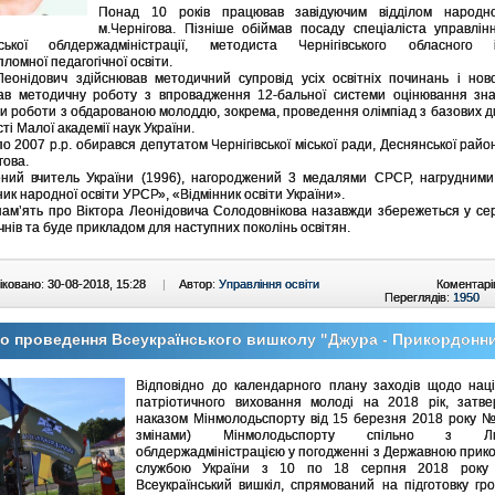
Понад 10 років працював завідуючим відділом народно
м.Чернігова. Пізніше обіймав посаду спеціаліста управлін
івської облдержадміністрації, методиста Чернігівського обласного і
ломної педагогічної освіти.
Леонідович здійснював методичний супровід усіх освітніх починань і нов
в методичну роботу з впровадження 12-бальної системи оцінювання знан
и роботи з обдарованою молоддю, зокрема, проведення олімпіад з базових д
ті Малої академії наук України.
по 2007 р.р. обирався депутатом Чернігівської міської ради, Деснянської райо
гова.
ний вчитель України (1996), нагороджений 3 медалями СРСР, нагрудними
ник народної освіти УРСР», «Відмінник освіти України».
пам’ять про Віктора Леонідовича Солодовнікова назавжди збережеться у се
учнів та буде прикладом для наступних поколінь освітян.
ковано: 30-08-2018, 15:28
|
Автор:
Управління освіти
Коментарі
Переглядів:
1950
о проведення Всеукраїнського вишколу "Джура - Прикордонн
Відповідно до календарного плану заходів щодо наці
патріотичного виховання молоді на 2018 рік, затве
наказом Мінмолодьспорту від 15 березня 2018 року №
змінами) Мінмолодьспорту спільно з Льв
облдержадміністрацією у погодженні з Державною при
службою України з 10 по 18 серпня 2018 року
Всеукраїнський вишкіл, спрямований на підготовку гр