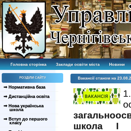
Головна сторінка
Заклади освіти міста
Новини
РОЗДІЛИ САЙТУ
Вакансії станом на 23.08.
⇒ Нормативна база
1
⇒ Дистанційна освіта
о
⇒ Нова українська
школа
загальноос
⇒ Вступ до першого
класу
школа І