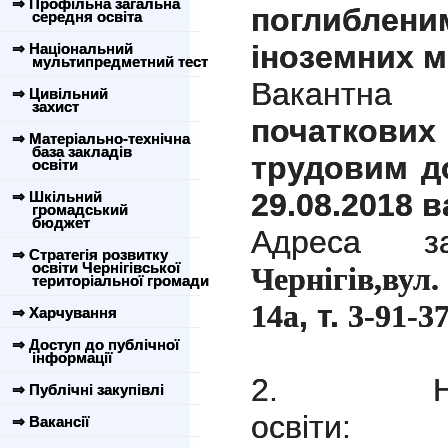
⇒ Профільна загальна
поглибл
середня освіта
іноземних 
⇒ Національний
мультипредметний тест
Вакантн
⇒ Цивільний
захист
початкових
⇒ Матеріально-технічна
база закладів
трудовим д
освіти
29.08.2018 
⇒ Шкільний
громадський
бюджет
Адреса з
⇒ Стратегія розвитку
освіти Чернігівської
Чернігів,ву
територіальної громади
,
т.
14а
3-91-3
⇒ Харчування
⇒ Доступ до публічної
інформації
2. На
⇒ Публічні закупівлі
осв
⇒ Вакансії