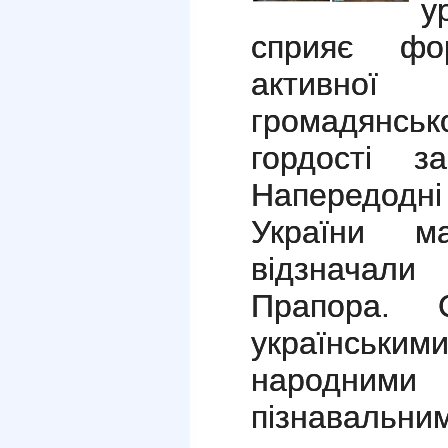
у
сприяє фо
активно
громадянсь
гордості з
Напередодн
України
відзначал
Прапора. 
українським
народни
пізнавальним