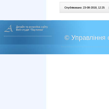
Опубліковано: 23-08-2018, 12:25
|
Дизайн та розробка сайту
Веб-студія "Паутинка"
© Управління о