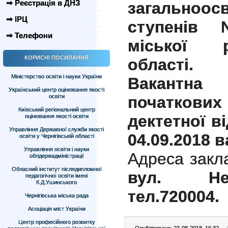
⇒ Реєстрація в ДНЗ
загальноо
⇒ ІРЦ
ступенів 
⇒ Телефони
міської р
КОРИСНІ ПОСИЛАННЯ
області.
Міністерство освіти і науки України
Вакантна
Український центр оцінювання якості
освіти
початкови
Київський регіональний центр
дектетної в
оцінювання якості освіти
Управління Державної служби якості
04.09.2018 в
освіти у Чернігівській області
Управління освіти і науки
Адреса закла
облдержадміністрації
Обласний інститут післядипломної
вул. Нез
педагогічної освіти імені
К.Д.Ушинського
тел.720004.
Чернігівська міська рада
Асоціація міст України
Центр професійного розвитку