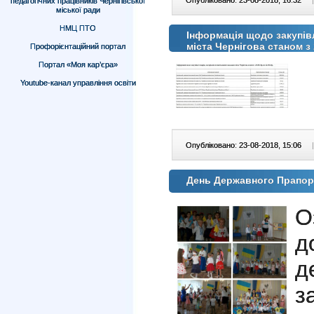
Опубліковано: 23-08-2018, 16:32
|
педагогічних працівників Чернігівської
міської ради
НМЦ ПТО
Інформація щодо закупівл
міста Чернігова станом з 
Профорієнтаційний портал
Портал «Моя кар’єра»
Youtube-канал управління освіти
Опубліковано: 23-08-2018, 15:06
|
День Державного Прапор
О
д
з