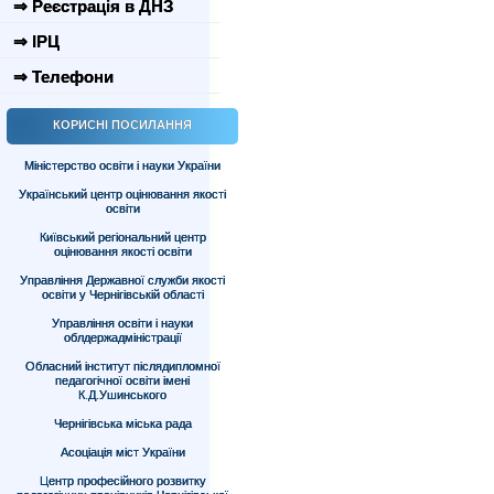
⇒ Реєстрація в ДНЗ
⇒ ІРЦ
⇒ Телефони
КОРИСНІ ПОСИЛАННЯ
Міністерство освіти і науки України
Український центр оцінювання якості
освіти
Київський регіональний центр
оцінювання якості освіти
Управління Державної служби якості
освіти у Чернігівській області
Управління освіти і науки
облдержадміністрації
Обласний інститут післядипломної
педагогічної освіти імені
К.Д.Ушинського
Чернігівська міська рада
Асоціація міст України
Центр професійного розвитку