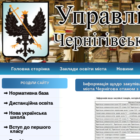
Головна сторінка
Заклади освіти міста
Новини
РОЗДІЛИ САЙТУ
Інформація щодо закупівл
міста Чернігова станом з 
⇒ Нормативна база
⇒ Дистанційна освіта
⇒ Нова українська
школа
⇒ Вступ до першого
класу