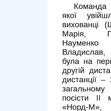
Команда
якої увійш
вихованці (
Марія, П
Науменко 
Владислав,
була на пер
другій диста
дистанції –
загальному
посісти ІІ 
«Норд-М»,