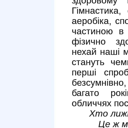
здоровому 
Гімнастика,
аеробіка, сп
частиною в 
фізично здо
нехай наші 
стануть чем
перші спро
безсумнівно
багато рок
обличчях пос
Хто лиж
Це ж м