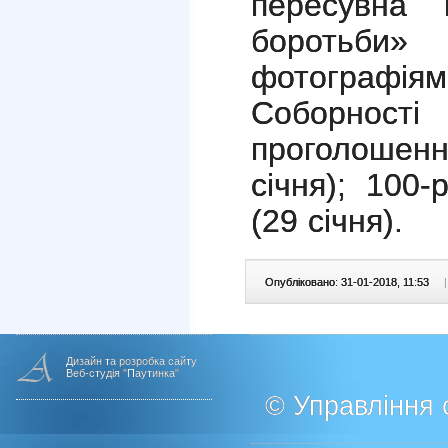
пересувна 
боротьби
фотографія
Соборності
проголошен
січня); 100
(29 січня).
Опубліковано: 31-01-2018, 11:53
|
Дизайн та розробка сайту
Веб-студія "Паутинка"
© Управління о