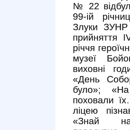
№ 22 відбул
99-ій річни
Злуки ЗУНР 
прийняття
I
річчя героїч
музеї Бойо
виховні год
«День Собор
було»; «На
поховали їх
ліцею пізна
«Знай н