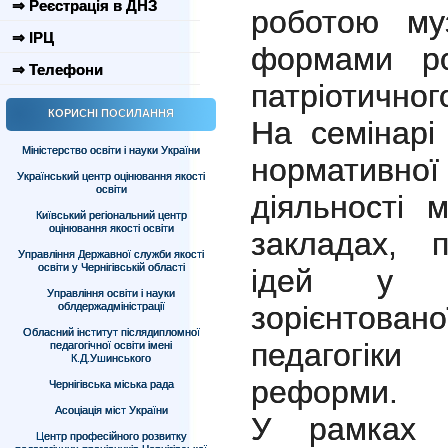
⇒ Реєстрація в ДНЗ
роботою му
⇒ ІРЦ
формами ро
⇒ Телефони
патріотично
КОРИСНІ ПОСИЛАННЯ
На семінарі
Міністерство освіти і науки України
нормативно
Український центр оцінювання якості
освіти
діяльності 
Київський регіональний центр
оцінювання якості освіти
закладах, 
Управління Державної служби якості
освіти у Чернігівській області
ідей у ви
Управління освіти і науки
облдержадміністрації
зорієнтовано
Обласний інститут післядипломної
педагогіки
педагогічної освіти імені
К.Д.Ушинського
реформи.
Чернігівська міська рада
Асоціація міст України
У рамках с
Центр професійного розвитку