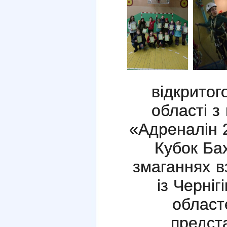
відкритог
області з
«Адреналін 
Кубок Ба
змаганнях в
із Черніг
областе
предст