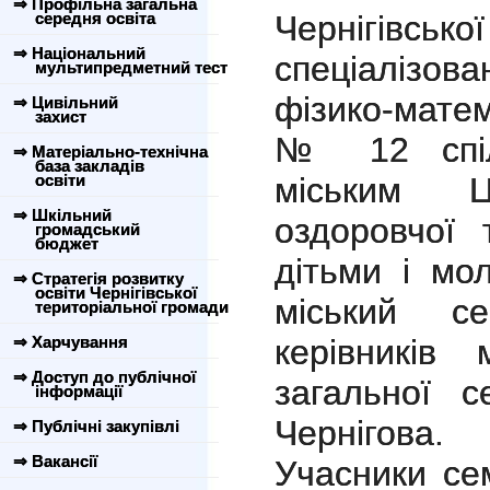
⇒ Профільна загальна
середня освіта
Чернігівськ
⇒ Національний
спеціалізова
мультипредметний тест
фізико-мат
⇒ Цивільний
захист
№ 12 спіль
⇒ Матеріально-технічна
база закладів
освіти
міським Ц
⇒ Шкільний
оздоровчої 
громадський
бюджет
дітьми і мо
⇒ Стратегія розвитку
освіти Чернігівської
міський се
територіальної громади
⇒ Харчування
керівників
⇒ Доступ до публічної
загальної с
інформації
Чернігова.
⇒ Публічні закупівлі
⇒ Вакансії
Учасники се