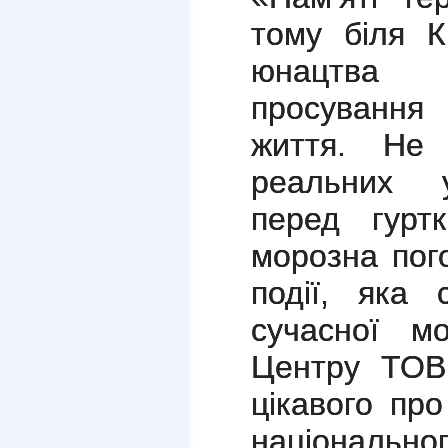
тому біля К
юнацтва в
просування
життя. Не 
реальних у
перед гурт
морозна пог
події, яка
сучасної мо
Центру ТОВ
цікавого про
національн