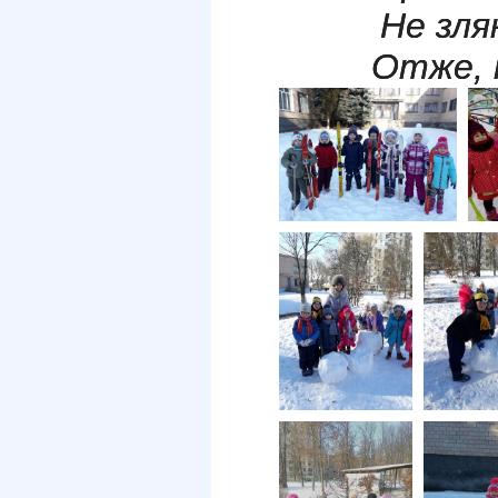
Не зля
Отже, 