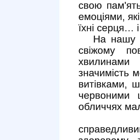
свою пам'ят
емоціями, як
їхні серця… 
На нашу 
свіжому по
хвилинами
значимість 
витівками, 
червоними 
обличчях мал
Наш ко
справедли