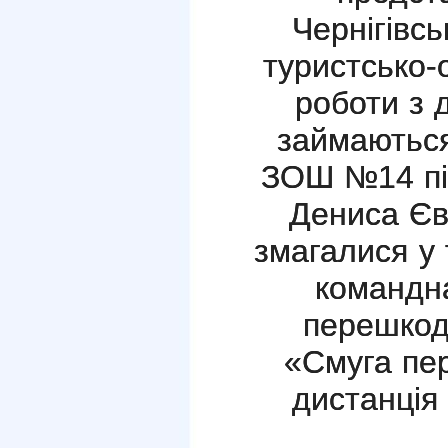
Чернігівсь
туристсько-
роботи з д
займаються 
ЗОШ №14 пі
Дениса Єв
змагалися у 
командн
перешкод»
«Смуга пе
дистанція