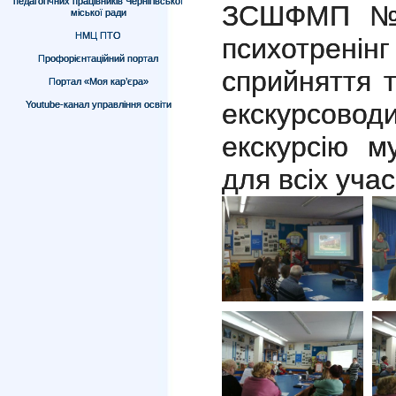
педагогічних працівників Чернігівської
ЗСШФМП № 
міської ради
НМЦ ПТО
психотренін
Профорієнтаційний портал
сприйняття т
Портал «Моя кар’єра»
екскурсов
Youtube-канал управління освіти
екскурсію м
для всіх учас