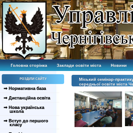
Головна сторінка
Заклади освіти міста
Новини
РОЗДІЛИ САЙТУ
Міський семінар-практику
середньої освіти міста Ч
⇒ Нормативна база
⇒ Дистанційна освіта
⇒ Нова українська
школа
⇒ Вступ до першого
класу