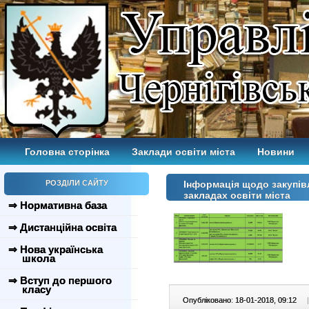
Головна сторінка
Заклади освіти міста
Новини
РОЗДІЛИ САЙТУ
Інформація щодо закупів
закладах освіти міста
⇒ Нормативна база
⇒ Дистанційна освіта
⇒ Нова українська
школа
⇒ Вступ до першого
класу
Опубліковано: 18-01-2018, 09:12
|