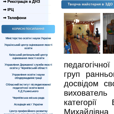
⇒ Реєстрація в ДНЗ
Творча майстерня в ЗДО
⇒ ІРЦ
⇒ Телефони
КОРИСНІ ПОСИЛАННЯ
Міністерство освіти і науки України
Український центр оцінювання якості
освіти
Київський регіональний центр
оцінювання якості освіти
педагогічної
Управління Державної служби якості
освіти у Чернігівській області
груп ранньо
Управління освіти і науки
облдержадміністрації
досвідом св
Обласний інститут післядипломної
педагогічної освіти імені
вихователь 
К.Д.Ушинського
Чернігівська міська рада
категорії 
Асоціація міст України
Михайлівн
Центр професійного розвитку