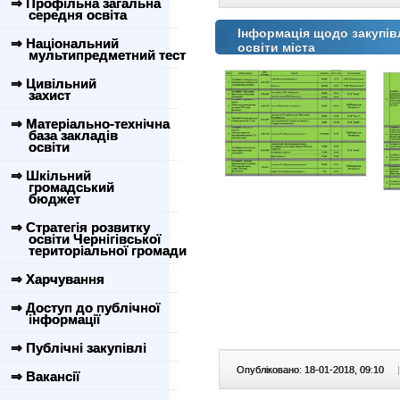
⇒ Профільна загальна
середня освіта
Інформація щодо закупівл
⇒ Національний
освіти міста
мультипредметний тест
⇒ Цивільний
захист
⇒ Матеріально-технічна
база закладів
освіти
⇒ Шкільний
громадський
бюджет
⇒ Стратегія розвитку
освіти Чернігівської
територіальної громади
⇒ Харчування
⇒ Доступ до публічної
інформації
⇒ Публічні закупівлі
Опубліковано: 18-01-2018, 09:10
|
⇒ Вакансії