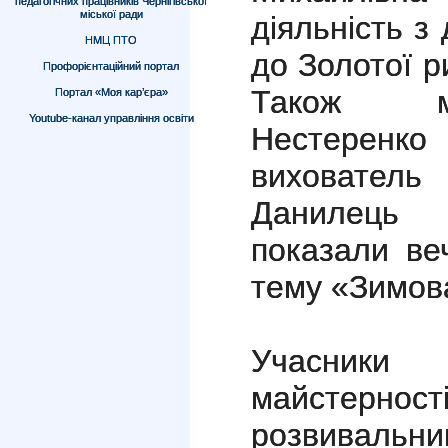
педагогічних працівників Чернігівської
міської ради
діяльність з
НМЦ ПТО
до Золотої р
Профорієнтаційний портал
Також му
Портал «Моя кар’єра»
Youtube-канал управління освіти
Нестеренко 
вихователь
Данилець
показали ве
тему «Зимов
Учасники т
майстернос
розвивальн