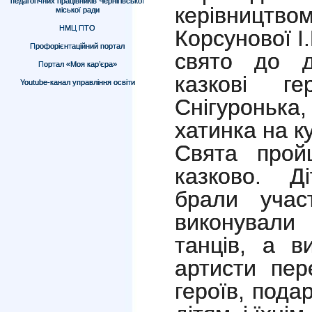
педагогічних працівників Чернігівської
керівництво
міської ради
НМЦ ПТО
Корсунової І
Профорієнтаційний портал
свято до д
Портал «Моя кар’єра»
казкові г
Youtube-канал управління освіти
Снігуронька
хатинка на к
Свята прой
казково. Д
брали учас
виконували 
танців, а в
артисти пер
героїв, под