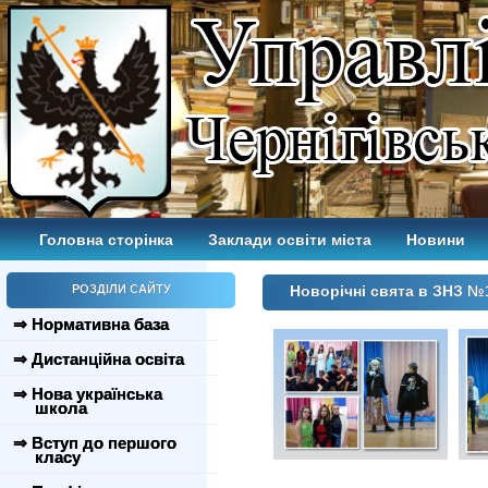
Головна сторінка
Заклади освіти міста
Новини
РОЗДІЛИ САЙТУ
Новорічні свята в ЗНЗ №
⇒ Нормативна база
⇒ Дистанційна освіта
⇒ Нова українська
школа
⇒ Вступ до першого
класу