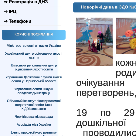
⇒ Реєстрація в ДНЗ
Новорічні дива в ЗДО №
⇒ ІРЦ
⇒ Телефони
КОРИСНІ ПОСИЛАННЯ
Міністерство освіти і науки України
Український центр оцінювання якості
освіти
кожн
Київський регіональний центр
роди
оцінювання якості освіти
Управління Державної служби якості
очікуванн
освіти у Чернігівській області
Управління освіти і науки
перетворень,
облдержадміністрації
Обласний інститут післядипломної
педагогічної освіти імені
К.Д.Ушинського
19 по 29 
Чернігівська міська рада
дошкіль
Асоціація міст України
проводилися
Центр професійного розвитку