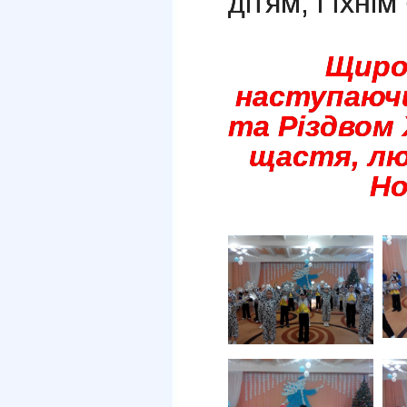
дітям, і їхні
Щиро
наступаюч
та Різдвом
щастя, лю
Но