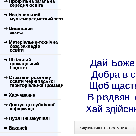
⇒ Профільна загальна
середня освіта
⇒ Національний
мультипредметний тест
⇒ Цивільний
захист
⇒ Матеріально-технічна
база закладів
освіти
⇒ Шкільний
Дай Боже 
громадський
бюджет
Добра в сі
⇒ Стратегія розвитку
освіти Чернігівської
Щоб щастя
територіальної громади
В різдвяні 
⇒ Харчування
⇒ Доступ до публічної
Хай здійсн
інформації
⇒ Публічні закупівлі
⇒ Вакансії
Опубліковано: 1-01-2018, 15:07
|