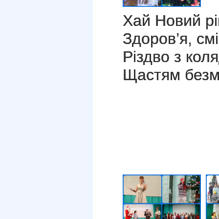
Хай Новий рі
Здоров’я, смі
Різдво з кол
Щастям безм