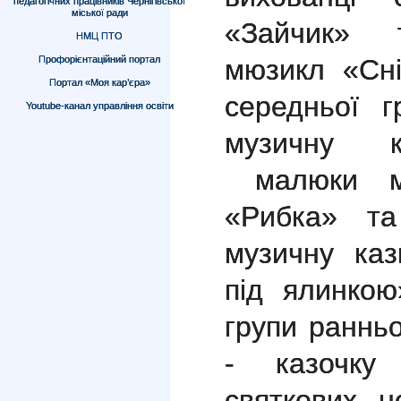
педагогічних працівників Чернігівської
міської ради
«Зайчик» 
НМЦ ПТО
мюзикл «Сні
Профорієнтаційний портал
Портал «Моя кар’єра»
середньої 
Youtube-канал управління освіти
музичну к
малюки м
«Рибка» т
музичну каз
під ялинкою
групи раннь
- казочку
святкових н