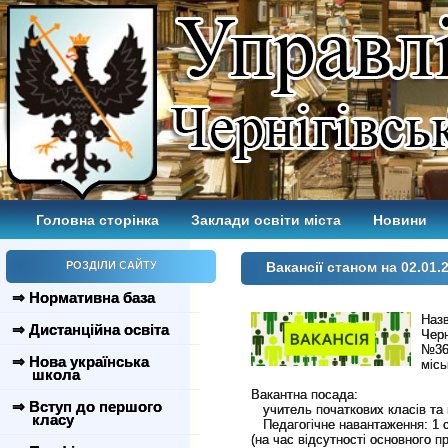
Головна сторінка
Заклади освіти міста
Новини
РОЗДІЛИ САЙТУ
Вакансії станом на 02.01.
⇒ Нормативна база
Назв
⇒ Дистанційна освіта
Черн
№36 
⇒ Нова українська
школа
Вакантна посада:

⇒ Вступ до першого
   учитель початкових класів та
класу
   Педагогічне навантаження: 1 с
(на час відсутності основного п