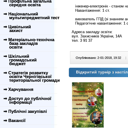
⇒ Профільна загальна
середня освіта
   інженер-електронік - станом н
   Навантаження: 1 ст.
⇒ Національний
мультипредметний тест
   вихователь ГПД (зі знанням а
⇒ Цивільний
захист
Адреса закладу освіти:

вул. Захисників України, 14А

⇒ Матеріально-технічна
тел. 3 91 37
база закладів
освіти
⇒ Шкільний
Опубліковано: 2-01-2018, 19:32
|
громадський
бюджет
Відкритий турнір з настіл
⇒ Стратегія розвитку
освіти Чернігівської
територіальної громади
⇒ Харчування
⇒ Доступ до публічної
інформації
⇒ Публічні закупівлі
⇒ Вакансії