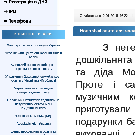
⇒ Реєстрація в ДНЗ
⇒ ІРЦ
Опубліковано: 2-01-2018, 16:22
|
⇒ Телефони
Новорічні свята для мал
КОРИСНІ ПОСИЛАННЯ
З нетерпі
Міністерство освіти і науки України
Український центр оцінювання якості
дошкільнята
освіти
Київський регіональний центр
та діда Мо
оцінювання якості освіти
Управління Державної служби якості
освіти у Чернігівській області
Проте і с
Управління освіти і науки
облдержадміністрації
музичним к
Обласний інститут післядипломної
педагогічної освіти імені
приготува
К.Д.Ушинського
Чернігівська міська рада
подарунки б
Асоціація міст України
вихованці
Центр професійного розвитку