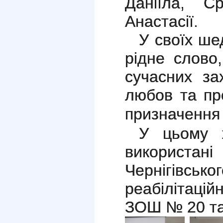
Даніїла, С
Анастасії.
У своїх ше
рідне слово
сучасних за
любов та пр
призначення
У цьому 
використа
Чернігівс
реабілітацій
ЗОШ № 20 та