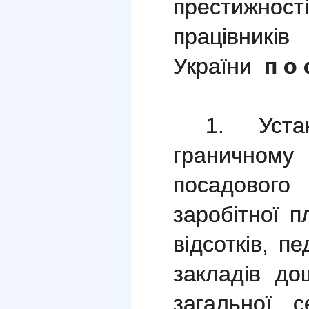
престижност
працівникі
України
п о 
1. Уста
граничному 
посадовог
заробітної 
відсотків, п
закладів дош
загальної с