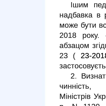
Ішим пед
надбавка в р
може бути в
2018 року.
абзацом згі
23 (
23-201
застосовуєтьс
2. Визна
чинність, 
Міністрів Ук