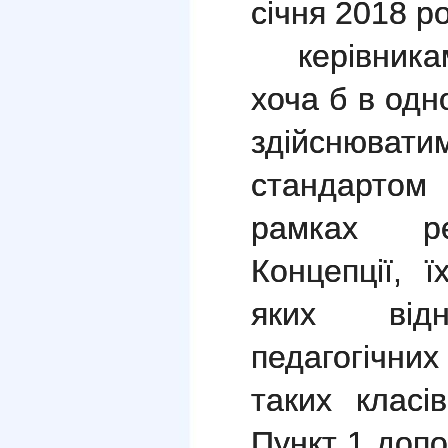
січня 2018 ро
керівника
хоча б в одн
здійснюват
стандартом
рамках реа
Концепції, 
яких від
педагогічних
таких класі
Пункт 1 допо