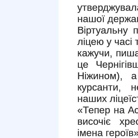
утверджувала
нашої держа
Віртуальну 
ліцею у часі 
кажучи, пиш
це Чернігів
Ніжином), 
курсанти, 
наших ліцеїст
«Тепер на Ас
височіє хре
імена героїв»