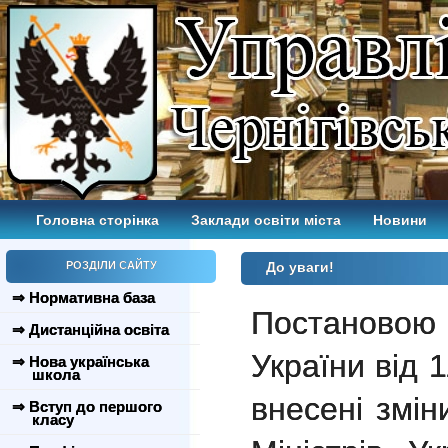
Головна сторінка
Заклади освіти міста
Новини
РОЗДІЛИ САЙТУ
До уваги!
⇒ Нормативна база
Постановою
⇒ Дистанційна освіта
України від 
⇒ Нова українська
школа
внесені змін
⇒ Вступ до першого
класу