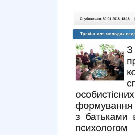
Опубліковано: 30-01-2018, 18:16
|
Тренінг для молодих педа
З
п
к
с
особистіс
формування 
з батьками 
психолого