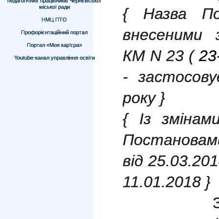
педагогічних працівників Чернігівської
міської ради
{ Назва По
НМЦ ПТО
внесеними 
Профорієнтаційний портал
Портал «Моя кар’єра»
КМ N 23 (
23
Youtube-канал управління освіти
- застосову
року }
{ Із змінам
Постановам
від 25.03.20
11.01.2018 }
З мето