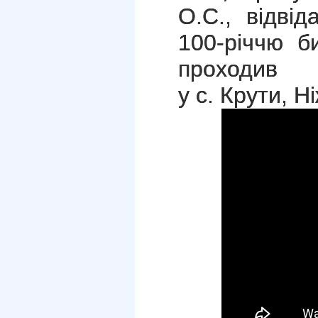
О.С., відві
100-річчю б
проходив
у
с. Крути, Н