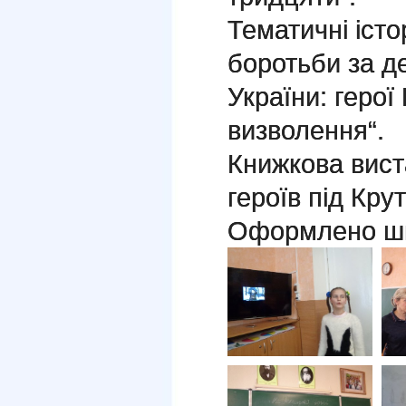
Тематичні істо
боротьби за д
України: герої
визволення“.
Книжкова вист
героїв під Кру
Оформлено шк