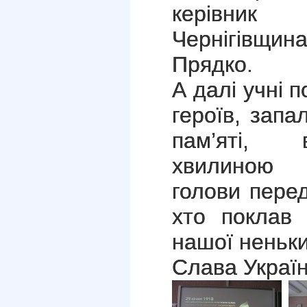
керівник 
Чернігівщи
Прядко.
А далі учні 
героїв, зап
пам’яті, 
хвилиною 
голови перед
хто поклав 
нашої неньки
Слава Україн