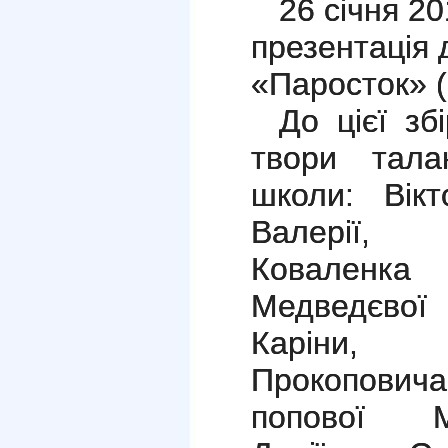
26 січня 2
презентація 
«Паросток» (
До цієї зб
твори тала
школи: Вікт
Валерії, 
Коваленка 
Медведєвої 
Каріни, 
Прокоповича
попової М