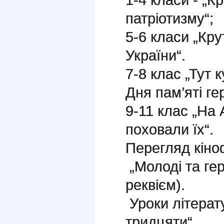
патріотизму“;
5-6 класи „Кр
України“.
7-8 клас „Тут 
Дня пам’яті ге
9-11 клас „На 
поховали їх“.
Перегляд кіноф
„Молоді та гер
реквієм).
Уроки літерату
тридцяти“.