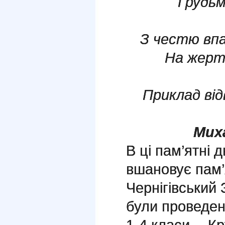
Грудьм
З честю впа
На жерт
Приклад від
Мих
В ці пам’ятні д
вшановує пам’я
Чернігівський 
були проведені
1-4 класи - „К