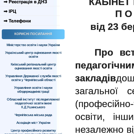
КАБІНЕТ 
⇒ Реєстрація в ДНЗ
П О
⇒ ІРЦ
⇒ Телефони
від 23 бе
КОРИСНІ ПОСИЛАННЯ
Міністерство освіти і науки України
Про встан
Український центр оцінювання якості
освіти
педагогі
Київський регіональний центр
оцінювання якості освіти
закладів
дош
Управління Державної служби якості
освіти у Чернігівській області
загальної с
Управління освіти і науки
облдержадміністрації
Обласний інститут післядипломної
(професійн
педагогічної освіти імені
К.Д.Ушинського
освіти, інш
Чернігівська міська рада
Асоціація міст України
незалежно ві
Центр професійного розвитку