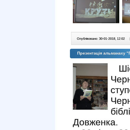
Опубліковано: 30-01-2018, 12:02
|
Презентація альманаху 
Ш
Чер
ступ
Чер
біб
Довженка.