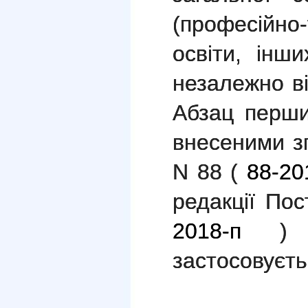
(професійн
освіти, інш
незалежно ві
Абзац перши
внесеними з
N 88 (
88-20
редакції По
2018-п
) в
застосовуєтьс