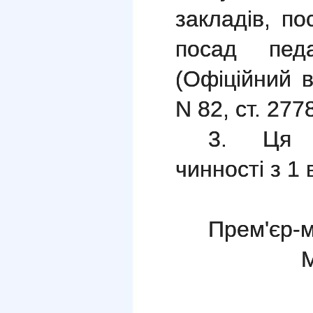
закладів, по
посад педаг
(Офіційний в
N 82, ст. 2778
3. Ця 
чинності з 1
Прем'є
М. АЗ