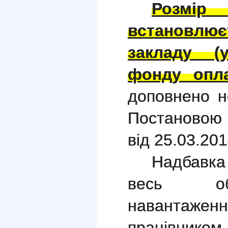
Розм
встановлю
закладу (
фонду опла
доповнено н
Постановою
від 25.03.201
Надбавк
весь об
навантажен
працівником.