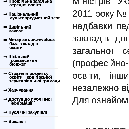
Міністрів У
⇒ Профільна загальна
середня освіта
2011 року №
⇒ Національний
мультипредметний тест
надбавки пе
⇒ Цивільний
захист
закладів дош
⇒ Матеріально-технічна
база закладів
освіти
загальної с
⇒ Шкільний
громадський
(професійн
бюджет
освіти, інш
⇒ Стратегія розвитку
освіти Чернігівської
територіальної громади
незалежно ві
⇒ Харчування
Для ознайом
⇒ Доступ до публічної
інформації
⇒ Публічні закупівлі
⇒ Вакансії