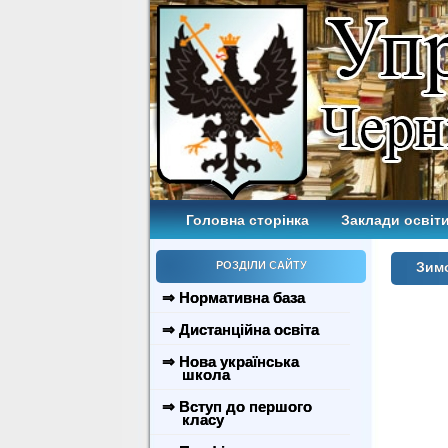
Головна сторінка
Заклади освіти
РОЗДІЛИ САЙТУ
Зимо
⇒ Нормативна база
⇒ Дистанційна освіта
⇒ Нова українська
школа
⇒ Вступ до першого
класу