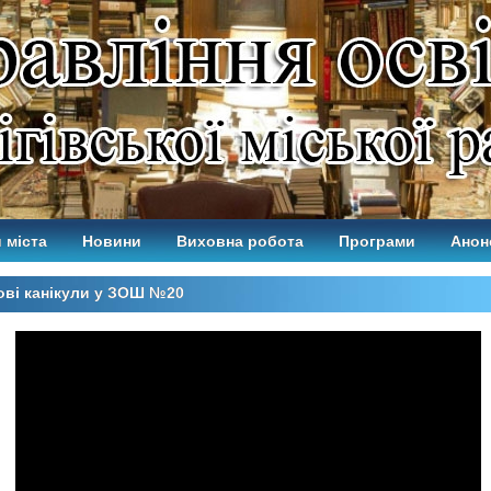
 міста
Новини
Виховна робота
Програми
Анон
ві канікули у ЗОШ №20