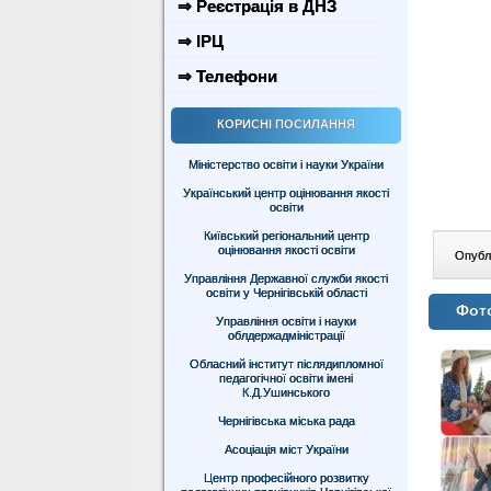
⇒ Реєстрація в ДНЗ
⇒ ІРЦ
⇒ Телефони
КОРИСНІ ПОСИЛАННЯ
Міністерство освіти і науки України
Український центр оцінювання якості
освіти
Київський регіональний центр
оцінювання якості освіти
Опублі
Управління Державної служби якості
освіти у Чернігівській області
Фото
Управління освіти і науки
облдержадміністрації
Обласний інститут післядипломної
педагогічної освіти імені
К.Д.Ушинського
Чернігівська міська рада
Асоціація міст України
Центр професійного розвитку