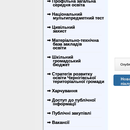
⇒ Профільна загальна
середня освіта
⇒ Національний
мультипредметний тест
⇒ Цивільний
захист
⇒ Матеріально-технічна
база закладів
освіти
⇒ Шкільний
громадський
бюджет
Опублі
⇒ Стратегія розвитку
освіти Чернігівської
Ново
територіальної громади
пікл
⇒ Харчування
⇒ Доступ до публічної
інформації
⇒ Публічні закупівлі
⇒ Вакансії