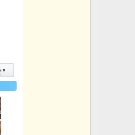
в:
0
|