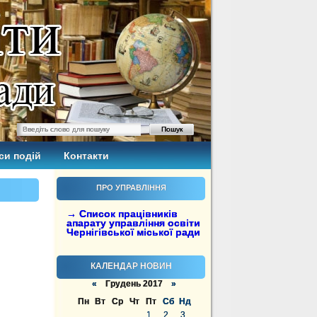
си подій
Контакти
ПРО УПРАВЛІННЯ
→ Список працівників
апарату управління освіти
Чернігівської міської ради
КАЛЕНДАР НОВИН
«
Грудень 2017
»
Пн
Вт
Ср
Чт
Пт
Сб
Нд
1
2
3