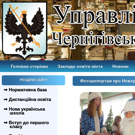
Головна сторінка
Заклади освіти міста
Новини
РОЗДІЛИ САЙТУ
Фоторепортаж про Новор
⇒ Нормативна база
⇒ Дистанційна освіта
⇒ Нова українська
школа
⇒ Вступ до першого
класу