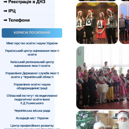
⇒ Реєстрація в ДНЗ
⇒ ІРЦ
⇒ Телефони
КОРИСНІ ПОСИЛАННЯ
Міністерство освіти і науки України
Український центр оцінювання якості
освіти
Київський регіональний центр
оцінювання якості освіти
Управління Державної служби якості
освіти у Чернігівській області
Управління освіти і науки
облдержадміністрації
Обласний інститут післядипломної
педагогічної освіти імені
К.Д.Ушинського
Чернігівська міська рада
Асоціація міст України
Центр професійного розвитку