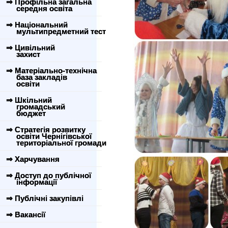
⇒ Профільна загальна
середня освіта
⇒ Національний
мультипредметний тест
⇒ Цивільний
захист
⇒ Матеріально-технічна
база закладів
освіти
⇒ Шкільний
громадський
бюджет
⇒ Стратегія розвитку
освіти Чернігівської
територіальної громади
⇒ Харчування
⇒ Доступ до публічної
інформації
⇒ Публічні закупівлі
⇒ Вакансії