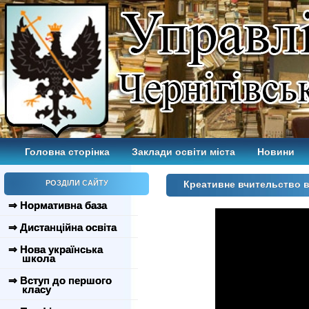
Головна сторінка
Заклади освіти міста
Новини
РОЗДІЛИ САЙТУ
Креативне вчительство в 
⇒ Нормативна база
⇒ Дистанційна освіта
⇒ Нова українська
школа
⇒ Вступ до першого
класу