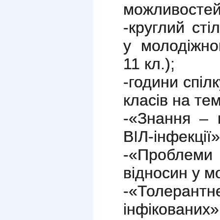
можливостей»
-круглий ст
у молодіжно
11 кл.);
-години спіл
класів на тем
-«Знання – 
ВІЛ-інфекції»
-«Проблем
відносин у м
-«Толерант
інфікованих»