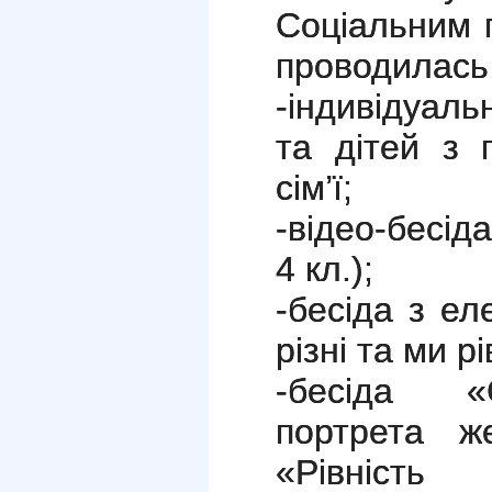
Соціальним 
проводилась 
-індивідуаль
та дітей з 
сім
’
ї;
-відео-бесід
4 кл.);
-бесіда з е
різні та ми рі
-бесіда «
портрета ж
«Рівність