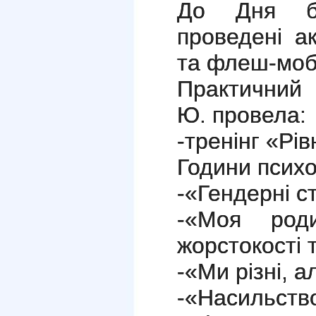
До Дня бо
проведені а
та флеш-моб
Практичний 
Ю. провела:
-тренінг «Рів
Години психо
-«Гендерні ст
-«Моя род
жорстокості т
-«Ми різні, ал
-«Насильств