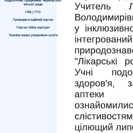
педагогічних працівників Чернігівської
Учитель Л
міської ради
НМЦ ПТО
Володимирів
Профорієнтаційний портал
у інклюзивн
Портал «Моя кар’єра»
Youtube-канал управління освіти
інтегр
природознав
"Лікарські 
Учні подо
здоров'я, 
аптеки б
ознайомил
слістивостя
цілющий лип