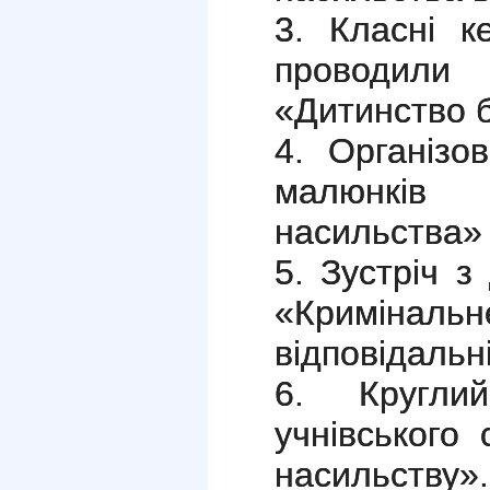
3. Класні к
проводили 
«Дитинство б
4. Організо
малюнків
насильства
5.
Зустріч з
«Кримінальн
відповідальні
6.
Кругл
учнівського
насильству»
.