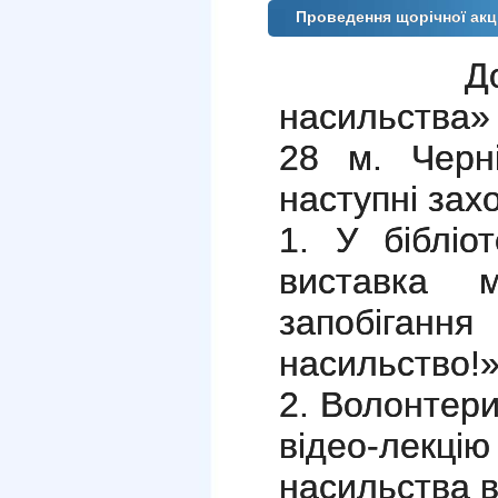
Проведення щорічної акц
До акції
насильства
28 м. Черні
наступні зах
1. У бібліо
виставка м
запобіганн
насильство!»
2. Волонте
відео-лек
насильства в