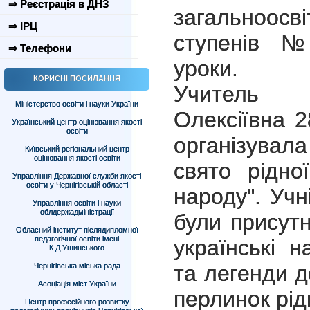
⇒ Реєстрація в ДНЗ
загальноос
⇒ ІРЦ
ступенів №
⇒ Телефони
уроки.
КОРИСНІ ПОСИЛАННЯ
Учитель 
Міністерство освіти і науки України
Олексіївна 
Український центр оцінювання якості
освіти
організувал
Київський регіональний центр
оцінювання якості освіти
свято рідн
Управління Державної служби якості
освіти у Чернігівській області
народу". Учні
Управління освіти і науки
облдержадміністрації
були присутн
Обласний інститут післядипломної
педагогічної освіти імені
українські н
К.Д.Ушинського
та легенди 
Чернігівська міська рада
Асоціація міст України
перлинок рід
Центр професійного розвитку