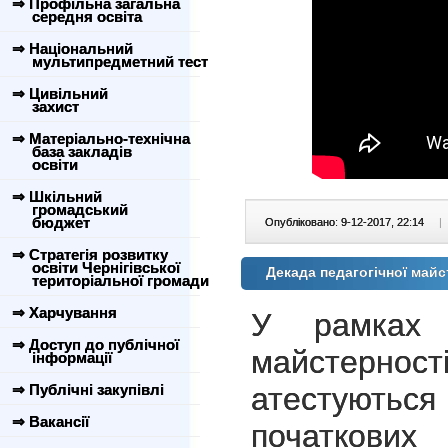
⇒ Профільна загальна
середня освіта
⇒ Національний
мультипредметний тест
⇒ Цивільний
захист
⇒ Матеріально-технічна
база закладів
освіти
⇒ Шкільний
громадський
бюджет
Опубліковано: 9-12-2017, 22:14
|
⇒ Стратегія розвитку
освіти Чернігівської
Декада педагогічної май
територіальної громади
⇒ Харчування
У рамках Д
⇒ Доступ до публічної
майстерно
інформації
⇒ Публічні закупівлі
атестуються
⇒ Вакансії
початкових 