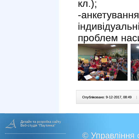
кл.);
-анкетуван
індивідуал
проблем нас
Опубліковано: 9-12-2017, 08:49
|
Дизайн та розробка сайту
Веб-студія "Паутинка"
© Управління о