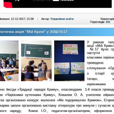
ковано: 12-12-2017, 21:58
|
Автор:
Управління освіти
Коментарі
Переглядів:
931
іотична акція "Мій Крим" у ЗОШ №17
У
рамках
патрі
акції «Мій Крим»
№17 було про
наступні з
к
ласними керів
проведено 
спілкування «О
з історії кр
татар», кл
керівникам
ено бесіди «Традиції народів Криму», класоводами 1-4 класів проведе
ини «Чарівними куточками Криму», Ковалем О. А. учителем образо
тва організовано конкурс малюнків «Ми подорожуємо Кримом», Єгоров
екарем школи організовано виставку літератури про минуле і сучасне к
ького народу, Комок І.О., педагогом-організатором, оформлено