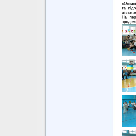
«Олімп
та під
різноко
На пер
продем