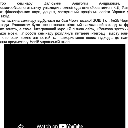
ратор семінару Заліський Анатолій Андрійович, 
вськогообласногоінститутупіслядипломноїпедагогічноїосвітиімені К.Д. Уш
ат філософських наук, доцент, заслужений працівник освіти України 
 захід.
на частина семінару відбулася на базі Чернігівської ЗОШ І ст. №25 Черн
ї ради. Учасникам було презентовано пілотний навчальний заклад та ф
их занять, а саме: інтегрований курс «Я пізнаю світ», «Ранкова зустріч
ької мови. У роботі семінару розглянуті питання інтеграції змісту нав
і ключових компетентностей та використання нових підходів до нав
ння предметів у Новій українській школі.