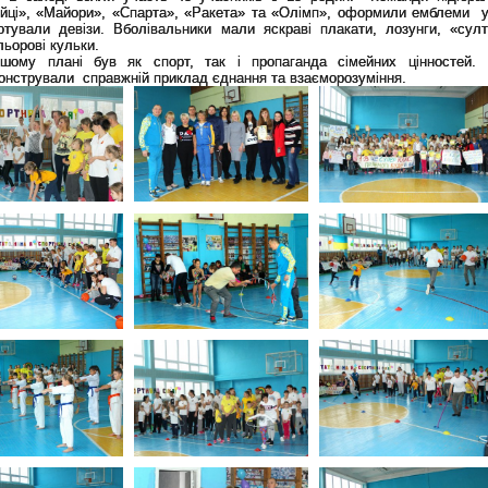
ійці», «Майори», «Спарта», «Ракета» та «Олімп», оформили емблеми у
готували девізи. Вболівальники мали яскраві плакати, лозунги, «султ
льорові кульки.
шому плані був як спорт, так і пропаганда сімейних цінностей.
онстрували справжній приклад єднання та взаєморозуміння.