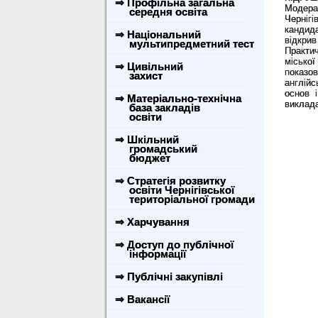
⇒ Профільна загальна
Моде
середня освіта
Чернігі
кандид
⇒ Національний
відкрив
мультипредметний тест
Практич
місько
⇒ Цивільний
показов
захист
англійс
основ 
⇒ Матеріально-технічна
виклада
база закладів
освіти
⇒ Шкільний
громадський
бюджет
⇒ Стратегія розвитку
освіти Чернігівської
територіальної громади
⇒ Харчування
⇒ Доступ до публічної
інформації
⇒ Публічні закупівлі
⇒ Вакансії