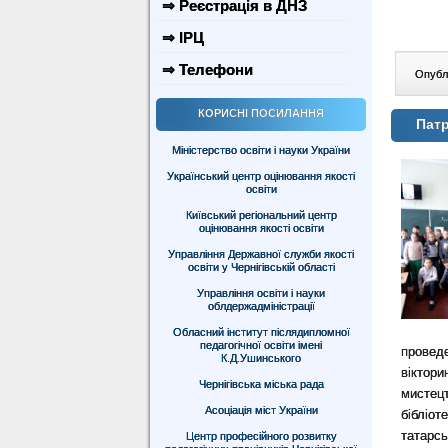
⇒ Реєстрація в ДНЗ
⇒ ІРЦ
⇒ Телефони
Опублі
КОРИСНІ ПОСИЛАННЯ
Патр
Міністерство освіти і науки України
Український центр оцінювання якості
освіти
Київський регіональний центр
оцінювання якості освіти
Управління Державної служби якості
освіти у Чернігівській області
Управління освіти і науки
облдержадміністрації
Обласний інститут післядипломної
педагогічної освіти імені
провед
К.Д.Ушинського
віктор
Чернігівська міська рада
мистец
Асоціація міст України
бібліот
татарс
Центр професійного розвитку