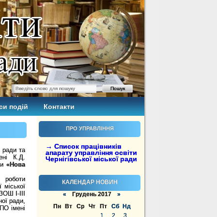
си подій
Контакти
ПРО УПРАВЛІННЯ
→ Список працівників
ї ради та
апарату управління освіти
ені К.Д.
Чернігівської міської ради
ми
«Нова
ї роботи
КАЛЕНДАР НОВИН
 міської
ЗОШ І-ІІІ
«
Грудень 2017
»
ної ради,
Пн
Вт
Ср
Чт
Пт
Сб
Нд
ППО імені
1
2
3