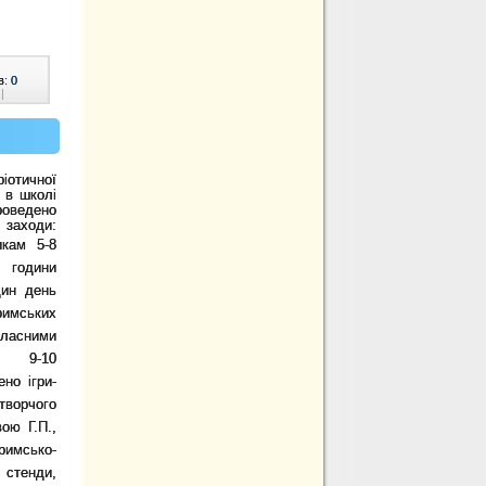
в:
0
|
отичної
 в
школі
ведено
аходи:
никам
5-8
години
дин день
имських
асними
и 9-10
но ігри-
творчого
ою Г.П.,
римсько-
 стенди,