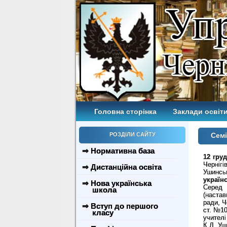
Головна сторінка
Заклади освіти
РОЗДІЛИ САЙТУ
Семі
⇒ Нормативна база
12 гру
Черніг
⇒ Дистанційна освіта
Ушинськ
україн
⇒ Нова українська
Серед 
школа
(настав
ради, Ч
⇒ Вступ до першого
ст. №10
класу
учителі
К.Д. Уш