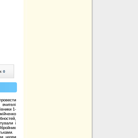
в:
0
провести
 вчителі
івники 1-
мійченко
бностей,
отували і
 Збройних
тьками.
и назви