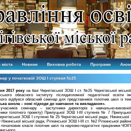
 міста
Новини
Виховна робота
Програми
Анон
нар у початковій ЗОШ І ступеня №25
дня 2017 року
на базі Чернігівської ЗОШ І ст. №25 Чернігівської місько
івського обласного інституту післядипломної педагогічної освіти ім
ого відбувся обласний семінар для представників пілотних шкіл із те
ська школа – нові підходи до навчання та викладання».
учасників семінару – заступники директорів з навчально-виховно
ники пілотного проекту) Прилуцької ЗОШ І-ІІІ ступенів № 7 Прилуцької
ернігівської ЗОШ І ступеню № 25 Чернігівської міської ради, Ніжинської 
 Ніжинської міської ради, Ріпкинської ЗОШ І-ІІІ ст. №2 Ріпкинської район
 початкових класів пілотних шкіл та науково-педагогічні працівники ЧОІ
инського.