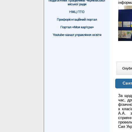
педагогічних працівників Чернігівської
інформа
міської ради
НМЦ ПТО
Профорієнтаційний портал
Портал «Моя кар’єра»
Youtube-канал управління освіти
Опублі
Свят
За щод
час, д
фізично
х класі
А.А. з
сприянн
провели
Сил Укр
В захо