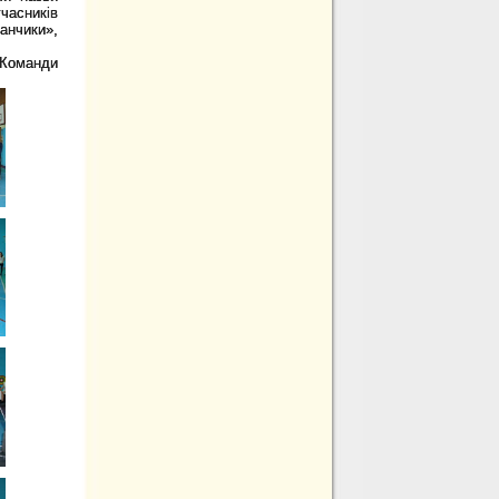
часників
анчики»,
 Команди