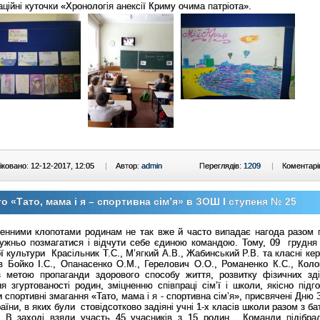
ційні куточки «Хронологія анексії Криму очима патріота».
ковано: 12-12-2017, 12:05
|
Автор:
admin
Переглядів:
1209
|
Коментарі
о «Тато, мама і я – спортивна сім’я» в ЗОШ І ступеня № 25
енними клопотами родинам не так вже й часто випадає нагода разом 
ружньо позмагатися і відчути себе єдиною командою. Тому, 09 грудня
ї культури Красільник Т.С., М’ягкий А.В., Жабинський Р.В. та класні кер
в Бойко І.С., Опанасенко О.М., Герелович О.О., Романенко К.С., Коло
 метою пропаганди здорового способу життя, розвитку фізичних зді
я згуртованості родин, зміцненню співпраці сім’ї і школи, якісно підг
 спортивні змагання «Тато, мама і я - спортивна сім’я», присвячені Дню
аїни, в яких були стовідсотково задіяні учні 1-х класів школи разом з ба
ді взяли участь 45 учасників з 15 родин. Команди підібрал