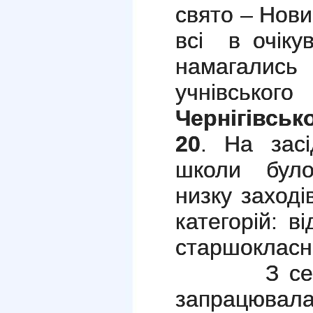
свято – Новий
всі в очіку
намагалис
учнівсько
Чернігівсько
20
. На засі
школи було
низку заході
категорій: в
старшокласни
З середин
запрацюва