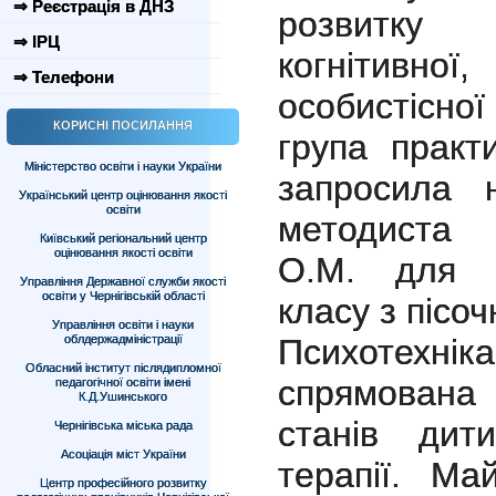
⇒ Реєстрація в ДНЗ
розвитку 
⇒ ІРЦ
когнітивн
⇒ Телефони
особистісно
КОРИСНІ ПОСИЛАННЯ
група практ
Міністерство освіти і науки України
запросила 
Український центр оцінювання якості
освіти
методиста
Київський регіональний центр
оцінювання якості освіти
О.М. для п
Управління Державної служби якості
освіти у Чернігівській області
класу з пісоч
Управління освіти і науки
облдержадміністрації
Психотехні
Обласний інститут післядипломної
спрямована 
педагогічної освіти імені
К.Д.Ушинського
станів дит
Чернігівська міська рада
Асоціація міст України
терапії. Ма
Центр професійного розвитку