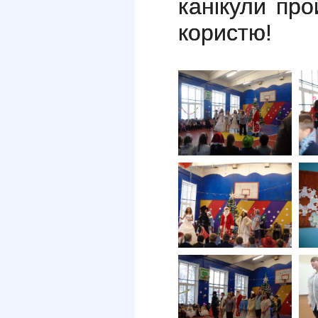
канікули про
користю!