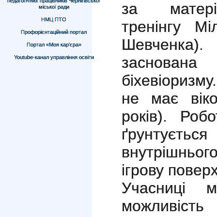
педагогічних працівників Чернігівської
за матері
міської ради
НМЦ ПТО
тренінгу Мі
Профорієнтаційний портал
Шевченка)
Портал «Моя кар’єра»
заснова
Youtube-канал управління освіти
біхевіоризм
не має вік
років). Роб
ґрунтуєт
внутрішньо
ігрову поверх
Учасниці 
можливіст