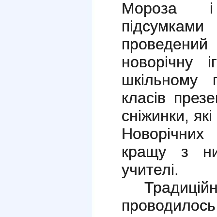
Мороза і
підсумкам
проведени
новорічну 
шкільному п
класів презе
сніжинки, які
Новорічних
кращу з ни
учителі.
Традицій
проводилось 