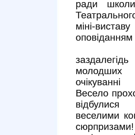
ради школи
Театральног
міні-вис
оповіданням
Учні с
заздалегі
молодших 
очікуванні
Весело прохо
відбулися
веселими ко
сюрпризами