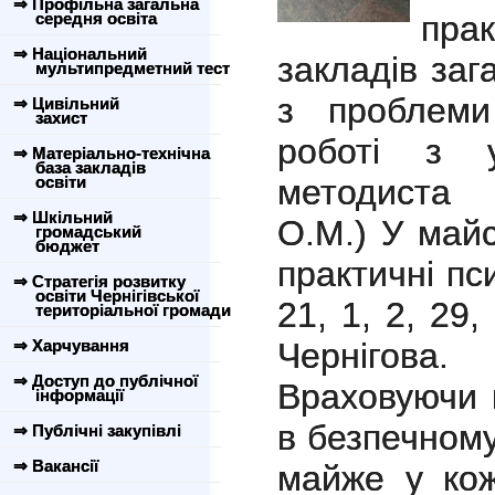
⇒ Профільна загальна
середня освіта
пра
⇒ Національний
закладів заг
мультипредметний тест
з проблеми
⇒ Цивільний
захист
роботі з 
⇒ Матеріально-технічна
база закладів
освіти
методиста
⇒ Шкільний
О.М.) У майс
громадський
бюджет
практичні п
⇒ Стратегія розвитку
освіти Чернігівської
21, 1, 2, 29,
територіальної громади
⇒ Харчування
Чернігова.
⇒ Доступ до публічної
Враховуючи 
інформації
в безпечному
⇒ Публічні закупівлі
⇒ Вакансії
майже у кож