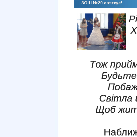
ЗОШ №20 святкує!
Р
Х
Тож прийм
Будьте 
Побаж
Світла 
Щоб житт
Наближаєт