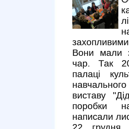
к
л
н
захопливими
Вони мали з
чар. Так 2
палаці кул
навчального
виставу "Ді
поробки н
написали лис
22 грудня,