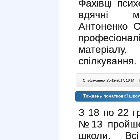
Фахівці пси
вдячні м
Антоненко О
професіона
матеріалу
спілкування.
Опубліковано: 23-12-2017, 18:14
|
Тиждень початкової шко
З 18 по 22 
№13 пройшо
школи. Вс