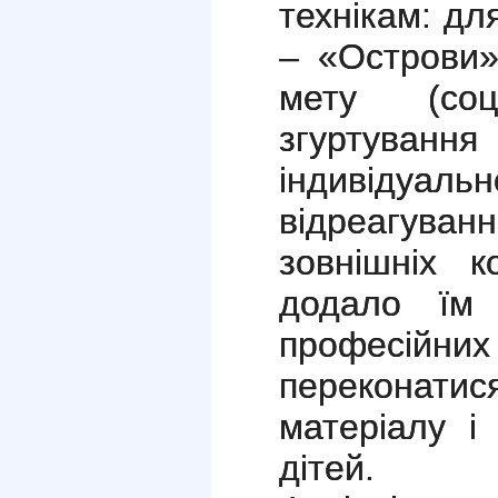
технікам: дл
– «Острови»
мету (соці
згуртуван
індивідуа
відреагув
зовнішніх к
додало їм 
професійни
переконат
матеріалу і
дітей.