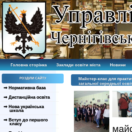
Головна сторінка
Заклади освіти міста
Новини
РОЗДІЛИ САЙТУ
Майстер-клас для практич
загальної середньої осві
⇒ Нормативна база
⇒ Дистанційна освіта
⇒ Нова українська
школа
⇒ Вступ до першого
класу
ма