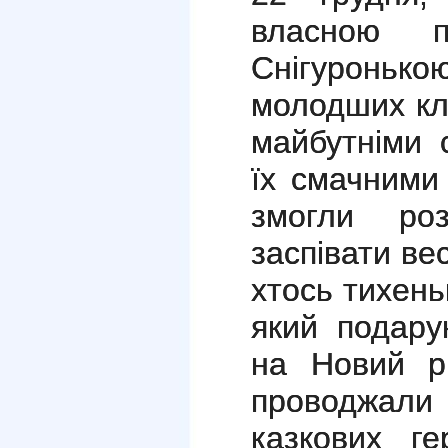
власною п
Снігуроньк
молодших кла
майбутніми 
їх смачними
змогли роз
заспівати ве
хтось тихень
який подару
на Новий рі
проводжали
казкових ге