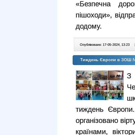
«Безпечна доро
пішоходи», відп
додому.
Опубліковано: 17-05-2024, 13:23
|
Тиждень Європи в ЗОШ 
З
Че
шк
тиждень Європи.
організовано вір
країнами, віктор