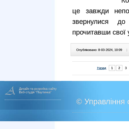
Ко
це завжди непов
звернулися д
прочитавши свої 
Опубліковано: 8-03-2024, 10:09
|
Назад
1
2
3
Дизайн та розробка сайту
Веб-студія "Паутинка"
© Управління о