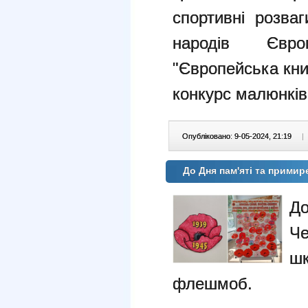
спортивні розваг
народів Євро
"Європейська кни
конкурс малюнків
Опубліковано: 9-05-2024, 21:19
|
До Дня пам'яті та примир
До
Че
шк
флешмоб.