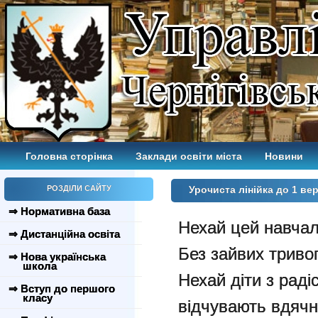
Головна сторінка
Заклади освіти міста
Новини
РОЗДІЛИ САЙТУ
Урочиста лінійка до 1 вер
⇒ Нормативна база
Нехай цей навчал
⇒ Дистанційна освіта
Без зайвих триво
⇒ Нова українська
школа
Нехай діти з раді
⇒ Вступ до першого
класу
відчувають вдячн