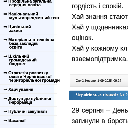
⇒ Профільна загальна
гордість і спокій.
середня освіта
⇒ Національний
Хай знання стают
мультипредметний тест
Хай у щоденниках
⇒ Цивільний
захист
оцінок.
⇒ Матеріально-технічна
база закладів
Хай у кожному кла
освіти
⇒ Шкільний
взаємопідтримка.
громадський
бюджет
⇒ Стратегія розвитку
освіти Чернігівської
територіальної громади
Опубліковано: 1-09-2025, 09:24
|
⇒ Харчування
Чернігівська гімназія № 2
⇒ Доступ до публічної
інформації
29 серпня – День 
⇒ Публічні закупівлі
загинули в бороть
⇒ Вакансії