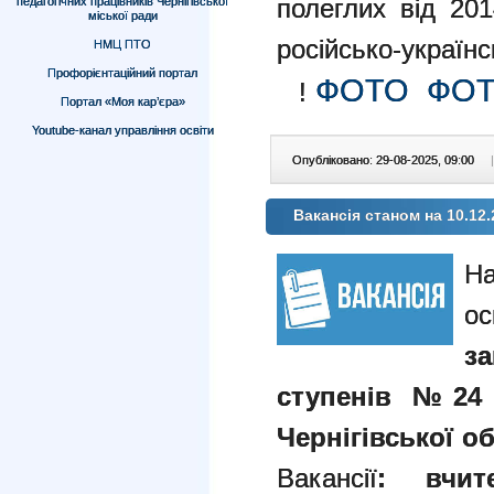
полеглих від 201
педагогічних працівників Чернігівської
міської ради
російсько-українс
НМЦ ПТО
Профорієнтаційний портал
ФОТО
ФО
!
Портал «Моя кар’єра»
Youtube-канал управління освіти
Опубліковано: 29-08-2025, 09:00
|
Вакансія станом на 10.12.
ос
з
ступенів №24 Ч
Чернігівської об
Вакансії
: вчит