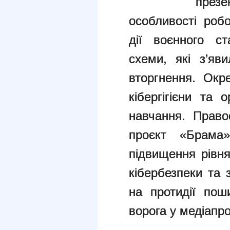
през
особливості робо
дії воєнного с
схеми, які з’яв
вторгнення. Окр
кібергігієни та 
навчання. Право
проєкт «Брама»
підвищення рівня
кібербезпеки та 
на протидії пош
ворога у медіапро