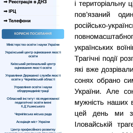
⇒ Реєстрація в ДНЗ
і територіальну ц
⇒ ІРЦ
пов’язаний один
⇒ Телефони
російсько-
КОРИСНІ ПОСИЛАННЯ
повномасштаб
Міністерство освіти і науки України
українських воїн
Український центр оцінювання якості
освіти
Трагічні події ро
Київський регіональний центр
які вже дозрівал
оцінювання якості освіти
Управління Державної служби якості
сонях обрано си
освіти у Чернігівській області
Управління освіти і науки
України. Але со
облдержадміністрації
Обласний інститут післядипломної
мужність наших в
педагогічної освіти імені
К.Д.Ушинського
цей день ми зг
Чернігівська міська рада
Асоціація міст України
Іловайській тра
Центр професійного розвитку