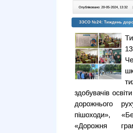
Опубліковано: 20-05-2024, 13:32
|
ЗЗСО №24: Тиждень доро
Т
1
Че
шк
ти
здобувачів освіт
дорожнього рух
пішоходи», «Бе
«Дорожня гра