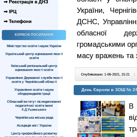
⇒ Реєстрація в ДНЗ
України, Черніг
⇒ ІРЦ
ДСНС, Управління
⇒ Телефони
обласної дер
КОРИСНІ ПОСИЛАННЯ
громадськими орг
Міністерство освіти і науки України
масу вражень та 
Український центр оцінювання якості
освіти
Київський регіональний центр
оцінювання якості освіти
Опубліковано: 1-06-2021, 15:21
|
Управління Державної служби якості
освіти у Чернігівській області
День Європи в ЗОШ № 2
Управління освіти і науки
облдержадміністрації
Обласний інститут післядипломної
В
педагогічної освіти імені
К.Д.Ушинського
ві
Чернігівська міська рада
Асоціація міст України
т
Центр професійного розвитку