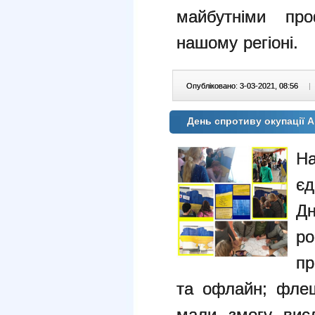
майбутніми про
нашому регіоні.
Опубліковано: 3-03-2021, 08:56
|
День спротиву окупації 
Н
єд
Д
ро
пр
та офлайн; фле
мали змогу вис