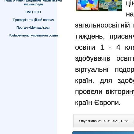
педагогічних працівників Чернігівської
ці
міської ради
на
НМЦ ПТО
Профорієнтаційний портал
загальноосвітній
Портал «Моя кар’єра»
тиждень, присвя
Youtube-канал управління освіти
освіти 1 - 4 к
здобувачів осві
віртуальні подо
країн, для здоб
провели вікторин
країн Європи.
Опубліковано: 14-05-2021, 11:55
|