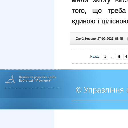
того, що треба
єдиною і цілісно
Опубліковано: 27-02-2021, 08:45
|
Назад
1
...
5
6
Дизайн та розробка сайту
Веб-студія "Паутинка"
© Управління о