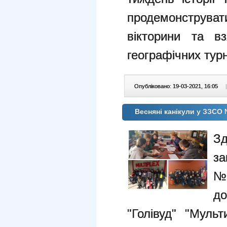
продемонструва
вікторини та в
географічних турн
Опубліковано: 19-03-2021, 16:05
|
Весняні канікули у ЗЗСО
Зд
за
№
д
"Голівуд" "Муль