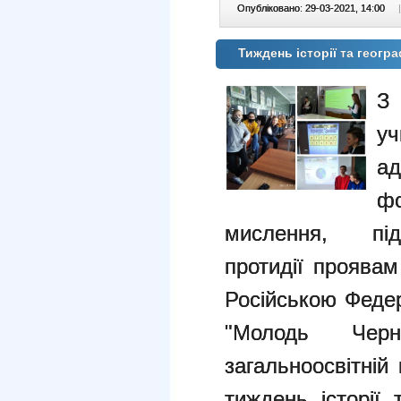
Опубліковано: 29-03-2021, 14:00
|
Тиждень історії та геогра
З 
у
а
ф
мислення, під
протидії проявам
Російською Феде
"Молодь Черні
загальноосвітній
тиждень історії 