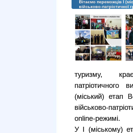
Вітаємо переможців І (мі
військово-патріотичної г
туризму, кра
патріотичного 
(міський) етап В
військово-патріо
online-режимі.
У I (міському) е