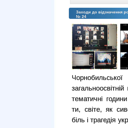
Заходи до відзначення 
№ 24
Чорнобильської
загальноосвітній
тематичні години
ти, світе, як си
біль і трагедія у