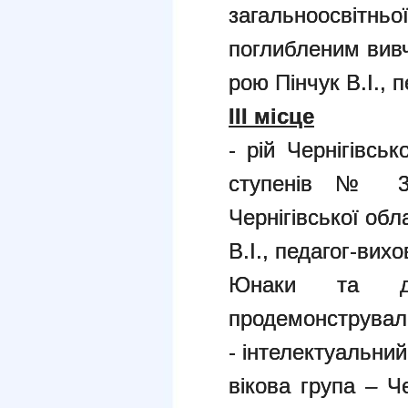
загальноосвітнь
поглибленим вивч
рою Пінчук В.І., 
І
II
місце
- рій Чернігівськ
ступенів № 3 Ч
Чернігівської об
В.І., педагог-вихо
Юнаки та ді
продемонстрували
- інтелектуальний
вікова група – 