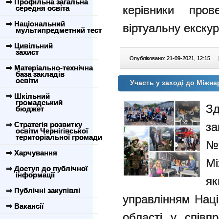
⇒ Профільна загальна
керівники пров
середня освіта
⇒ Національний
віртуальну екскур
мультипредметний тест
⇒ Цивільний
захист
Опубліковано: 21-09-2021, 12:15
|
⇒ Матеріально-технічна
база закладів
освіти
Участь у заході до Міжна
⇒ Шкільний
громадський
Зд
бюджет
⇒ Стратегія розвитку
за
освіти Чернігівської
територіальної громади
№ 
⇒ Харчування
Мі
⇒ Доступ до публічної
інформації
як
⇒ Публічні закупівлі
управлінням Націо
⇒ Вакансії
області у співп