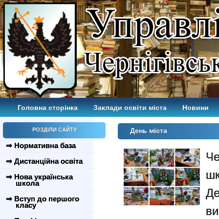
Головна сторінка
Заклади освіти міста
Новини
РОЗДІЛИ САЙТУ
День міста
⇒ Нормативна база
Че
⇒ Дистанційна освіта
шк
⇒ Нова українська
школа
Д
⇒ Вступ до першого
класу
в