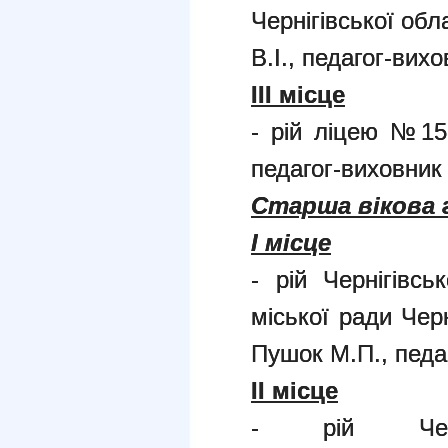
Чернігівської об
В.І., педагог-вихо
І
II
місце
- рій ліцею №15
педагог-виховник 
Старша вікова 
І місце
- рій Чернігівс
міської ради Черн
Пушок М.П., педа
ІІ місце
- рій Черніг