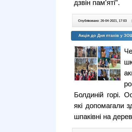
дзвін пам'яті".
Опубліковано: 26-04-2021, 17:03
|
Акція до Дня птахів у З
Че
шк
ак
р
Болдиній горі. О
які допомагали з
шпаківні на дерев