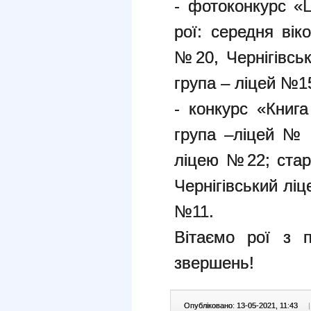
- фотоконкурс «
рої: середня ві
№20, Чернігівсь
група – ліцей 
- конкурс «Книга
група –ліцей № 
ліцею №22; ста
Чернігівський лі
№11.
Вітаємо рої з 
звершень!
Опубліковано: 13-05-2021, 11:43
|