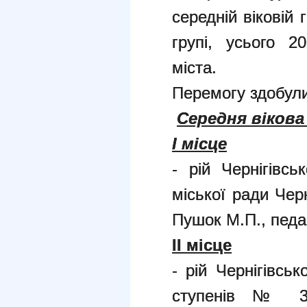
середній віковій г
групі, усього 2
міста.
Перемогу здобули
Середня вікова
І місце
- рій Чернігівс
міської ради Черн
Пушок М.П., педа
ІІ місце
- рій Чернігівськ
ступенів № 3 Ч