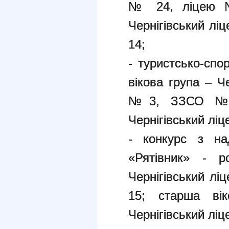
№ 24, ліцею №
Чернігівський 
14;
- туристсько-спо
вікова група – 
№3, ЗЗСО №20
Чернігівський л
- конкурс з на
«Рятівник» - р
Чернігівський л
15; старша в
Чернігівський лі