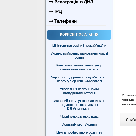
⇒ Реєстрація в ДНЗ
⇒ ІРЦ
⇒ Телефони
КОРИСНІ ПОСИЛАННЯ
Міністерство освіти і науки України
Український центр оцінювання якості
освіти
Київський регіональний центр
оцінювання якості освіти
Управління Державної служби якості
освіти у Чернігівській області
Управління освіти і науки
облдержадміністрації
У рамках
проведено
Обласний інститут післядипломної
змогу озн
педагогічної освіти імені
К.Д.Ушинського
Чернігівська міська рада
Опублі
Асоціація міст України
Центр професійного розвитку