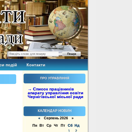
си подій
Контакти
ПРО УПРАВЛІННЯ
→ Список працівників
апарату управління освіти
Чернігівської міської ради
КАЛЕНДАР НОВИН
«
Серпень 2026 »
Пн
Вт
Ср
Чт
Пт
Сб
Нд
1
2