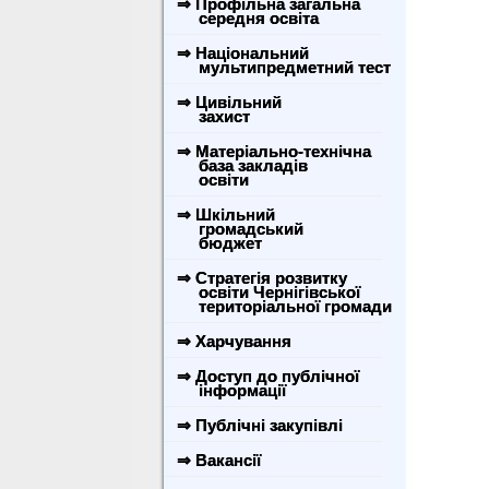
⇒ Профільна загальна
середня освіта
⇒ Національний
мультипредметний тест
⇒ Цивільний
захист
⇒ Матеріально-технічна
база закладів
освіти
⇒ Шкільний
громадський
бюджет
⇒ Стратегія розвитку
освіти Чернігівської
територіальної громади
⇒ Харчування
⇒ Доступ до публічної
інформації
⇒ Публічні закупівлі
⇒ Вакансії