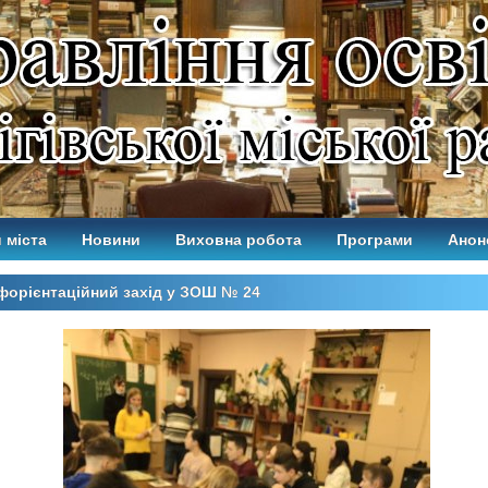
 міста
Новини
Виховна робота
Програми
Анон
орієнтаційний захід у ЗОШ № 24