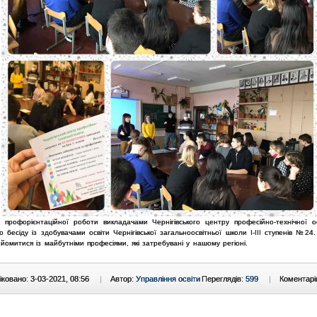
 профорієнтаційної роботи викладачами Чернігівського центру професійно-технічної о
 бесіду із здобувачами освіти Чернігівської загальноосвітньої школи І-ІІІ ступенів №24
йомитися із майбутніми професіями, які затребувані у нашому регіоні.
ковано: 3-03-2021, 08:56
|
Автор:
Управління освіти
Переглядів:
599
|
Коментарі