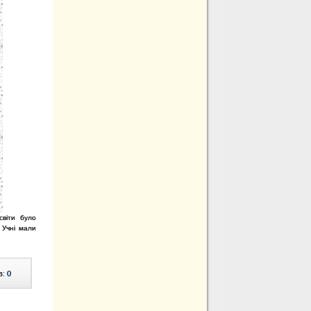
світи було
. Учні мали
в:
0