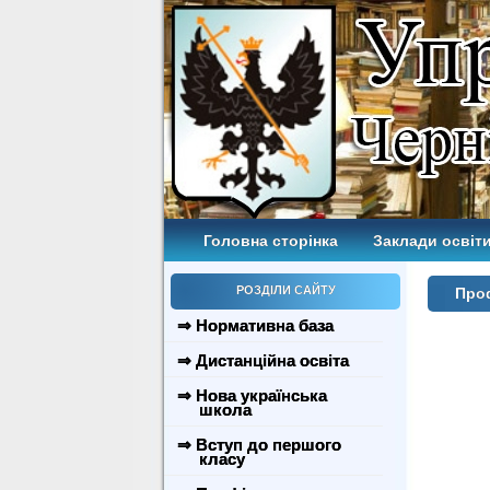
Головна сторінка
Заклади освіти
РОЗДІЛИ САЙТУ
Проф
⇒ Нормативна база
⇒ Дистанційна освіта
⇒ Нова українська
школа
⇒ Вступ до першого
класу