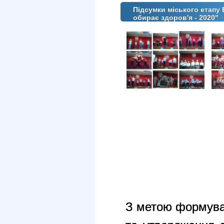
Підсумки міського етапу
обирає здоров'я - 2020"
З метою формуван