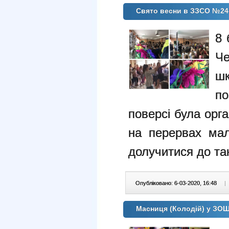
Свято весни в ЗЗСО №24
8 
Че
шк
по
поверсі була орг
на перервах мал
долучитися до та
Опубліковано: 6-03-2020, 16:48
|
Масниця (Колодій) у ЗО