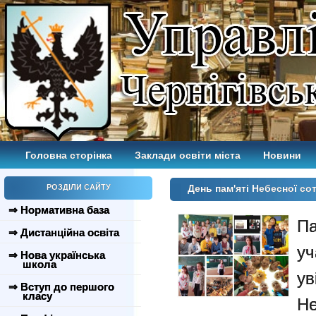
Головна сторінка
Заклади освіти міста
Новини
РОЗДІЛИ САЙТУ
День пам'яті Небесної с
⇒ Нормативна база
Па
⇒ Дистанційна освіта
уч
⇒ Нова українська
школа
у
⇒ Вступ до першого
класу
Не