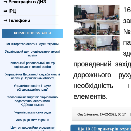
⇒ Реєстрація в ДНЗ
16
⇒ ІРЦ
за
⇒ Телефони
№
КОРИСНІ ПОСИЛАННЯ
п
Міністерство освіти і науки України
зд
Український центр оцінювання якості
освіти
проведений захі
Київський регіональний центр
оцінювання якості освіти
дорожнього рух
Управління Державної служби якості
освіти у Чернігівській області
необхідність н
Управління освіти і науки
облдержадміністрації
елементів.
Обласний інститут післядипломної
педагогічної освіти імені
К.Д.Ушинського
Чернігівська міська рада
Опубліковано: 17-02-2021, 08:17
|
Асоціація міст України
Центр професійного розвитку
Ще 10 3D принтерів отри