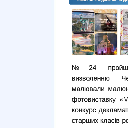
№24 пройшов
визволенню Че
малювали малюнк
фотовиставку «Мі
конкурс декламат
старших класів р