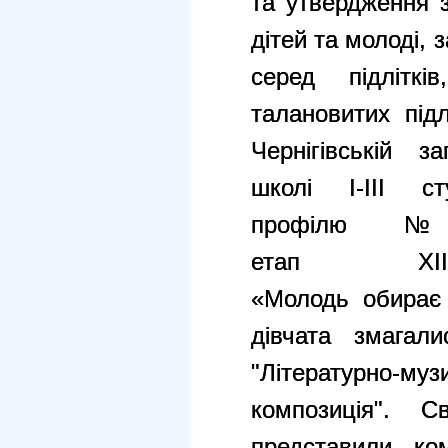
та утвердження 
дітей та молоді,
серед підліткі
талановитих під
Чернігівській за
школі I-III ст
профілю №1
етап XIІ 
«Молодь обирає 
дівчата змагал
"Літературно
композиція". С
представили ко