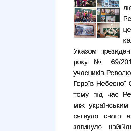
л
Ре
ц
ка
Указом президен
року № 69/201
учасників Революц
Героїв Небесної С
тому під час Ре
між українським
сягнуло свого 
загинуло найбіл