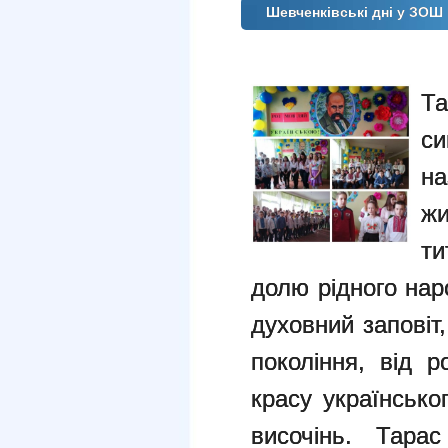
Шевченківські дні у ЗОШ
Та
с
на
ж
ти
долю рідного на
духовний заповіт
покоління, від 
красу українсько
височінь. Тара