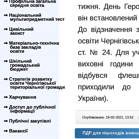
⇒ Профільна загальна
тижня. День Геро
середня освіта
⇒ Національний
він встановлений
мультипредметний тест
До відзначення з
⇒ Цивільний
захист
освіти Чернігівськ
⇒ Матеріально-технічна
база закладів
ст. № 24. Для уч
освіти
⇒ Шкільний
виховні години
громадський
бюджет
відбувся фле
⇒ Стратегія розвитку
освіти Чернігівської
приходили до 
територіальної громади
України).
⇒ Харчування
⇒ Доступ до публічної
інформації
Опубліковано: 19-02-2021, 13:52
|
⇒ Публічні закупівлі
⇒ Вакансії
ПДР для пішоходів вивч