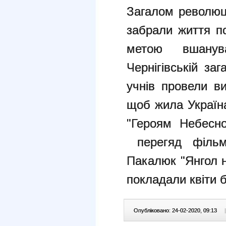
Загалом революці
забрали життя по
метою вшанув
Чернігівській за
учнів провели в
щоб жила Україна
"Героям Небесно
перегяд фільму
Пакалюк "Янгол не
покладали квіти б
Опубліковано: 24-02-2020, 09:13
|