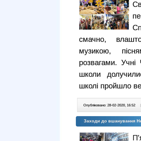
Св
п
Сп
смачно, влашт
музикою, пісня
розвагами. Учні 
школи долучили
школі пройшло ве
Опубліковано: 28-02-2020, 16:52
|
Заходи до вшанування Не
П'