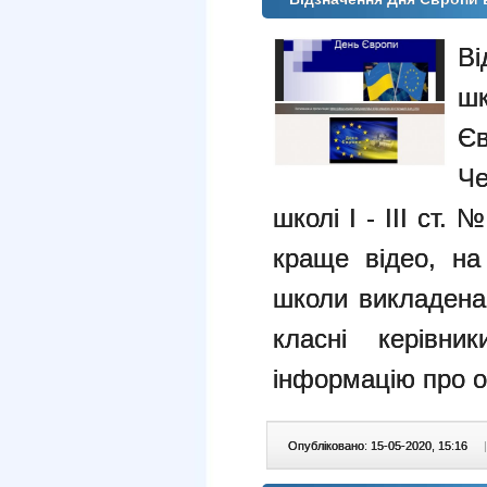
В
ш
Є
Че
школі І - ІІІ ст.
краще відео, на
школи викладена
класні керівни
інформацію про о
Опубліковано: 15-05-2020, 15:16
|