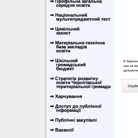
⇒ Профільна загальна
середня освіта
⇒ Національний
мультипредметний тест
⇒ Цивільний
захист
⇒ Матеріально-технічна
база закладів
освіти
⇒ Шкільний
8 березня
громадський
них на пе
бюджет
долучити
⇒ Стратегія розвитку
освіти Чернігівської
територіальної громади
Опублі
⇒ Харчування
⇒ Доступ до публічної
інформації
⇒ Публічні закупівлі
⇒ Вакансії