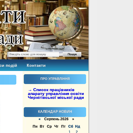
си подій
Контакти
ПРО УПРАВЛІННЯ
→ Список працівників
апарату управління освіти
Чернігівської міської ради
КАЛЕНДАР НОВИН
«
Серпень 2026 »
Пн
Вт
Ср
Чт
Пт
Сб
Нд
1
2