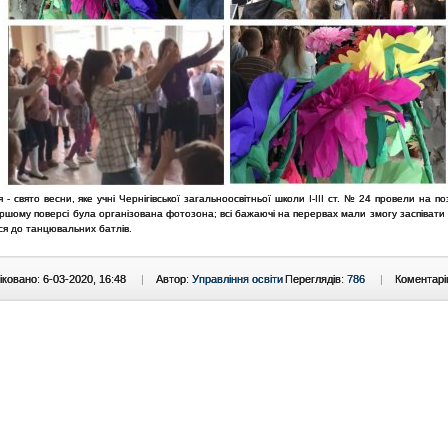
 - свято весни, яке учні Чернігівської загальноосвітньої школи І-ІІІ ст. № 24 провели на по
ршому поверсі була організована фотозона; всі бажаючі на перервах мали змогу заспівати
ся до танцювальних батлів.
ковано: 6-03-2020, 16:48
|
Автор:
Управління освіти
Переглядів:
786
|
Коментарі