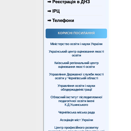
⇒ Реєстрація в ДНЗ
⇒ ІРЦ
⇒ Телефони
КОРИСНІ ПОСИЛАННЯ
Міністерство освіти і науки України
Український центр оцінювання якості
освіти
Київський регіональний центр
оцінювання якості освіти
Управління Державної служби якості
освіти у Чернігівській області
Управління освіти і науки
облдержадміністрації
Обласний інститут післядипломної
педагогічної освіти імені
К.Д.Ушинського
Чернігівська міська рада
Асоціація міст України
Центр професійного розвитку