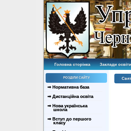
Головна сторінка
Заклади освіти
РОЗДІЛИ САЙТУ
Свя
⇒ Нормативна база
⇒ Дистанційна освіта
⇒ Нова українська
школа
⇒ Вступ до першого
класу