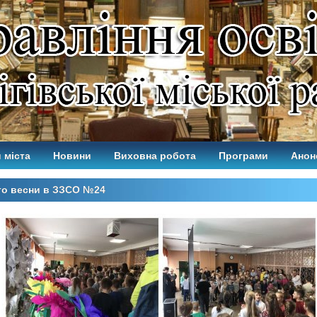
 міста
Новини
Виховна робота
Програми
Анон
то весни в ЗЗСО №24