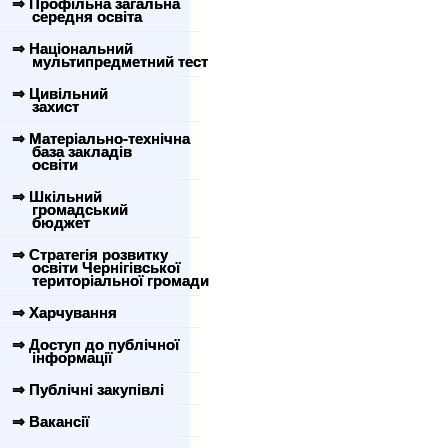
⇒ Профільна загальна
середня освіта
⇒ Національний
мультипредметний тест
⇒ Цивільний
захист
⇒ Матеріально-технічна
база закладів
освіти
⇒ Шкільний
громадський
бюджет
⇒ Стратегія розвитку
освіти Чернігівської
територіальної громади
⇒ Харчування
⇒ Доступ до публічної
інформації
⇒ Публічні закупівлі
⇒ Вакансії