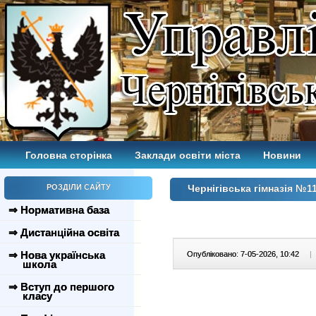
Головна сторінка
Заклади освіти міста
Новини
РОЗДІЛИ САЙТУ
Чернігівська гімназія №11
⇒ Нормативна база
⇒ Дистанційна освіта
⇒ Нова українська
Опубліковано: 7-05-2026, 10:42
|
школа
⇒ Вступ до першого
класу