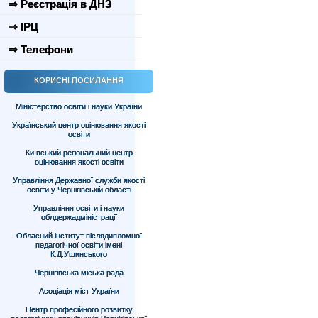
⇒ Реєстрація в ДНЗ
⇒ ІРЦ
⇒ Телефони
КОРИСНІ ПОСИЛАННЯ
Міністерство освіти і науки України
Український центр оцінювання якості
освіти
Київський регіональний центр
оцінювання якості освіти
Управління Державної служби якості
освіти у Чернігівській області
Управління освіти і науки
облдержадміністрації
Обласний інститут післядипломної
педагогічної освіти імені
К.Д.Ушинського
Чернігівська міська рада
Асоціація міст України
Центр професійного розвитку