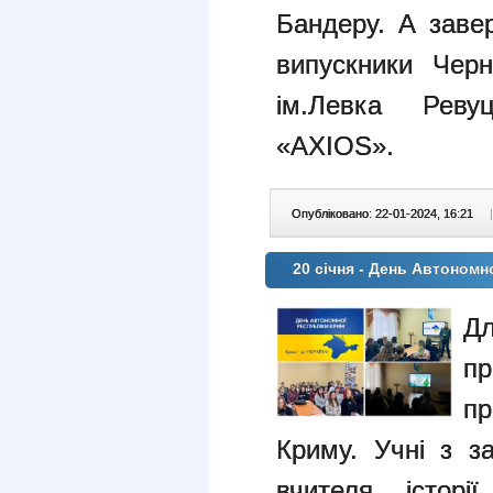
Бандеру. А заве
випускники Черн
ім.Левка Реву
«AXIOS».
Опубліковано: 22-01-2024, 16:21
|
20 січня - День Автономн
Дл
п
пр
Криму. Учні з з
вчителя історі