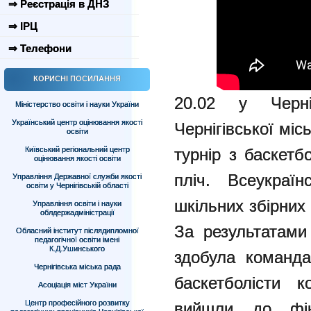
⇒ Реєстрація в ДНЗ
⇒ ІРЦ
⇒ Телефони
КОРИСНІ ПОСИЛАННЯ
20.02 у Черн
Міністерство освіти і науки України
Український центр оцінювання якості
Чернігівської міс
освіти
Київський регіональний центр
турнір з баскетб
оцінювання якості освіти
пліч. Всеукраїн
Управління Державної служби якості
освіти у Чернігівській області
шкільних збірни
Управління освіти і науки
облдержадміністрації
За результатами 
Обласний інститут післядипломної
педагогічної освіти імені
К.Д.Ушинського
здобула команда
Чернігівська міська рада
баскетболісти 
Асоціація міст України
Центр професійного розвитку
вийшли до фін