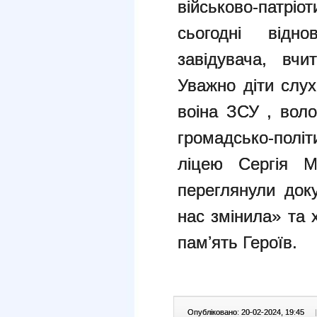
військово-патрі
сьогодні відно
завідувача, вчи
Уважно діти слу
воіна ЗСУ , вол
громадсько-полі
ліцею Сергія 
переглянули док
нас змінила» та
памʼять Героїв.
Опубліковано: 20-02-2024, 19:45
|