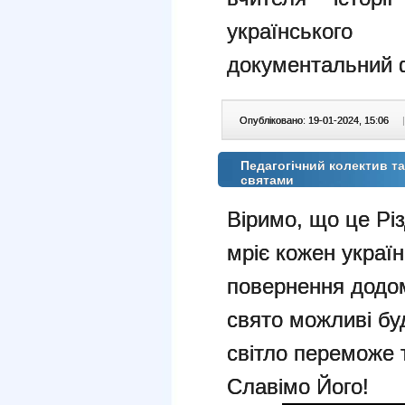
українськог
документальний 
Опубліковано: 19-01-2024, 15:06
|
Педагогічний колектив та
святами
Віримо, що це Рі
мріє кожен украї
повернення додом
свято можливі буд
світло переможе 
Славімо Його!