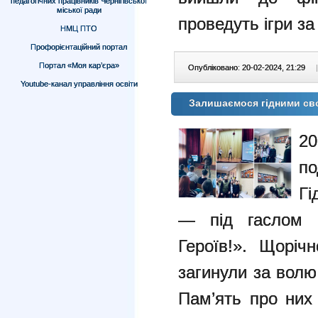
педагогічних працівників Чернігівської
міської ради
проведуть ігри за І
НМЦ ПТО
Профорієнтаційний портал
Портал «Моя кар’єра»
Опубліковано: 20-02-2024, 21:29
|
Youtube-канал управління освіти
Залишаємося гідними сво
20
п
Гі
— під гаслом «
Героїв!». Щоріч
загинули за волю
Пам’ять про них