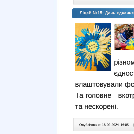
Ліцей №15: День єднання
різно
єднос
влаштовували фот
Та головне - вкот
та нескорені.
Опубліковано: 16-02-2024, 16:05
|