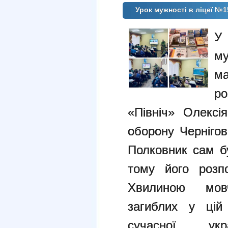
Урок мужності в ліцеї №1
У
му
м
р
«Північ» Олексі
оборону Чернігов
Полковник сам б
тому його розпо
Хвилиною мов
загиблих у цій
сучасної ук