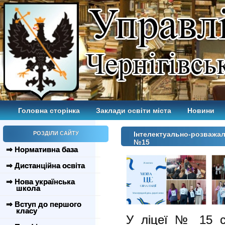
Головна сторінка
Заклади освіти міста
Новини
РОЗДІЛИ САЙТУ
Інтелектуально-розважаль
№15
⇒ Нормативна база
⇒ Дистанційна освіта
⇒ Нова українська
школа
⇒ Вступ до першого
класу
У ліцеї № 15 ст