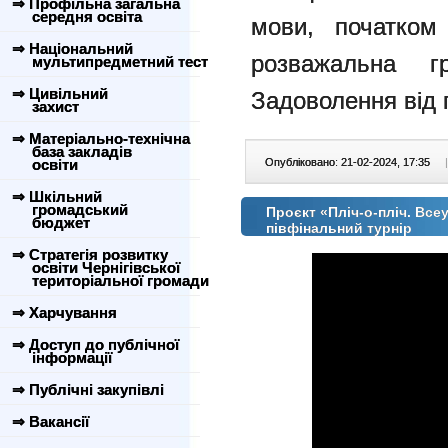
⇒ Профільна загальна
середня освіта
мови, початком 
⇒ Національний
розважальна 
мультипредметний тест
⇒ Цивільний
Задоволення від г
захист
⇒ Матеріально-технічна
база закладів
освіти
Опубліковано: 21-02-2024, 17:35
|
⇒ Шкільний
громадський
Проєкт «Пліч-о-пліч. Всеу
бюджет
півфінальний турнір
⇒ Стратегія розвитку
освіти Чернігівської
територіальної громади
⇒ Харчування
⇒ Доступ до публічної
інформації
⇒ Публічні закупівлі
⇒ Вакансії