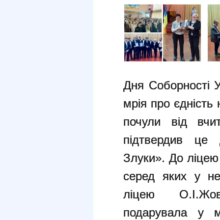
Дня Соборності У
мрія про єдність
почули від вчит
підтвердив це 
Злуки». До ліцею 
серед яких у н
ліцею О.І.Жо
подарувала у м