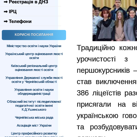
⇒ Реєстрація в ДНЗ
⇒ ІРЦ
⇒ Телефони
КОРИСНІ ПОСИЛАННЯ
Традиційно кожн
Міністерство освіти і науки України
Український центр оцінювання якості
урочистості з 
освіти
Київський регіональний центр
першокурсників —
оцінювання якості освіти
Управління Державної служби якості
став виключення
освіти у Чернігівській області
Управління освіти і науки
386 ліцеїстів ра
облдержадміністрації
Обласний інститут післядипломної
присягали на в
педагогічної освіти імені
К.Д.Ушинського
українською гово
Чернігівська міська рада
та розбудовуват
Асоціація міст України
Центр професійного розвитку