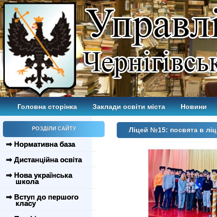
Головна сторінка
Заклади освіти міста
Новини
РОЗДІЛИ САЙТУ
Ліцей №15: посвята в ліц
⇒ Нормативна база
⇒ Дистанційна освіта
⇒ Нова українська
школа
⇒ Вступ до першого
класу