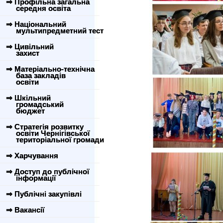
⇒ Профільна загальна
середня освіта
⇒ Національний
мультипредметний тест
⇒ Цивільний
захист
⇒ Матеріально-технічна
база закладів
освіти
⇒ Шкільний
громадський
бюджет
⇒ Стратегія розвитку
освіти Чернігівської
територіальної громади
⇒ Харчування
⇒ Доступ до публічної
інформації
⇒ Публічні закупівлі
⇒ Вакансії