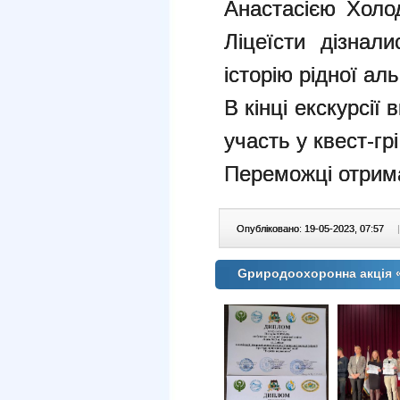
Анастасією Холо
Ліцеїсти дізнал
історію рідної а
В кінці екскурсії
участь у квест-грі
Переможці отрима
Опубліковано: 19-05-2023, 07:57
|
Gриродоохоронна акція 