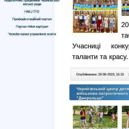
педагогічних працівників Чернігівської
міської ради
НМЦ ПТО
Профорієнтаційний портал
20
Портал «Моя кар’єра»
т
Youtube-канал управління освіти
Учасниці конк
таланти та красу.
Опубліковано: 20-06-2023, 15:15
|
Чернігівський центр дит
військово-патріотичного
"Джерельце"