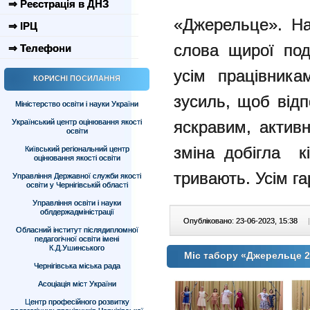
⇒ Реєстрація в ДНЗ
«Джерельце». На
⇒ ІРЦ
слова щирої под
⇒ Телефони
усім працівника
КОРИСНІ ПОСИЛАННЯ
зусиль, щоб відп
Міністерство освіти і науки України
Український центр оцінювання якості
яскравим, активн
освіти
зміна добігла кі
Київський регіональний центр
оцінювання якості освіти
тривають. Усім га
Управління Державної служби якості
освіти у Чернігівській області
Управління освіти і науки
облдержадміністрації
Опубліковано: 23-06-2023, 15:38
|
Обласний інститут післядипломної
педагогічної освіти імені
К.Д.Ушинського
Міс табору «Джерельце 
Чернігівська міська рада
Асоціація міст України
Центр професійного розвитку