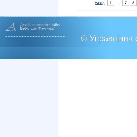
Назад
1
...
7
8
Дизайн та розробка сайту
Веб-студія "Паутинка"
© Управління о