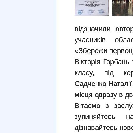
відзначили авто
учасників обла
«Збережи первоцв
Вікторія Горбань 
класу, під кер
Садченко Наталії
місця одразу в дв
Вітаємо з засл
зупиняйтесь н
дізнавайтесь нов