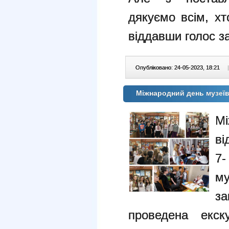
дякуємо всім, хт
віддавши голос з
Опубліковано: 24-05-2023, 18:21
|
Міжнародний день музеї
М
ві
7-
м
з
проведена екск