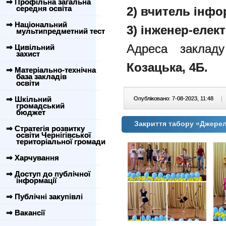
⇒ Профільна загальна
середня освіта
2) вчитель інфо
⇒ Національний
3) інженер-елект
мультипредметний тест
Адреса заклад
⇒ Цивільний
захист
Козацька, 4Б.
⇒ Матеріально-технічна
база закладів
освіти
⇒ Шкільний
Опубліковано: 7-08-2023, 11:48
|
громадський
бюджет
Закриття табору «Джерел
⇒ Стратегія розвитку
освіти Чернігівської
територіальної громади
⇒ Харчування
⇒ Доступ до публічної
інформації
⇒ Публічні закупівлі
⇒ Вакансії