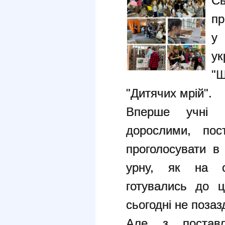
Сь
пр
у
у
"Ш
"Дитячих мрій".
Вперше учні 
дорослими, пос
проголосувати в
урну, як на с
готувались до 
сьогодні не поза
Але з поставл