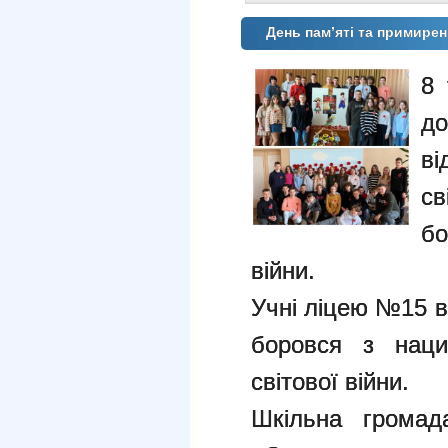
День пам’яті та примирен
8 
д
ві
св
б
війни.
Учні ліцею №15 в
боровся з наци
світової війни.
Шкільна громад