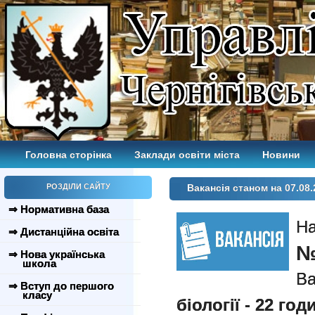
Головна сторінка
Заклади освіти міста
Новини
РОЗДІЛИ САЙТУ
Вакансія станом на 07.08.
⇒ Нормативна база
Н
⇒ Дистанційна освіта
№
⇒ Нова українська
школа
В
⇒ Вступ до першого
класу
біології - 22 год