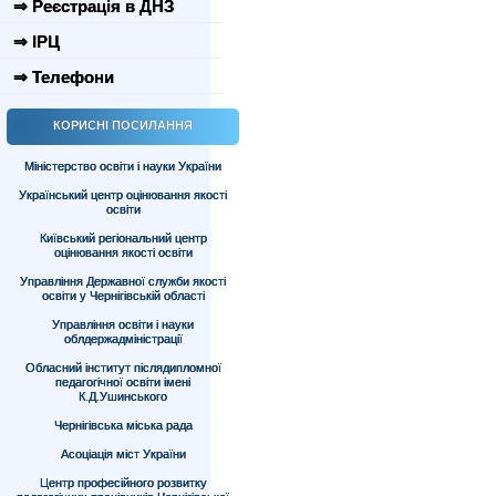
⇒ Реєстрація в ДНЗ
⇒ ІРЦ
⇒ Телефони
КОРИСНІ ПОСИЛАННЯ
Міністерство освіти і науки України
Український центр оцінювання якості
освіти
Київський регіональний центр
оцінювання якості освіти
Управління Державної служби якості
освіти у Чернігівській області
Управління освіти і науки
облдержадміністрації
Обласний інститут післядипломної
педагогічної освіти імені
К.Д.Ушинського
Чернігівська міська рада
Асоціація міст України
Центр професійного розвитку