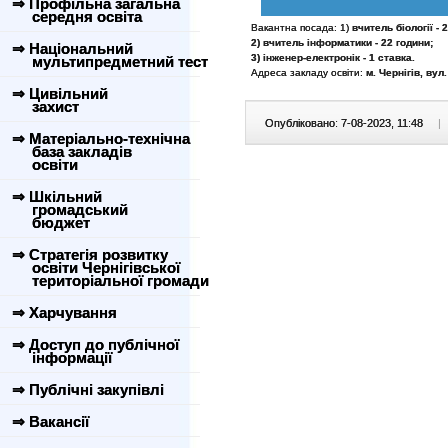
⇒ Профільна загальна
середня освіта
Вакантна посада: 1)
вчитель біології - 
2) вчитель інформатики - 22 години;
⇒ Національний
3) інженер-електронік - 1 ставка.
мультипредметний тест
Адреса закладу освіти:
м. Чернігів, вул
⇒ Цивільний
захист
Опубліковано: 7-08-2023, 11:48
|
⇒ Матеріально-технічна
база закладів
освіти
⇒ Шкільний
громадський
бюджет
⇒ Стратегія розвитку
освіти Чернігівської
територіальної громади
⇒ Харчування
⇒ Доступ до публічної
інформації
⇒ Публічні закупівлі
⇒ Вакансії