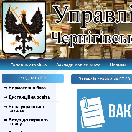
Головна сторінка
Заклади освіти міста
Новини
РОЗДІЛИ САЙТУ
Вакансія станом на 07.08.
⇒ Нормативна база
⇒ Дистанційна освіта
⇒ Нова українська
школа
⇒ Вступ до першого
класу