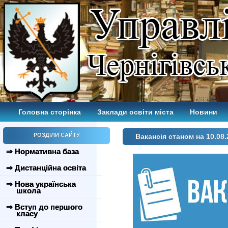
Головна сторінка
Заклади освіти міста
Новини
РОЗДІЛИ САЙТУ
Вакансія станом на 10.08.
⇒ Нормативна база
⇒ Дистанційна освіта
⇒ Нова українська
школа
⇒ Вступ до першого
класу