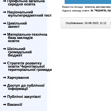
⇒ Профільна загальна
середня освіта
Вакантна посада:
вчитель математики 
м. Чернігів, в
Адреса закладу освіти:
⇒ Національний
мультипредметний тест
⇒ Цивільний
Опубліковано: 10-08-2023, 11:12
|
захист
⇒ Матеріально-технічна
база закладів
освіти
⇒ Шкільний
громадський
бюджет
⇒ Стратегія розвитку
освіти Чернігівської
територіальної громади
⇒ Харчування
⇒ Доступ до публічної
інформації
⇒ Публічні закупівлі
⇒ Вакансії