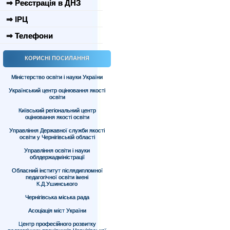
⇒ Реєстрація в ДНЗ
⇒ ІРЦ
⇒ Телефони
КОРИСНІ ПОСИЛАННЯ
Міністерство освіти і науки України
Український центр оцінювання якості
освіти
Київський регіональний центр
оцінювання якості освіти
Управління Державної служби якості
освіти у Чернігівській області
Управління освіти і науки
облдержадміністрації
Обласний інститут післядипломної
педагогічної освіти імені
К.Д.Ушинського
Чернігівська міська рада
Асоціація міст України
Центр професійного розвитку