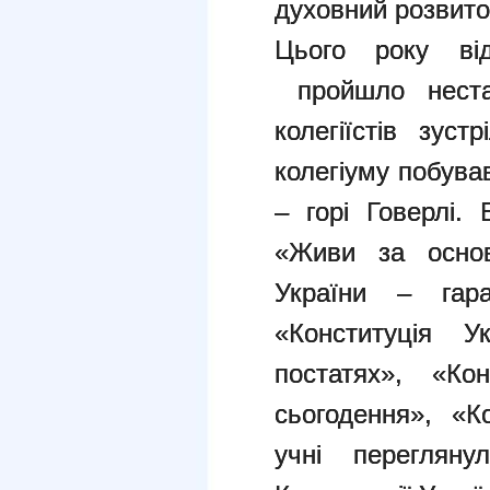
духовний розвито
Цього року від
пройшло нестан
колегіїстів зус
колегіуму побува
– горі Говерлі. 
«Живи за основ
України – гар
«Конституція У
постатях», «Ко
сьогодення», «К
учні переглян