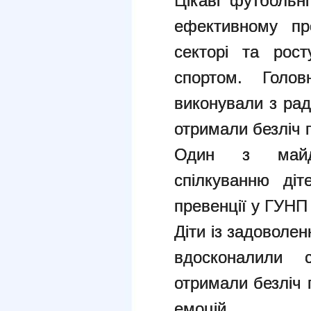
Цікаві футбольн
ефективному пр
секторі та рост
спортом. Голо
виконували з рад
отримали безліч 
Один з майда
спілкуванню діт
превенції у ГУНП 
Діти із задоволен
вдосконалили 
отримали безліч 
емоцій.