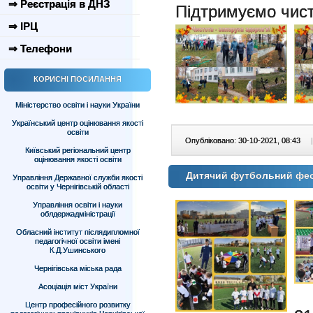
⇒ Реєстрація в ДНЗ
Підтримуємо чист
⇒ ІРЦ
⇒ Телефони
КОРИСНІ ПОСИЛАННЯ
Міністерство освіти і науки України
Український центр оцінювання якості
освіти
Опубліковано: 30-10-2021, 08:43
|
Київський регіональний центр
оцінювання якості освіти
Дитячий футбольний фес
Управління Державної служби якості
освіти у Чернігівській області
Управління освіти і науки
облдержадміністрації
Обласний інститут післядипломної
педагогічної освіти імені
К.Д.Ушинського
Чернігівська міська рада
Асоціація міст України
Центр професійного розвитку