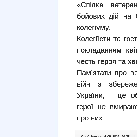
«Спілка ветера
бойових дій на С
колегіуму.
Колегіїсти та го
покладанням кві
честь героя та х
Пам’ятати про во
війні зі збереже
України, – це о
герої не вмираю
про них.
Опубліковано: 6-09-2021, 20:38
|