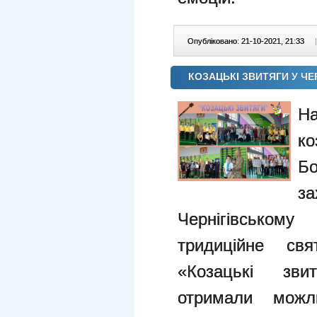
Опубліковано: 21-10-2021, 21:33
|
КОЗАЦЬКІ ЗВИТЯГИ У ЧЕ
На
к
Бо
з
Чернігівськом
тридиційне св
«Козацькі зви
отримали можли