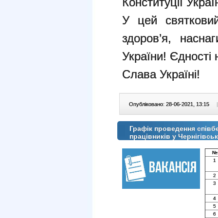
Конституції Украї
У цей святкови
здоров’я, насна
України! Єдності 
Слава Україні!
Опубліковано: 28-06-2021, 13:15
|
Графік проведення співбе
працівників у Чернігівсь
№
1
2
3
4
5
6