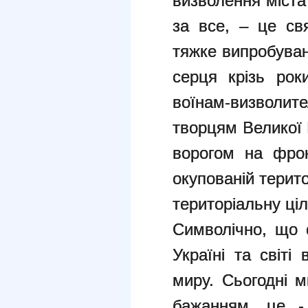
визволення міста
за все, – це св
тяжке випробуван
серця крізь рок
воїнам-визволи
творцям Великої 
ворогом на фрон
окупованій терито
територіальну цілі
Символічно, що 
Україні та світі
миру. Сьогодні м
бажанням, це -