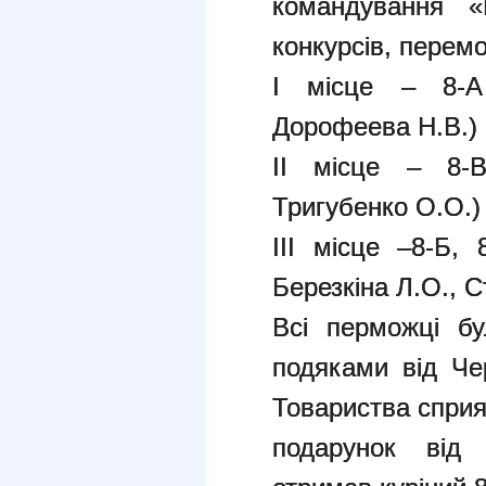
командування «
конкурсів, перем
І місце – 8-А
Дорофеева Н.В.)
ІІ місце – 8-В
Тригубенко О.О.)
ІІІ місце –8-Б, 
Березкіна Л.О., 
Всі перможці бу
подяками від Чер
Товариства сприя
подарунок від 