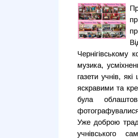
П
п
пр
В
Чернігівському 
музика, усміхнен
газети учнів, як
яскравими та кр
була облашто
фотографувалися 
Уже доброю трад
учнівського с