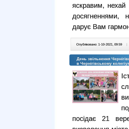
яскравим, нехай
досягненнями, 
дарує Вам гармон
Опубліковано: 1-10-2021, 09:59
|
День звільнення Чернігів
в Чернігівському колегіу
Іс
сл
ви
по
посідає 21 вер