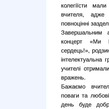
колегіїсти мал
вчителя, адже
повноцінні заздел
Завершальним а
концерт «Ми 
сердець!», родзи
інтелектуальна 
учителі отримал
вражень.
Бажаємо вчител
поваги та любові
день буде добр