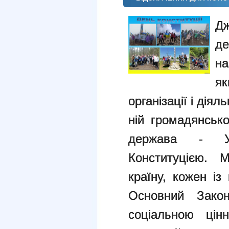
Д
де
н
я
організації і дія
ній громадянсько
держава - У
Конституцією. 
країну, кожен із
Основний Зако
соціальною цінн