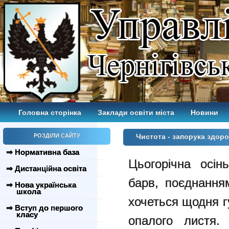
Головна сторінка
Заклади освіти міста
Новини
РОЗДІЛИ САЙТУ
Чистота - запорука здоро
⇒ Нормативна база
Цьогорічна осі
⇒ Дистанційна освіта
барв, поєднання
⇒ Нова українська
школа
хочеться щодня г
⇒ Вступ до першого
класу
опалого листя. 