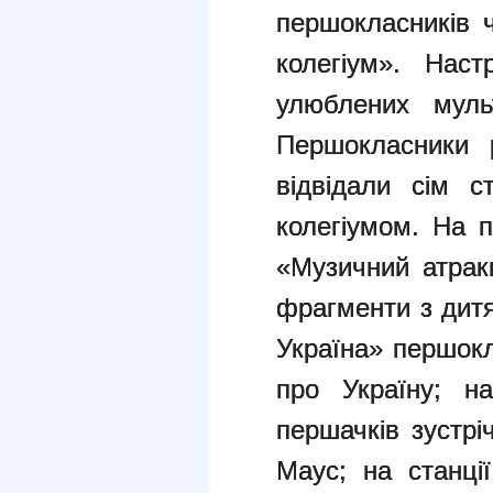
першокласників 
колегіум». Наст
улюблених муль
Першокласники 
відвідали сім с
колегіумом. На п
«Музичний атракц
фрагменти з дитя
Україна» першокл
про Україну; на
першачків зустріч
Маус; на станці