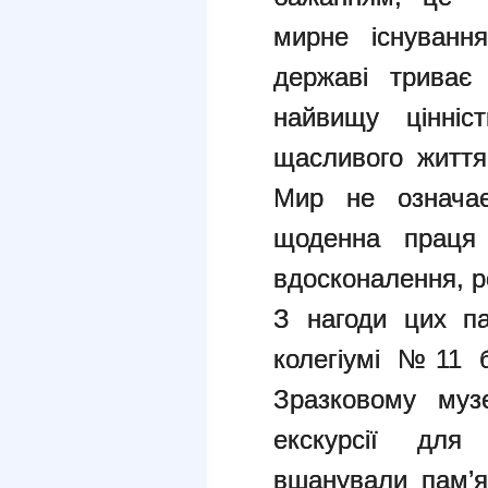
мирне існуванн
державі триває 
найвищу цінніс
щасливого життя,
Мир не означає
щоденна праця 
вдосконалення, ро
З нагоди цих па
колегіумі №11 б
Зразковому музе
екскурсії для 
вшанували пам’я