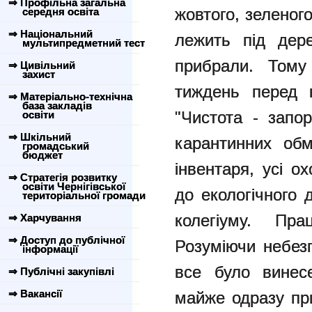
⇒ Профільна загальна
жовтого, зеленог
середня освіта
⇒ Національний
лежить під дер
мультипредметний тест
прибрали. Тому 
⇒ Цивільний
захист
тиждень перед к
⇒ Матеріально-технічна
база закладів
"Чистота - запо
освіти
⇒ Шкільний
карантинних обм
громадський
бюджет
інвентаря, усі о
⇒ Стратегія розвитку
освіти Чернігівської
до екологічного 
територіальної громади
колегіуму. Пр
⇒ Харчування
⇒ Доступ до публічної
Розуміючи небез
інформації
все було винесе
⇒ Публічні закупівлі
⇒ Вакансії
майже одразу пр