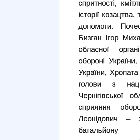
спритності, кміт
історії козацтва,
допомоги. Поче
Бизган Ігор Миха
обласної орган
обороні України,
України, Хропата
голови з націо
Чернігівської об
сприяння оборон
Леонідович – з
батальйону 