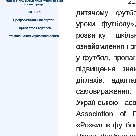
2
педагогічних працівників Чернігівської
міської ради
дитячому футбо
НМЦ ПТО
Профорієнтаційний портал
уроки футболу»
Портал «Моя кар’єра»
розвитку шкіль
Youtube-канал управління освіти
ознайомлення і о
у футбол, пропаг
підвищення зна
дітлахів, адапт
самовираженн
Українською асо
Association of 
«Розвиток футбол