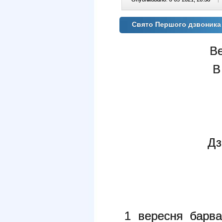
Свято Першого дзвоника 
Ве
В
Дз
1 вересня барвам