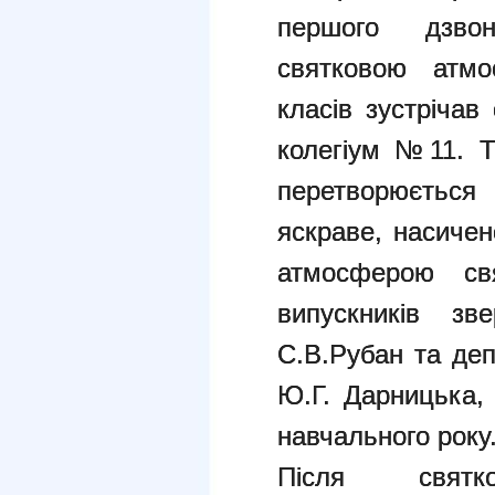
першого дзвон
святковою атмо
класів зустрічав
колегіум №11. Т
перетворюється
яскраве, насиче
атмосферою св
випускників зв
С.В.Рубан та деп
Ю.Г. Дарницька, 
навчального року
Після святк