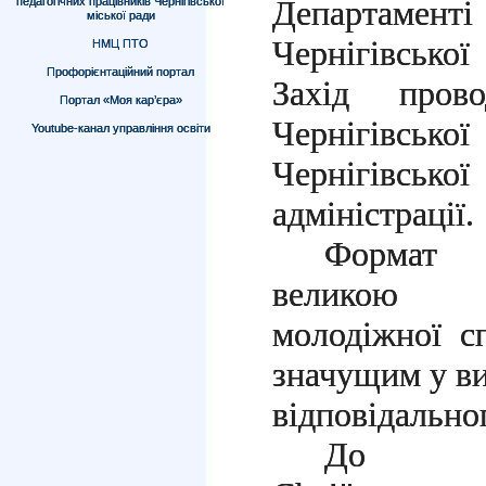
Департаменті
педагогічних працівників Чернігівської
міської ради
Чернігівсько
НМЦ ПТО
Профорієнтаційний портал
Захід пров
Портал «Моя кар’єра»
Чернігівсь
Youtube-канал управління освіти
Чернігівськ
адміністрації.
Формат 
великою п
молодіжної с
значущим у ви
відповідально
До ко