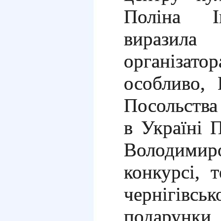
Поліна І
вирази
організат
особливо,
Посольства
в Україні 
Володимир
конкурсі, 
чернігів
подарунки