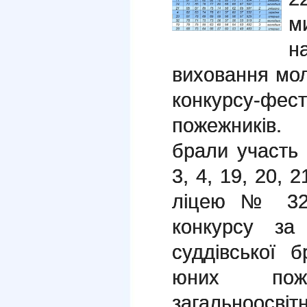
м
н
виховання мол
конкурсу-ф
пожежників.
брали участь
3, 4, 19, 20, 
ліцею № 32.
конкурсу за
суддівської 
юних пожеж
загальноосвіт