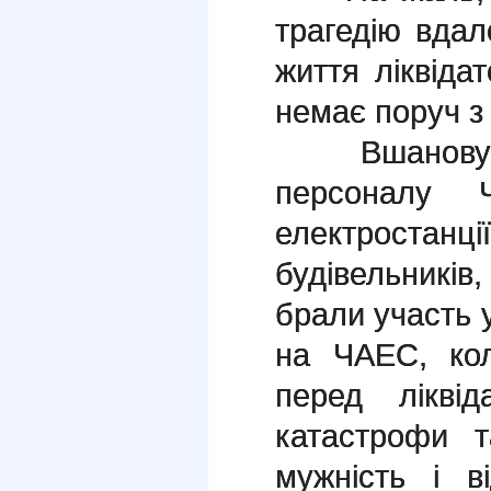
трагедію вдал
життя ліквідат
немає поруч з
Вшановуючи
персоналу Ч
електростанц
будівельникі
брали участь у 
на ЧАЕС, кол
перед ліквід
катастрофи 
мужність і в