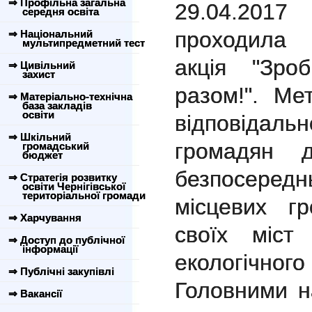
⇒ Профільна загальна
29.04.201
середня освіта
проходила 
⇒ Національний
мультипредметний тест
акція "Зро
⇒ Цивільний
захист
разом!". Ме
⇒ Матеріально-технічна
база закладів
освіти
відповіда
⇒ Шкільний
громадян 
громадський
бюджет
безпосере
⇒ Стратегія розвитку
освіти Чернігівської
територіальної громади
місцевих г
⇒ Харчування
своїх міст
⇒ Доступ до публічної
інформації
екологічн
⇒ Публічні закупівлі
Головними н
⇒ Вакансії