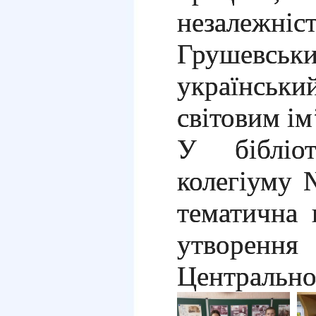
незалежн
Грушевс
українськи
світовим ім
У бібліот
колегіуму 
тематична 
утворен
Центрально