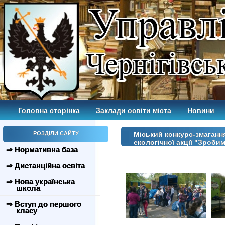
Головна сторінка
Заклади освіти міста
Новини
РОЗДІЛИ САЙТУ
Міський конкурс-змагання
екологічної акції "Зроби
⇒ Нормативна база
⇒ Дистанційна освіта
⇒ Нова українська
школа
⇒ Вступ до першого
класу