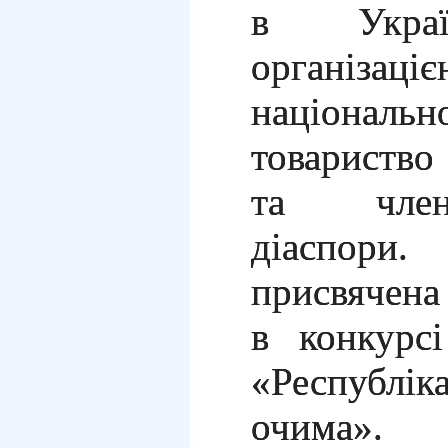
в Украї
організац
національн
товариство
та член
діаспор
присвячена
в конкурс
«Республік
очима».