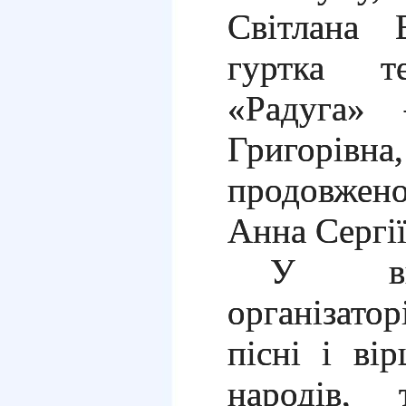
Світлана В
гуртка те
«Радуга» 
Григорівна
продовжен
Анна Сергії
У вик
організатор
пісні і ві
народів, 