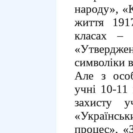
народу», «
життя
191
класах – 
«Утверд
символіки в
Але з осо
учні 10-11 
захисту уч
«Українсь
процес», «