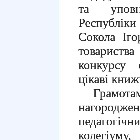
та уповн
Республіки
Сокола Іго
товариств
конкурсу 
цікаві книж
Грамота
нагоро
педагог
колегіуму