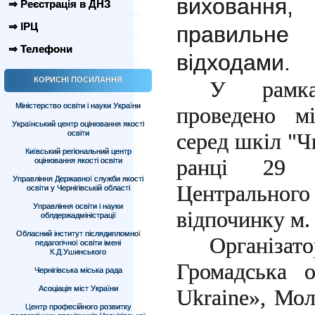
виховання
⇒ Реєстрація в ДНЗ
⇒ ІРЦ
правиль
⇒ Телефони
відходами.
КОРИСНІ ПОСИЛАННЯ
У рамка
Міністерство освіти і науки України
проведено мі
Український центр оцінювання якості
освіти
серед шкіл "Ч
Київський регіональний центр
ранці 29 к
оцінювання якості освіти
Управління Державної служби якості
Центрально
освіти у Чернігівській області
Управління освіти і науки
відпочинку м.
облдержадміністрації
Обласний інститут післядипломної
Організа
педагогічної освіти імені
К.Д.Ушинського
Громадська о
Чернігівська міська рада
Асоціація міст України
Ukraine», Мо
Центр професійного розвитку