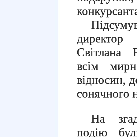
конкурсант
Підсуму
директо
Світлана 
всім мирн
відносин, д
сонячного 
На зга
подію бул