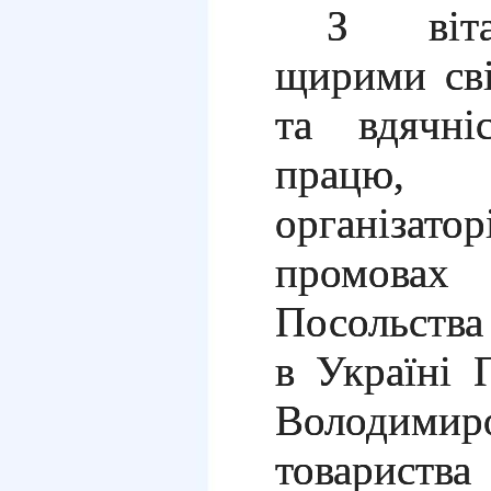
З віта
щирими св
та вдячні
працю,
організатор
промовах
Посольства
в Україні 
Володими
товариств