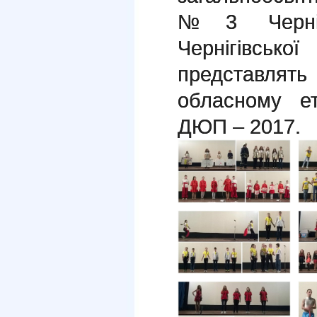
№3 Чернігі
Чернігівськ
представля
обласному ет
ДЮП – 2017.