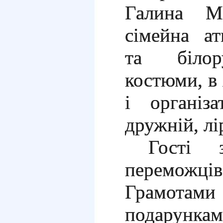
Галина Ми
сімейна ат
та білору
костюми, в 
і організ
дружній, лі
Гості 
перемо
Грамота
подарункам