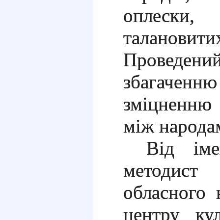
оплески,
талановит
Проведен
збагачен
зміцненню
між народа
Від іме
методист
обласного 
центру ку