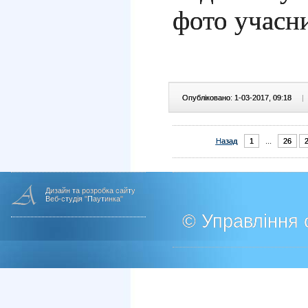
фото учасни
Опубліковано: 1-03-2017, 09:18
|
Назад
1
...
26
Дизайн та розробка сайту
Веб-студія "Паутинка"
© Управління о